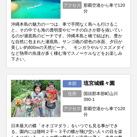
アクセス
那覇空港から車で120
分
沖縄本島の魅力の一つは、車で手間なく島へも行けるこ
と。その中でも海の透明度やビーチの白さが群を抜いてい
るのが瀬底島のビーチです。沖縄本島と橋で結ばれ、豊か
な自然に包まれた瀬底島。サンゴ礁の碧色の水面、夕日が
美しい約800mの天然ビーチ。 モンガラやルリスズメダイ
など熱帯の魚達が多く棲む海でスノーケルなどをお楽しみ
下さい。
琉宮城蝶々園
本部
住所
国頭郡本部町山川
390-1
アクセス
那覇空港から車で120
分
日本最大の蝶「オオゴマダラ」をいつでも見る事ができ
る。園内には随時２千～３千の蝶が飛び交い人々の目を楽