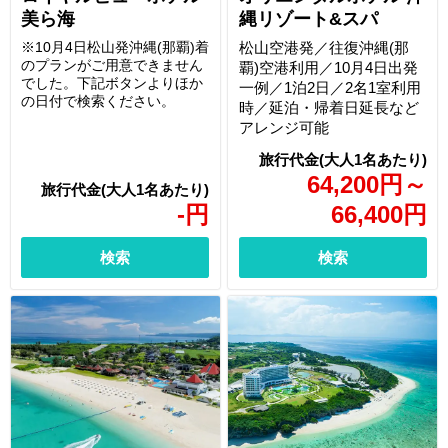
美ら海
縄リゾート&スパ
※10月4日松山発沖縄(那覇)着
松山空港発／往復沖縄(那
のプランがご用意できません
覇)空港利用／10月4日出発
でした。下記ボタンよりほか
一例／1泊2日／2名1室利用
の日付で検索ください。
時／延泊・帰着日延長など
アレンジ可能
64,200
円
～
-
円
66,400
円
検索
検索