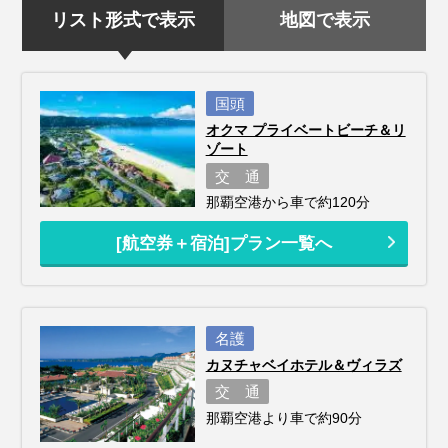
リスト形式で表示
地図で表示
国頭
オクマ プライベートビーチ＆リ
ゾート
交 通
那覇空港から車で約120分
[航空券＋宿泊]プラン一覧へ
名護
カヌチャベイホテル＆ヴィラズ
交 通
那覇空港より車で約90分