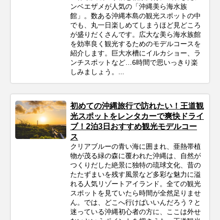
ンベエザメが人気の「沖縄美ら海水族
館」。数ある沖縄本島の観光スポットの中
でも、丸一日楽しめてしまうほど見どころ
が盛りだくさんです。広大な美ら海水族館
を効率良く観光するためのモデルコースを
紹介します。巨大水槽にイルカショー、ラ
ンチスポットなど…6時間で思いっきり楽
しみましょう。...
初めての沖縄旅行で訪れたい！王道観
光スポットをレンタカーで爽快ドライ
ブ！2泊3日おすすめ観光モデルコー
ス
クリアブルーの青い海に囲まれ、亜熱帯植
物が茂る緑の森に覆われた沖縄は、自然が
つくりだした絶景に独特の琉球文化、昔の
たたずまいを残す風景など多彩な魅力に溢
れる人気リゾートアイランド。全ての観光
スポットを見ていたら時間が全然足りませ
ん。では、どこへ行けばいいんだろう？と
迷っている沖縄初心者の方に、ここは外せ