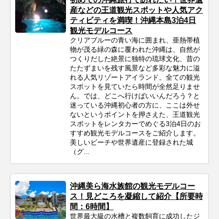
産などの王道観光スポットや人気アク
ティビティを満喫！沖縄本島3泊4日
観光モデルコース
クリアブルーの青い海に囲まれ、亜熱帯植
物が茂る緑の森に覆われた沖縄は、自然が
つくりだした絶景に独特の琉球文化、昔の
たたずまいを残す風景など多彩な魅力に溢
れる人気リゾートアイランド。全ての観光
スポットを見ていたら時間が全然足りませ
ん。では、どこへ行けばいいんだろう？と
迷っている沖縄初心者の方に、ここは外せ
ないというポイントを押さえた、王道観光
スポットをレンタカーでめぐる3泊4日のお
すすめ観光モデルコースをご紹介します。
美しいビーチや世界遺産に登録された城
（グ...
沖縄美ら海水族館の観光モデルコー
ス！見どころを凝縮して紹介【所要時
間：6時間】
世界最大級の水槽と複数飼育に成功したジ