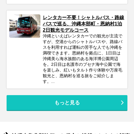
レンタカー不要！シャトルバス・路線
バスで巡る、沖縄本部町・恩納村1泊
2日観光モデルコース
沖縄といえばレンタカーでの観光が主流で
すが、空港からのシャトルバスや、路線バ
スを利用すれば運転の苦手な人でも沖縄を
満喫できます。恩納村を拠点に、1日目は
沖縄美ら海水族館のある海洋博公園周辺
を。2日目は名護市のブセナ海中公園で海
を楽しみ、紅いもタルト作り体験や万座毛
観光と、恩納村を巡る旅をご紹介しま
す。...
もっと見る