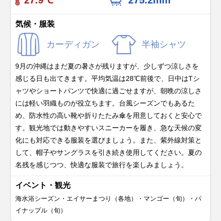
27.9℃
275.2mm
気候・服装
カーディガン
半袖シャツ
9月の沖縄はまだ夏の暑さが残りますが、少しずつ涼しさを
感じる日も出てきます。平均気温は28℃前後で、日中はTシ
ャツやショートパンツで快適に過ごせますが、朝晩の涼しさ
には軽い羽織ものが役立ちます。台風シーズンでもあるた
め、防水性の高い靴や折りたたみ傘を用意しておくと安心で
す。観光地では動きやすいスニーカーを履き、急な天候の変
化にも対応できる服装を選びましょう。また、紫外線対策と
して、帽子やサングラスを引き続き使用してください。夏の
名残を感じつつ、快適な服装で旅行を楽しみましょう。
イベント・観光
海水浴シーズン・エイサーまつり（各地）・マンゴー（旬）・パ
イナップル（旬）