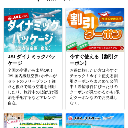
JALダイナミックパッ
今すぐ使える【割引ク
ケージ
ーポン】
全国の空港から出発OK！
お得に旅したい方は今すぐ
JAL国内線航空券+ホテルが
チェック！今すぐ使える割
セットのフリープラン！往
引クーポンをまとめて公開
路と復路で違う空港を利用
中！希望条件にぴったりの
したり、旅行中の1泊だけ宿
クーポンが見つかるかも♪限
泊を手配するなどアレンジ
定クーポンなのでお見逃し
自在。
なく。