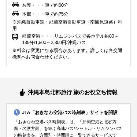
の時期は湿度が下がり、過ごしやすい日が増えますが、海辺
識しましょう。観光地巡りでは動きやすいスニーカーが最適
す。風が強い日もあるため、風を通しにくい素材の服が便利
くなることがあるため、動きやすい服装と防風対策が重要で
る服装が快適です。観光地やアクティビティでは、軽量で通
す。海辺を訪れる場合は、風が冷たく感じられることもある
す。湿度が高くなり始めるため、通気性の良い素材の服を選
るスタイルがおすすめです。折りたたみ傘やレインコートを
快適な服装を心がけましょう。帽子やサングラス、日焼け止
名護・・・車で約90分
では風が強い日もあるため、風を防ぐ素材のアウターが役立
で、海風の強い場所を訪れる場合は風を通しにくい素材の服
です。また、観光には歩きやすいスニーカーを選び、防水性
す。また、雨の日もあるので、折りたたみ傘やレインシュー
気性の良いスニーカーが役立ちます。また、沖縄特有の湿気
ので、風を防ぐ上着を準備してください。紫外線対策とし
ぶことがポイントです。5月は紫外線が強くなるため、帽子
持参し、防水性のあるスニーカーやサンダルを用意しましょ
めを必ず用意し、特にビーチを訪れる際はラッシュガードを
本部・・・車で約75分
ちます。観光地を巡る際には、動きやすいスニーカーや防滑
がおすすめです。また、クリスマスイルミネーションや年末
があるものを準備しておくと、突然の雨にも対応できます。
ズを用意しておくと安心です。沖縄ならではの自然や文化を
が増してくるため、速乾性のある素材の服を選ぶと快適に過
て、帽子やサングラスを活用し、日焼け止めも忘れずに持参
やサングラス、日焼け止めでしっかりと紫外線対策をしまし
う。また、エアコンが効いている室内では肌寒く感じること
着用すると便利です。また、長時間外を歩く場合は、通気性
※沖縄自動車道・那覇空港自動車道（南風原道路）利
性のある靴を選ぶと安心です。
イベントが盛り上がる時期なので、華やかな服装を取り入れ
沖縄特有の温暖な気候を活かした服装を選びましょう。
楽しむために、軽やかで機能的な服装を心がけましょう。
ごせます。春らしい明るい色の服装で、観光をより楽しく演
しましょう。動きやすく爽やかな服装で、春の沖縄を存分に
ょう。観光地やアクティビティを思い切り楽しむために、機
があるため、薄手のカーディガンやストールを携帯すると便
の良いスニーカーやサンダルで足元をしっかりサポートしま
用
ると気分が高まります。温暖な沖縄の冬を快適な服装で満喫
出しましょう。
楽しみましょう。
能的で快適な服装を心がけましょう。
利です。梅雨の湿気を乗り切るために、涼しく動きやすい服
しょう。こまめな水分補給と暑さ対策を忘れずに、夏の沖縄
那覇空港・・・リムジンバスで各ホテル約80～
イベント・観光
イベント・観光
イベント・観光
してください。
装で快適な旅行を楽しみましょう。
を思い切り楽しんでください。
135分/1,800～2,300円/沖縄バス
イベント・観光
イベント・観光
イベント・観光
イルミネーションシーズン・石垣島まつり・壺屋やむちん通り祭
ホエールウォッチング・石垣島マラソン・宮古島100kmワイドー
ホエールウォッチング・桜まつり（各地）・プロ野球春季キャン
※料金は変更になる場合があります。詳しくは各交通
イベント・観光
イベント・観光
イベント・観光
り・離島フェア・沖縄国際カーニバル
マラソン・桜まつり（各地）・琉球ランタンフェスティバル・イ
プ・琉球ランタンフェスティバル・イルミネーションシーズン・
海開き・クリーンアップウォーク久米島・琉球ランタンフェステ
海開き・琉球海炎祭・星空観測・島ぜんぶでおーきな祭（沖縄国
海水浴シーズン・那覇ハーリー
機関へお問合わせください。
ルミネーションシーズン・星空観測・タンカン（旬）
星空観測・タンカン（旬）
ィバル・イルミネーションシーズン・星空観測・東村つつじ祭
際映画祭）・伊江島ゆり祭り・石垣島トライアスロン・宮古島ト
イルミネーションシーズン・星空観測・NAHAマラソン・読谷山
海水浴シーズン・糸満ハーレー・マンゴー（旬）・パイナップル
海水浴シーズン・夏祭り（各地）・マンゴー（旬）・パイナップ
り・東村つつじマラソン大会・タンカン（旬）
ライアスロン
焼陶器市
（旬）
ル（旬）
沖縄本島北部旅行 旅のお役立ち情報
JTA「おきなわ空港バス時刻表」サイトを開設
「おきなわ空港バス時刻表」は、「那覇空港と北谷方
面・名護方面」を結ぶ高速バス/シャトル・リムジンバス
の時刻表を、方面別・時間順に一覧できるサービスで