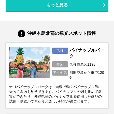
れば、子連れ沖縄旅行は最高の体験になり
旅行を実現しましょう。
もっと見る
ます。 このガイドでは、子連れファミリー
が沖縄旅行を思いっきり楽しむための、計
画の立て方からおすすめスポット＆ホテ
ル、あると便利な持ち物、注意点まで、マ
マ・パパ目線で徹底解説！この記事を読ん
で、不安を解消し、笑顔あふれる家族旅行
沖縄本島北部の観光スポット情報
を実現しましょう♪
パイナップルパー
名護
ク
住所
名護市為又1195
アクセス
那覇空港から車で120
分
ナゴパイナップルパークは、自動で動くパイナップル号に
乗って園内を見学できます。パイナップルの畑を眺めて散
策ができたり、沖縄県産のパイナップルを使用した商品の
試食・試飲ができたりと楽しい時間が過ごせます。