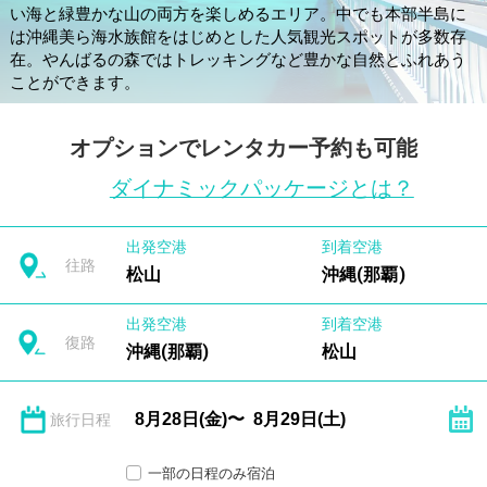
い海と緑豊かな山の両方を楽しめるエリア。中でも本部半島に
は沖縄美ら海水族館をはじめとした人気観光スポットが多数存
在。やんばるの森ではトレッキングなど豊かな自然とふれあう
ことができます。
オプションでレンタカー予約も可能
ダイナミックパッケージとは？
出発空港
到着空港
往路
松山
沖縄(那覇)
出発空港
到着空港
復路
沖縄(那覇)
松山
旅行日程
一部の日程のみ宿泊