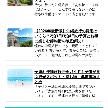
ズまで！
ィネーターが厳選した沖縄本島のおすすめ
待ちに待った沖縄旅行！「あれ持ってくれ
観光スポットをご紹介します。定番スポッ
ばよかった…」なんて後悔しないために、
トから、知る人ぞ知る癒しの絶景カフェ、
持ち物準備はスマートに済ませたいですよ
そして待望の最新スポットまで、あなたの
ね。このガイドを読めば、必需品から便利
「行ってみたい！」がきっと見つかるは
グッズまでしっかりチェックできます。忘
ず。次の沖縄旅行の計画に、ぜひお役立て
れ物ゼロで、身軽に、快適に！最高の沖縄
ください。
【2026年最新版】沖縄旅行の費用は
旅行をスタートさせるための準備を始めま
いくら？2泊3日/3泊4日の予算とお得
しょう♪
に楽しむ節約術を徹底解説！
憧れの沖縄旅行！でも、費用ってどれくら
い必要？ 青い海と空、豊かな自然、美味し
いグルメ…魅力あふれる沖縄への旅行、考
えただけでワクワクしますよね！忙しい毎
日を抜け出して、非日常を満喫したいと考
えている方も多いのではないでしょうか。
子連れ沖縄旅行完全ガイド！子供が喜
でも、気になるのが「実際いくらかかる
ぶ観光スポット・持ち物・準備事項ま
の？」という費用面。旅行費用は、時期や
とめ
日数、過ごし方によって大きく変わりま
「子供と一緒に沖縄の綺麗な海で遊びた
す。 この記事では、沖縄旅行のリアルな予
い！」「家族で特別な思い出を作りた
算感から、賢く費用を抑えるコツ、予算別
い！」…でも、子連れ旅行って準備も移動
のモデルプランまで、あなたの旅行計画に
も大変そう…なんて思っていませんか？大
役立つ情報をギュッとまとめてお届けしま
丈夫！ポイントを押さえてしっかり計画す
す！しっかり予算を把握して、最高の沖縄