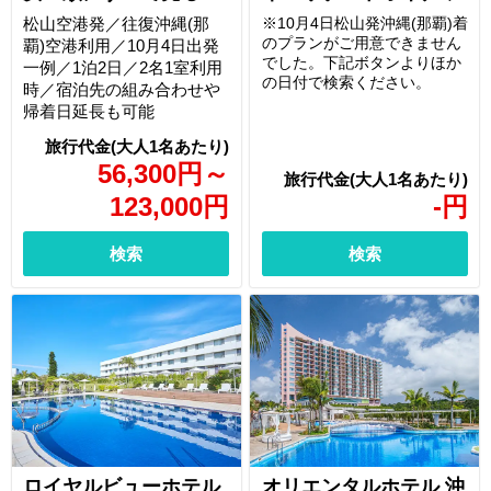
松山空港発／往復沖縄(那
※10月4日松山発沖縄(那覇)着
のプランがご用意できません
覇)空港利用／10月4日出発
でした。下記ボタンよりほか
一例／1泊2日／2名1室利用
の日付で検索ください。
時／宿泊先の組み合わせや
帰着日延長も可能
56,300
円
～
123,000
円
-
円
検索
検索
ロイヤルビューホテル
オリエンタルホテル 沖