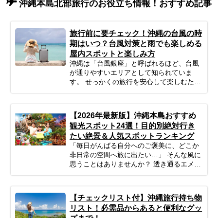
沖縄本島北部旅行のお役立ち情報！おすすめ記事
旅行前に要チェック！沖縄の台風の時
期はいつ？台風対策と雨でも楽しめる
屋内スポットと楽しみ方
沖縄は「台風銀座」と呼ばれるほど、台風
が通りやすいエリアとして知られていま
す。 せっかくの旅行を安心して楽しむため
にも、事前にシーズンの特徴をチェックし
ておきましょう。
【2026年最新版】沖縄本島おすすめ
観光スポット24選！目的別絶対行き
たい絶景＆人気スポットランキング
「毎日がんばる自分へのご褒美に、どこか
非日常の空間へ旅に出たい…」 そんな風に
思うことはありませんか？ 透き通るエメラ
ルドグリーンの海、どこまでも続く青い
空、そして、ゆったりと流れる島時間。沖
縄は、忙しい日常から心を解き放ち、身も
【チェックリスト付】沖縄旅行持ち物
心もリフレッシュさせてくれる最高の場所
リスト！必需品からあると便利なグッ
です。 この記事では、プロのツアーコーデ