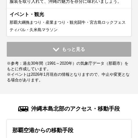
服装を取り入れて、沖縄の魅力を存分に味わいましょう。
イベント・観光
那覇大綱挽まつり・産業まつり・観光闘牛・宮古島ロックフェス
ティバル・久米島マラソン
11月
12月
1月
2月
3月
4月
5月
6月
7月
もっと見る
平均気温・降水量
平均気温・降水量
平均気温・降水量
平均気温・降水量
平均気温・降水量
平均気温・降水量
平均気温・降水量
平均気温・降水量
平均気温・降水量
※参考：過去30年間（1991～2020年）の気象庁データ（那覇市）を
22.5℃
19.0℃
17.3℃
17.5℃
19.1℃
21.5℃
24.2℃
27.2℃
29.1℃
119.1mm
110.0mm
101.6mm
114.5mm
142.8mm
161.0mm
245.3mm
284.4mm
188.1mm
もとに作成しています。
※イベントは2026年1月現在の情報となりますので、中止や変更とな
る場合があります。
気候・服装
気候・服装
気候・服装
気候・服装
気候・服装
気候・服装
気候・服装
気候・服装
気候・服装
ジャケット
ニット
ニット
ニット
パーカー
カーディガン
カーディガン
半袖シャツ
半袖シャツ
長袖シャツ
ジャケット
コート
長袖シャツ
半袖シャツ
半袖シャツ
半袖シャツ
レインコート
ノースリーブ
11月の沖縄は秋が深まり、平均気温は約23℃と快適な日が多
12月の沖縄は冬を迎えますが、平均気温は約20℃で、日本本
1月の沖縄は冬にあたりますが、平均気温は約17℃と日本本
2月の沖縄も引き続き穏やかな冬の気候が続きます。平均気
3月の沖縄は春の訪れを感じる時期で、平均気温は20℃近く
4月の沖縄は春本番で、平均気温は22℃前後と過ごしやすい
5月の沖縄は初夏を迎え、平均気温は25℃を超える日もあり
6月の沖縄は梅雨の時期にあたり、湿度が高く、雨の日が多
7月の沖縄は梅雨が明け、夏本番の暑さを迎えます。平均気
沖縄本島北部のアクセス・移動手段
いです。日中は長袖シャツや薄手のカーディガンで過ごせま
土の冬に比べるとかなり温暖です。日中は長袖シャツや薄手
土に比べて暖かいです。日中は薄手のニットや長袖シャツで
温は17℃前後で、日中はカットソーや薄手のニットで過ごす
まで上がります。日中は暖かい日が多いため、半袖シャツに
季節です。日中は半袖シャツや軽めのパンツ、スカートで快
ます。日中はTシャツやショートパンツ、スカートなどの軽
いのが特徴です。平均気温は27℃前後で、日中は半袖シャツ
温は30℃を超える日も多く、紫外線が非常に強いため、日焼
すが、朝晩は少し肌寒く感じることもあります。そのため、
のニットに軽いジャケットを羽織るスタイルが快適ですが、
快適に過ごせますが、朝晩は冷え込むこともあるため、軽い
ことが多いです。朝晩の寒さに備えて、軽めのコートやスト
薄手のカーディガンやパーカーを羽織るスタイルがおすすめ
適に観光が楽しめますが、朝晩は少し涼しく感じる日もある
装で快適に過ごせますが、朝晩は涼しく感じることがあるた
やショートパンツで快適に過ごせますが、雨対策が必要で
け対策が欠かせません。軽量で通気性の良いTシャツやノー
那覇空港からの移動手段
軽めのジャケットやストールを持参しておくと便利です。こ
朝晩は15℃前後まで冷え込むこともあるため、防寒対策を意
ジャケットやウィンドブレーカーを用意しておくと安心で
ールを持参すると便利です。観光地では屋外を歩く時間が長
です。朝晩は少し冷えることもあるので、重ね着で調整でき
ため、薄手のカーディガンやジャケットを持ち歩くと便利で
め、薄手のカーディガンやシャツを携帯しておくと便利で
す。軽量で速乾性のある素材の服を選び、湿気にも対応でき
スリーブシャツ、ショートパンツやスカートを選び、涼しく