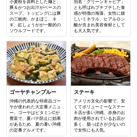
小麦粉を原料とした麺と、
別名「グリーンキャビア」
豚＆かつお出汁がベースの
とも呼ばれプチプチした食
スープ。トッピングには豚
感が特徴の海藻。女性に嬉
の三枚肉、かまぼこ、ネ
しいミネラル、ヒアルロン
ギ、紅しょうがが一般的の
酸が含まれ美容食材として
ソウルフードです。
も大人気です。
ゴーヤチャンプルー
ステーキ
沖縄の代表的な特産品ゴー
アメリカ文化の影響で、安
ヤが使われた大定番メニュ
くてボリューミーなステー
ー。ゴーヤはビタミンCが
キ店が多い沖縄。赤身のお
豊富で、夏バテ防止に効果
肉が使用されているお店が
があるため、夏の暑い沖縄
多く、脂っぽさが少ないの
の定番グルメです。
で女性にも人気。