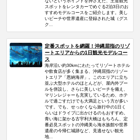
ないというポイントを押さえた、王道観光
スポットをレンタカーでめぐる2泊3日のお
すすめモデルコースをご紹介します。美し
いビーチや世界遺産に登録された城（グス
ク...
定番スポットを網羅！沖縄屈指のリゾ
ートエリアからの1日観光モデルコー
ス
海岸沿い約30kmにわたってリゾートホテル
や飲食店が多く集まる、沖縄屈指のリゾー
トエリア「恩納海岸」。このエリアに立ち
並ぶ大型ホテルのほとんどが、屋内外プー
ルを併設し、さらに美しいビーチを備え、
マリンレジャーも充実しているため、ホテ
ルで過ごすだけでも大満足という方が多い
です。でも、せっかくなら旅行中の1日く
らいはドライブに出かけるのもおすすめ。
青い海に架かる古宇利大橋はもちろん、定
番必見スポットの沖縄美ら海水族館や世界
遺産の今帰仁城跡など、見逃せない観光
地...