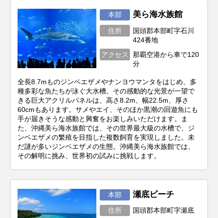
美ら海水族館
本部
住所
国頭郡本部町字石川
424番地
アクセス
那覇空港から車で120
分
全長8.7mものジンベエザメやナンヨウマンタをはじめ、多
種多彩な魚たちが泳ぐ大水槽。その感動的な光景が一望で
きる巨大アクリルパネルは、高さ8.2m、幅22.5m、厚さ
60cmもあります。サメやエイ、そのほか黒潮の回遊魚にも
手が届きそうな感動と興奮をお楽しみいただけます。ま
た、沖縄美ら海水族館では、その世界最大級の水槽で、ジ
ンベエザメの繁殖を目指した複数飼育を実現しました。未
だ謎が多いジンベエザメの生態。沖縄美ら海水族館では、
その解明に挑み、世界初の試みに挑戦します。
瀬底ビーチ
本部
住所
国頭郡本部町字瀬底