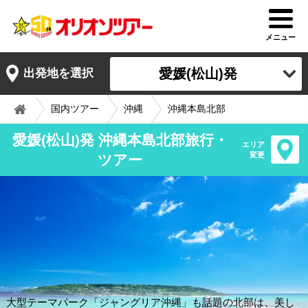
メニュー
愛媛(松山)発
出発地を選択
国内ツアー
沖縄
沖縄本島北部
愛媛(松山)発 沖縄本島北部旅行・
エリア
変更
ツアー
大型テーマパーク「ジャングリア沖縄」も話題の北部は、美し