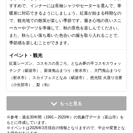
すすめで、インナーには長袖シャツやセーターを選んで、寒
暖差に対応できるようにしましょう。紅葉が始まる時期なの
で、観光地での散策が楽しい季節です。履き心地の良いスニ
ーカーやブーツを準備して、秋の景色を楽しんでください。
また、秋らしい落ち着いた色合いの服を取り入れることで、
季節感を楽しむことができます。
イベント・観光
紅葉シーズン、コスモスの見ごろ、となみ夢の平コスモスウォッ
チング（砺波市）、新湊曳山まつり（射水市）、大門曳山まつり
（射水市）、スカイフェスとなみ（砺波市）、慈光院 火渡り法要
（小矢部市）、梨（旬）
11月
12月
1月
2月
3月
4月
5月
6月
7月
もっと見る
平均気温・降水量
平均気温・降水量
平均気温・降水量
平均気温・降水量
平均気温・降水量
平均気温・降水量
平均気温・降水量
平均気温・降水量
平均気温・降水量
※参考：過去30年間（1991～2020年）の気象庁データ（富山市）を
11.2℃
5.7℃
3.0℃
3.4℃
6.9℃
12.3℃
17.5℃
21.4℃
25.5℃
224.8mm
281.6mm
259.0mm
171.7mm
164.6mm
134.5mm
122.8mm
172.6mm
245.6mm
もとに作成しています。
※イベントは2026年3月現在の情報となりますので、中止や変更とな