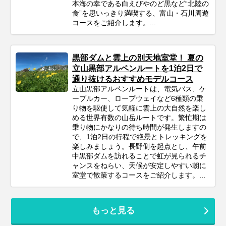
本海の幸である白えびやのど黒など“北陸の
食”を思いっきり満喫する、富山・石川周遊
コースをご紹介します。...
黒部ダムと雲上の別天地室堂！ 夏の
立山黒部アルペンルートを1泊2日で
通り抜けるおすすめモデルコース
立山黒部アルペンルートは、電気バス、ケ
ーブルカー、ロープウェイなど6種類の乗
り物を駆使して気軽に雲上の大自然を楽し
める世界有数の山岳ルートです。繁忙期は
乗り物にかなりの待ち時間が発生しますの
で、1泊2日の行程で絶景とトレッキングを
楽しみましょう。長野側を起点とし、午前
中黒部ダムを訪れることで虹が見られるチ
ャンスをねらい、天候が安定しやすい朝に
室堂で散策するコースをご紹介します。...
もっと見る