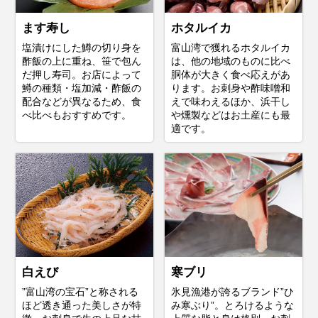
ます寿し
ホタルイカ
塩漬けにした鱒の切り身を
富山湾で獲れるホタルイカ
酢飯の上に重ね、笹で包ん
は、他の地域のものに比べ
だ押し寿司。お店によって
胴体が大きく食べ応えがあ
鱒の種類・塩加減・酢飯の
ります。お刺身や酢味噌和
配合などが異なるため、食
えで味わえるほか、浜干し
べ比べもおすすめです。
や燻製などはお土産にも最
適です。
白えび
寒ブリ
”富山湾の宝石”と称される
氷見漁港が誇るブランド”ひ
ほど透き通った美しさが特
み寒ぶり”。とろけるような