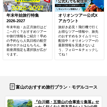
年末年始旅行特集
オリオンツアー公式X
2026-2027
アカウント
年末年始・お正月旅行はど
旅好き必見！飛行機で行く
こへ行く？おすすめツアー
お得なツアー情報や、旅先
や旅行情報をご紹介！早め
のおすすめをタイムリーに
の予約なら人気日程の航空
配信中！オリオンツアーの
券やホテルはもちろん、事
最新情報を見逃さないよ
前座席指定も選択肢が広が
う、フォロー＆チェックし
ります。
てね！
富山のおすすめ旅行プラン・モデルコース
『白川郷・五箇山の合掌造り集落』せ
っかく行くなら両方見たい！2つの世