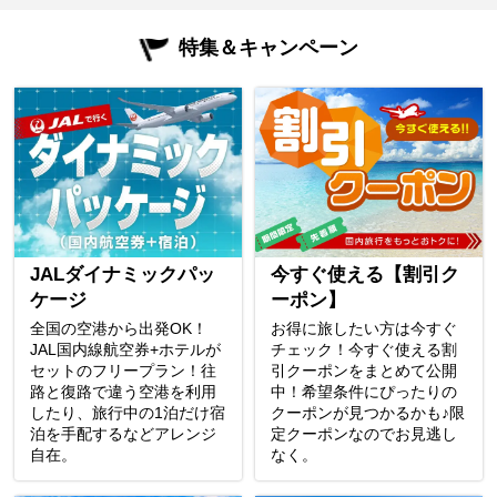
特集＆キャンペーン
JALダイナミックパッ
今すぐ使える【割引ク
ケージ
ーポン】
全国の空港から出発OK！
お得に旅したい方は今すぐ
JAL国内線航空券+ホテルが
チェック！今すぐ使える割
セットのフリープラン！往
引クーポンをまとめて公開
路と復路で違う空港を利用
中！希望条件にぴったりの
したり、旅行中の1泊だけ宿
クーポンが見つかるかも♪限
泊を手配するなどアレンジ
定クーポンなのでお見逃し
自在。
なく。