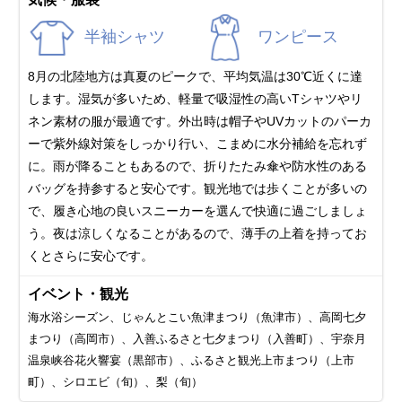
半袖シャツ
ワンピース
8月の北陸地方は真夏のピークで、平均気温は30℃近くに達
します。湿気が多いため、軽量で吸湿性の高いTシャツやリ
ネン素材の服が最適です。外出時は帽子やUVカットのパーカ
ーで紫外線対策をしっかり行い、こまめに水分補給を忘れず
に。雨が降ることもあるので、折りたたみ傘や防水性のある
バッグを持参すると安心です。観光地では歩くことが多いの
で、履き心地の良いスニーカーを選んで快適に過ごしましょ
う。夜は涼しくなることがあるので、薄手の上着を持ってお
くとさらに安心です。
イベント・観光
海水浴シーズン、じゃんとこい魚津まつり（魚津市）、高岡七夕
まつり（高岡市）、入善ふるさと七夕まつり（入善町）、宇奈月
温泉峡谷花火響宴（黒部市）、ふるさと観光上市まつり（上市
町）、シロエビ（旬）、梨（旬）