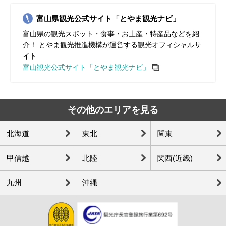
町）、雪の大谷ウォーク（立山町）、シロエビ（旬）、ホタルイ
（旬）
エビ（旬）
ニズワイガニ（旬）、庄川ゆず（旬）
砺市）、滑川のネブタ流し（滑川市）、シロエビ（旬）
カ（旬）
富山県観光公式サイト「とやま観光ナビ」
富山県の観光スポット・食事・お土産・特産品などを紹
介！ とやま観光推進機構が運営する観光オフィシャルサ
イト
富山観光公式サイト「とやま観光ナビ」
その他のエリアを見る
北海道
東北
関東
甲信越
北陸
関西(近畿)
九州
沖縄