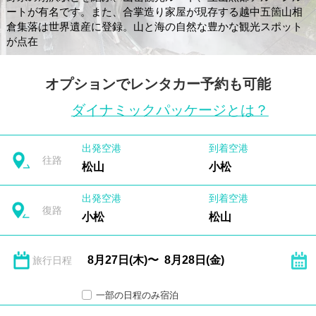
ートが有名です。また、合掌造り家屋が現存する越中五箇山相
倉集落は世界遺産に登録。山と海の自然な豊かな観光スポット
が点在
オプションでレンタカー予約も可能
ダイナミックパッケージとは？
出発空港
到着空港
往路
松山
小松
出発空港
到着空港
復路
小松
松山
旅行日程
一部の日程のみ宿泊