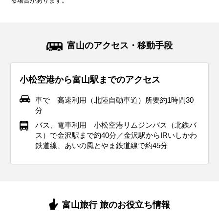
る場合があります。
気候・服装
気候・服装
気候・服装
気候・服装
気候・服装
気候・服装
気候・服装
気候・服装
気候・服装
スプリング
ダウン
ダウン
ダウン
コート
コート
コート
コート
コート
パーカー
長袖シャツ
半袖シャツ
ジャケット
ジャケット
ジャケット
カーディガン
レインコート
ワンピース
コート
ジャケット
ジャケット
ジャケット
11月の北陸地方は紅葉が見頃を迎え、秋らしい景色が広がる
12月の北陸地方は冬本番。平均気温は6℃前後で、最低気温
1月の北陸地方は寒さが厳しい季節です。平均気温は約3℃
2月の北陸地方は平均気温は5℃程度ですが、雪が多いので防
3月の北陸地方は冬から春への移り変わりを感じる季節。平
4月の北陸地方は春本番！桜が咲き誇り、暖かい日が増える
5月の北陸地方は春から初夏への移り変わりを感じる季節で
6月の北陸地方は梅雨入りし、雨の日が多くなります。平均
7月の北陸地方は夏本番！平均気温は25℃〜30℃とかなり暑
富山のアクセス・移動手段
季節です。平均気温は11℃前後で、昼間は穏やかですが、朝
が0℃に近づく日もあります。厚手のコートやダウンジャケッ
で、最低気温が0℃を下回ることも。さらに、北陸特有の「湿
水対策は必須です。厚手のアウターに加えて、防水性の高い
均気温は8℃前後と少し暖かくなりますが、朝晩はまだ肌寒さ
季節です。平均気温は12℃前後で、薄手のジャケットやスプ
す。平均気温は16℃前後で、日中は20℃を超える暖かい日も
気温は20℃前後で、湿度も高め。服装は通気性が良く、速乾
く、湿度も高くて蒸し暑い日が続きます。服装は通気性の良
晩は冷え込むことが多くなります。ウール素材のコートや厚
トを着て、しっかり防寒対策をしましょう。インナーにはヒ
った雪」が降りやすい時期でもあります。服装は防寒重視
ブーツで足元をしっかり守りましょう。インナーはヒートテ
が残ります。服装は薄手のダウンジャケットや中綿コートが
リングコートが活躍します。インナーには薄手のセーターや
あります。薄手のジャケットやカーディガンがちょうど良
性のある素材を選ぶのがおすすめです。半袖シャツや薄手の
いTシャツやショートパンツで軽装が基本です。紫外線対策
小松空港から富山駅までのアクセス
手のジャケットがぴったりで、インナーにはセーターやター
ートテックやフリース素材を取り入れると、寒い日でも快適
で、厚手のコートやダウンジャケットが必須。足元には防水
ックや厚手のセーターでしっかり保温を。北陸地方は風が強
おすすめ。インナーには厚手のセーターや長袖シャツを着
長袖シャツを合わせて、朝晩の寒さ対策にカーディガンを持
く、朝晩の涼しさには軽く羽織れるアイテムが便利です。半
パンツを基本に、必要に応じて軽めのジャケットを羽織ると
として、帽子やサングラス、日焼け止めをしっかり使いまし
トルネックを合わせて体をしっかり温めましょう。足元には
に過ごせます。手袋やマフラー、帽子などの防寒小物も忘れ
性のある滑りにくいソールのブーツがおすすめです。インナ
い日も多いので、風を通しにくい素材のコートを選ぶとさら
て、日中はカーディガンなどで調整できると便利です。ま
ち歩くと安心です。観光でたくさん歩くことを考えて、履き
袖シャツや薄手のパンツを取り入れた軽やかなコーデで、観
便利です。雨対策として、防水性のあるジャケットやレイン
ょう。ただし、冷房が効いた屋内や公共交通機関では寒く感
車で 高速利用（北陸自動車道）所要約1時間30
ブーツを選んで、寒さから守りながら観光中も快適に過ごせ
ずに準備してください。降雪がある場合には、防水性の高い
ーにはヒートテックやフリース素材を取り入れて、しっかり
に快適です。屋外観光では重ね着で体温調整しやすい服装が
た、雨が降る日が多いので、防水性のある靴や折りたたみ傘
心地の良いスニーカーがおすすめ。雨が降る日もあるので、
光も快適に楽しめます。晴れた日が多いですが、急な雨に備
コートを持参すると安心。靴は防水加工されたスニーカーや
じることがあるので、薄手のカーディガンやストールを持ち
分
ます。観光地では冷えを感じることもあるので、ストールや
ブーツと滑りにくいソールを選ぶことが大切です。冬のイル
重ね着を。手袋、マフラー、帽子などの小物も忘れずに準備
おすすめ。雪道で滑らないアイテムがあれば、街歩きも安心
を持っておくと安心。春の訪れを楽しめる庭園や街歩きに
防水性のある靴や傘を準備しておくと快適に過ごせます。
えて折りたたみ傘を持っておくと安心です。観光でたくさん
レインシューズを選ぶと、雨の日でも快適に観光を楽しめま
歩くと便利です。足元には通気性の良いサンダルや軽量スニ
バス、電車利用 小松空港リムジンバス（北鉄バ
手袋を携帯しておくと安心です。秋の北陸地方ならではの美
ミネーションや伝統的な年末行事を楽しむためには、温かさ
して、寒さに負けず快適に過ごしましょう。
して楽しめます。
は、動きやすい服装で出かけましょう。
歩く場合は、クッション性のあるスニーカーを履いて足元も
す。さらに、屋外観光の際は荷物が濡れないように防水バッ
ーカーを選んで、長時間の散策でも快適に過ごせます。夜は
ス）で金沢駅まで約40分／金沢駅からIRいしかわ
イベント・観光
しい庭園や茶屋街を訪れる際には、季節感を意識したスタイ
と動きやすさを兼ね備えた服装がポイントです。
快適に。
グも用意しておくと安心です。
花火大会などのイベントが多いので、軽めの羽織ものを用意
鉄道線、あいの風とやま鉄道線で約45分
イベント・観光
イベント・観光
イベント・観光
桜の見ごろ、チューリップの見ごろ、高岡桜まつり（高岡市）、
リングで旅行をさらに楽しみましょう。
しておくと良いでしょう。
イベント・観光
イベント・観光
イベント・観光
庄川峡桜まつり（砺波市）、となみチューリップフェア（砺波
雪景色、ウィンタースポーツシーズン、加茂神社 鰤分け神事（射
雪景色、ウィンタースポーツシーズン、梅の見ごろ、牛岳スノー
梅の見ごろ、山町筋のひなまつり（高岡市）、ホタルイカ（旬）
イベント・観光
イベント・観光
市）、あさひ舟川 春の四重奏（朝日町）、にゅうぜんフラワーロ
水市）、日本海高岡なべ祭り（高岡市）、四季の五箇山 雪あかり
フェスタ、宇奈月温泉雪のカーニバル（黒部市）、南砺ふくみつ
雪景色、イルミネーションシーズン、環水公園 スイートイルミネ
高岡御車山祭（高岡市）、福野夜高祭（南砺市）、越中八尾曳山
あじさいの見ごろ、花菖蒲の見ごろ、太閤山ランド あじさいまつ
ード（入善町）、全日本チンドンコンクール（富山市）、石動曳
（南砺市）、寒ブリ（旬）、ゲンゲ（旬）
雪あかり祭り（南砺市）、ゲンゲ（旬）
ーション（富山市）、とやまスノーピアード（富山市）、チュー
祭（富山市）、城端曳山祭（南砺市）、伏木曳山祭 けんか山（高
り（射水市）、頼成の森 花しょうぶ祭り（砺波市）、庄川観光祭
紅葉シーズン、イルミネーションシーズン、庄川ゆずまつり（砺
海水浴シーズン、ふるさと龍宮まつり（滑川市）、舟見七夕祭り
山祭（小矢部市）、まるまげ祭り（氷見市）、滑川ほたるいか海
リップ公園KIRAKIRAミッション（砺波市）、ツゥインクルナイ
岡市）、越中だいもん凧まつり（射水市）、雪の大谷ウォーク
（砺波市）、津沢夜高あんどん祭（小矢部市）、となみ夜高まつ
波市）、つるぎフェスティバル（上市町）、環水公園 スイートイ
（入善町）、伏木港まつり（高岡市）、富山新港花火大会（射水
富山旅行 旅のお役立ち情報
上観光（滑川市）、立山黒部アルペンルート全線開通（立山
ト（射水市）、寒ブリ（旬）、ベニズワイガニ（旬）、ゲンゲ
（立山町）、シロエビ（旬）、ホタルイカ（旬）
り（砺波市）、雪の大谷ウォーク（～6/25まで・立山町）、シロ
ルミネーション（富山市）、ツゥインクルナイト（射水市）、ベ
市）、生地えびす祭り（黒部市）、福光ねつおくり七夕祭り（南