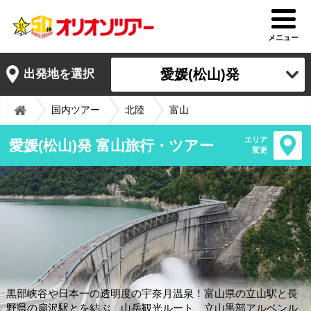
メニュー
愛媛(松山)発
出発地を選択
国内ツアー
北陸
富山
エリア
愛媛(松山)発 富山旅行・ツアー
変更
黒部峡谷や日本一の透明度の宇奈月温泉！富山県の立山駅と長
野県の扇沢駅とを結ぶ、山岳観光ルート、立山黒部アルペンル