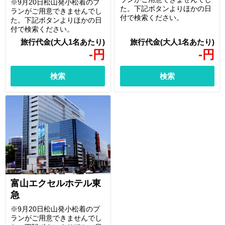
※9月20日松山発小松着のプ
た。下記ボタンよりほかの日
ランがご用意できませんでし
付で検索ください。
た。下記ボタンよりほかの日
付で検索ください。
-
円
-
円
検索
検索
富山エクセルホテル東
急
※9月20日松山発小松着のプ
ランがご用意できませんでし