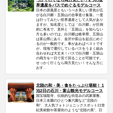
界遺産をバスでめぐるモデルコース
日本の原風景ともいうべき美しい景色が広
がる白川郷・五箇山の合掌造り集落。一度
は行ってみたい世界遺産として人気があり
ますが、知名度としては「白川郷」が圧倒
的に有名で、意外と「五箇山」を知らない
方も多いのでは。白川郷は岐阜県、五箇山
は富山県にあり、金沢や富山を起点にめぐ
るのが一般的です。車があればベストです
が、現地で運行しているバスをうまく組み
合わせれば大丈夫！バスで白川郷・五箇山
の両方を一日で見て回ることが可能です。
せっかく行くなら両方見たい！そんな方に
おす...
北陸の和・美・食をたっぷり堪能！ 1
泊2日の石川・富山観光モデルコース
国宝瑞龍寺、伝統的な街並みの武家屋敷、
日本三名園のひとつ兼六園など“北陸の
和”、大人気フォトジェニックスポット21世
紀美術館や茶屋街のような“北陸の美”、日