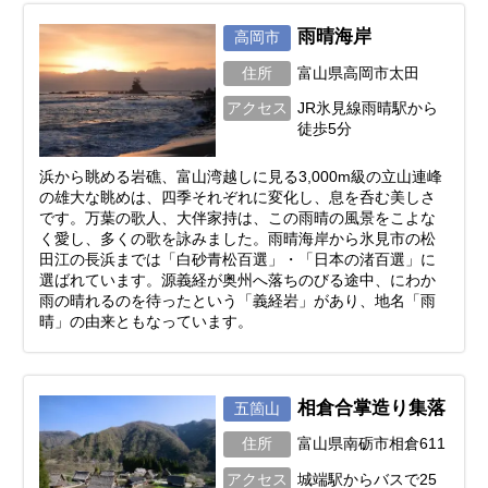
雨晴海岸
高岡市
住所
富山県高岡市太田
アクセス
JR氷見線雨晴駅から
徒歩5分
浜から眺める岩礁、富山湾越しに見る3,000m級の立山連峰
の雄大な眺めは、四季それぞれに変化し、息を呑む美しさ
です。万葉の歌人、大伴家持は、この雨晴の風景をこよな
く愛し、多くの歌を詠みました。雨晴海岸から氷見市の松
田江の長浜までは「白砂青松百選」・「日本の渚百選」に
選ばれています。源義経が奥州へ落ちのびる途中、にわか
雨の晴れるのを待ったという「義経岩」があり、地名「雨
晴」の由来ともなっています。
相倉合掌造り集落
五箇山
住所
富山県南砺市相倉611
アクセス
城端駅からバスで25