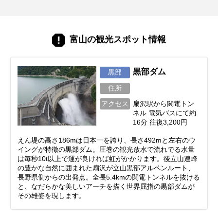
富山の観光スポット情報
黒部ダム
黒部
住所
アクセス
扇沢駅から関電トン
ネル 電気バスにて約
16分 往復3,200円
えん堤の高さ186mは日本一を誇り、長さ492mと左右のウ
イングが特徴の黒部ダム。圧巻の観光放水で流れでる水量
は毎秒10t以上で運が良ければ虹がかかります。後立山連峰
の豊かな自然に囲まれた扇沢が立山黒部アルペンルート、
長野県側からの出発点。全長5.4kmの関電トンネルを抜ける
と、なだらかな美しいアーチを描く世界屈指の黒部ダムが
その雄姿を現します。