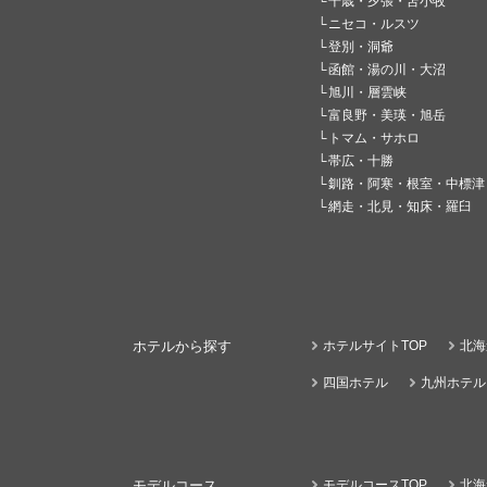
千歳・夕張・苫小牧
ニセコ・ルスツ
登別・洞爺
函館・湯の川・大沼
旭川・層雲峡
富良野・美瑛・旭岳
トマム・サホロ
帯広・十勝
釧路・阿寒・根室・中標津
網走・北見・知床・羅臼
ホテルから探す
ホテルサイトTOP
北海
四国ホテル
九州ホテル
モデルコース
モデルコースTOP
北海