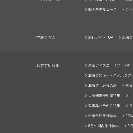
四国モデルコース
九州
空旅コラム
旅行ガイドTOP
北海道
おすすめ特集
東京ディズニーリゾート®
北海道スキー・スノボツア
北海道 絶景の旅
富良
大塚国際美術館特集
小
久米島ハテの浜特集
八
年末年始旅行特集
2月
8月の国内旅行特集
9