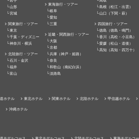
岩手
鳥取
東海旅行・ツアー
山形
島根（松江・出雲）
岐阜
宮城
山口（下関・萩）
愛知
関東旅行・ツアー
三重
四国旅行・ツアー
東京
徳島（徳島・鳴門）
近畿・関西旅行・ツアー
千葉・ディズニー
香川（高松・小豆島）
大阪
神奈川・横浜
愛媛（松山・道後）
京都
高知（高知・四万十）
北陸旅行・ツアー
兵庫（神戸・姫路）
石川・金沢
奈良
福井
和歌山（南紀白浜）
富山
淡路島
道ホテル
東北ホテル
関東ホテル
北陸ホテル
甲信越ホテル
沖縄ホテル
道モデルコース
東北モデルコース
北陸モデルコース
東海モデルコ