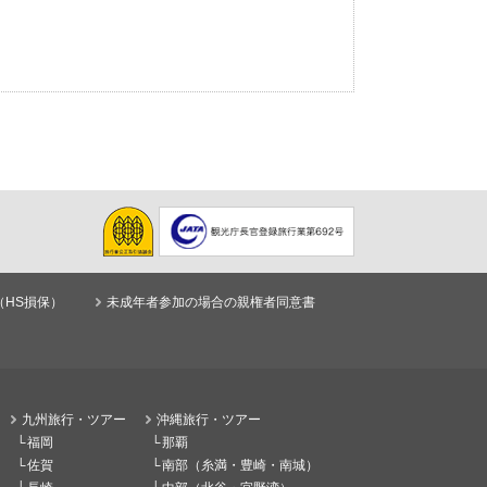
（HS損保）
未成年者参加の場合の親権者同意書
九州旅行・ツアー
沖縄旅行・ツアー
福岡
那覇
佐賀
南部（糸満・豊崎・南城）