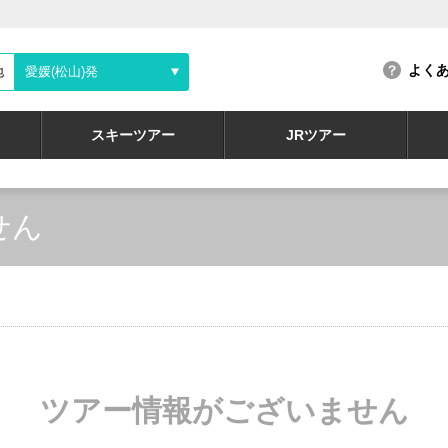
よく
地
愛媛(松山)発
スキーツアー
JRツアー
せん
ツアー情報がございません