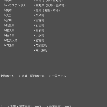
長崎
中部（北谷・宜野湾）
ハウステンボス
西海岸（読谷・恩納村）
熊本
北部（名護・本部）
大分
久米島
宮崎
宮古島
鹿児島
石垣島
屋久島
西表島
種子島
小浜島
奄美大島
竹富島
与論島
与那国島
南大東島
東海ホテル
近畿・関西ホテル
中国ホテル
ース
近畿・関西モデルコース
中国モデルコース