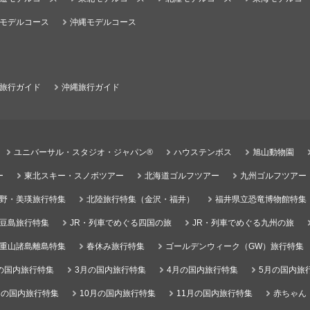
モデルコース
沖縄モデルコース
旅行ガイド
沖縄旅行ガイド
ユニバーサル・スタジオ・ジャパン®
ハウステンボス
旭山動物園
ー
東北スキー・スノボツアー
北海道ゴルフツアー
九州ゴルフツアー
野・美瑛旅行特集
北陸旅行特集（金沢・福井）
福井県立恐竜博物館特集
豆島旅行特集
JR・列車でめぐる四国の旅
JR・列車でめぐる九州の旅
重山諸島離島特集
春休み旅行特集
ゴールデンウィーク（GW）旅行特集
の国内旅行特集
3月の国内旅行特集
4月の国内旅行特集
5月の国内旅
月の国内旅行特集
10月の国内旅行特集
11月の国内旅行特集
赤ちゃん