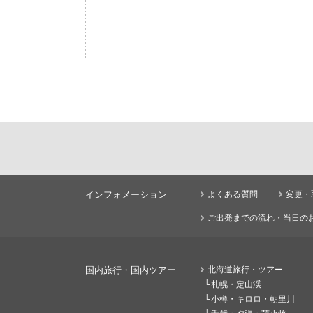
インフォメーション
よくある質問
変更・
ご出発までの流れ・当日の
国内旅行・国内ツアー
北海道旅行・ツアー
札幌・定山渓
小樽・キロロ・朝里川