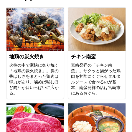
地鶏の炭火焼き
チキン南蛮
火柱の中で豪快に炙り焼く
宮崎発祥の「チキン南
「地鶏の炭火焼き」。炭の
蛮」。サクッと揚がった鶏
香ばしさをまとった鶏肉は
肉を甘酢にくぐらせタルタ
弾力があり、噛めば噛むほ
ルソースで食べるのが基
ど肉汁が口いっぱいに広が
本。南蛮発祥の店は宮崎市
る。
にあるおぐら。