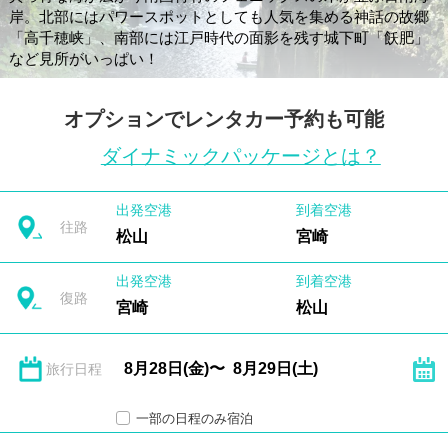
岸。北部にはパワースポットとしても人気を集める神話の故郷
「高千穂峡」、南部には江戸時代の面影を残す城下町「飫肥」
など見所がいっぱい！
オプションでレンタカー予約も可能
ダイナミックパッケージとは？
出発空港
到着空港
往路
松山
宮崎
出発空港
到着空港
復路
宮崎
松山
旅行日程
一部の日程のみ宿泊