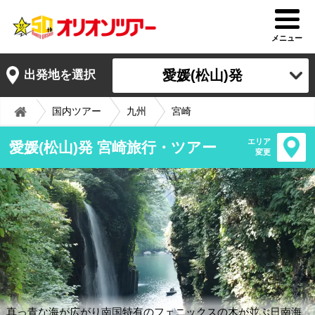
メニュー
愛媛(松山)発
出発地を選択
国内ツアー
九州
宮崎
エリア
愛媛(松山)発 宮崎旅行・ツアー
変更
真っ青な海が広がり南国特有のフェニックスの木が並ぶ日南海