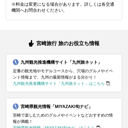
イベント・観光
り）、神話の高千穂建国まつり
鑑賞できます）、しゃくなげ花まつり
き
※料金は変更になる場合があります。詳しくは各交通
青島裸まいり（成人を祝う伝統的な祭り）、野尻町イルミネーシ
一里山地区シバザクラまつり、西都原古墳群桜まつり（桜と古墳
機関へお問合わせください。
ョン
のコラボレーションが楽しめる）
青島ビーチ開き（夏の海水浴シーズンがスタート）、佐土原花し
ょうぶまつり
宮崎旅行 旅のお役立ち情報
九州観光推進機構サイト「九州旅ネット」
定番の観光地やモデルコースから、穴場のグルメやイベ
ント情報まで、九州の最新情報がまる分かり！
九州観光推進機構サイト「九州旅ネット」はこちら
宮崎県観光情報「MIYAZAKI旬ナビ」
宮崎で楽しむためのグルメやイベントなどおすすめの情
報が満載！
宮崎県観光情報「MIYAZAKI旬ナビ」はこちら