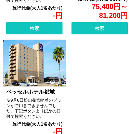
付で検索ください。
75,400
円
～
-
円
81,200
円
検索
検索
ベッセルホテル都城
※9月6日松山発宮崎着のプラ
ンがご用意できませんでし
た。下記ボタンよりほかの日
付で検索ください。
-
円