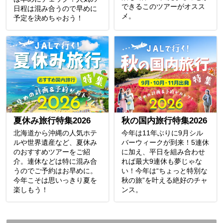
できるこのツアーがオスス
日程は混み合うので早めに
メ。
予定を決めちゃおう！
夏休み旅行特集2026
秋の国内旅行特集2026
北海道から沖縄の人気ホテ
今年は11年ぶりに9月シル
ルや世界遺産など、夏休み
バーウィークが到来！5連休
のおすすめツアーをご紹
に加え、平日を組み合わせ
介。連休などは特に混み合
れば最大9連休も夢じゃな
うのでご予約はお早めに。
い！今年は“ちょっと特別な
今年こそは思いっきり夏を
秋の旅”を叶える絶好のチャ
楽しもう！
ンス。