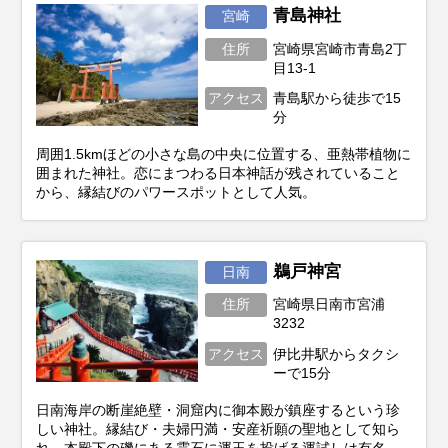
青島神社
宮崎
住所
宮崎県宮崎市青島2丁
目13-1
アクセス
青島駅から徒歩で15
分
周囲1.5kmほどの小さな島の中央に位置する、亜熱帯植物に
囲まれた神社。恋にまつわる日本神話が残されていること
から、縁結びのパワースポットとして人気。
鵜戸神宮
日南
住所
宮崎県日南市宮浦
3232
アクセス
伊比井駅からタクシ
ーで15分
日南海岸の断崖絶壁・洞窟内に御本殿が鎮座するという珍
しい神社。縁結び・夫婦円満・安産祈願の聖地として知ら
れ、本殿下の磯にある霊石に運玉を投げる運試しは有名。