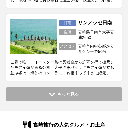
サンメッセ日南
日南
住所
宮崎県日南市大字宮
浦2650
アクセス
宮崎市内中心部から
タクシーで50分
世界で唯一、イースター島の長老会から許可を得て復元し
たモアイ像がある公園。太平洋をバックにモアイ像が立ち
並ぶ姿は、海とのコントラストも相まってまさに絶景。
もっと見る
宮崎旅行の人気グルメ・お土産