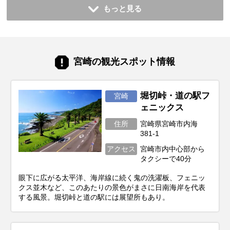
もっと見る
宮崎の観光スポット情報
堀切峠・道の駅フ
宮崎
ェニックス
住所
宮崎県宮崎市内海
381-1
アクセス
宮崎市内中心部から
タクシーで40分
眼下に広がる太平洋、海岸線に続く鬼の洗濯板、フェニッ
クス並木など、このあたりの景色がまさに日南海岸を代表
する風景。堀切峠と道の駅には展望所もあり。