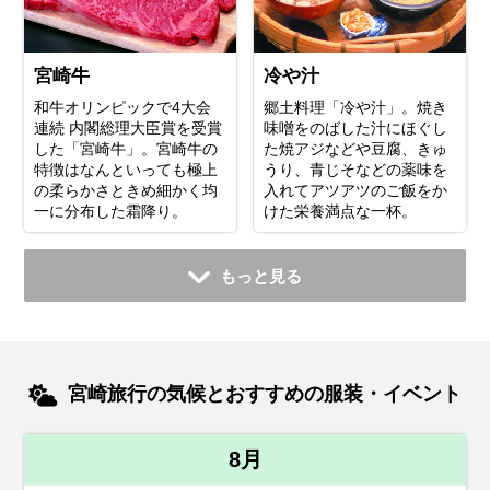
宮崎牛
冷や汁
和牛オリンピックで4大会
郷土料理「冷や汁」。焼き
連続 内閣総理大臣賞を受賞
味噌をのばした汁にほぐし
した「宮崎牛」。宮崎牛の
た焼アジなどや豆腐、きゅ
特徴はなんといっても極上
うり、青じそなどの薬味を
の柔らかさときめ細かく均
入れてアツアツのご飯をか
一に分布した霜降り。
けた栄養満点な一杯。
もっと見る
宮崎旅行の気候とおすすめの服装・イベント
8月