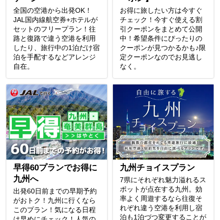
全国の空港から出発OK！
お得に旅したい方は今すぐ
JAL国内線航空券+ホテルが
チェック！今すぐ使える割
セットのフリープラン！往
引クーポンをまとめて公開
路と復路で違う空港を利用
中！希望条件にぴったりの
したり、旅行中の1泊だけ宿
クーポンが見つかるかも♪限
泊を手配するなどアレンジ
定クーポンなのでお見逃し
自在。
なく。
早得60プランでお得に
九州チョイスプラン
九州へ
7県にそれぞれ魅力溢れるス
ポットが点在する九州。効
出発60日前までの早期予約
率よく周遊するなら往復そ
がおトク！九州に行くなら
れぞれ違う空港を利用し宿
このプラン！気になる日程
泊も1泊づつ変更することが
は早めにチェック！人気の