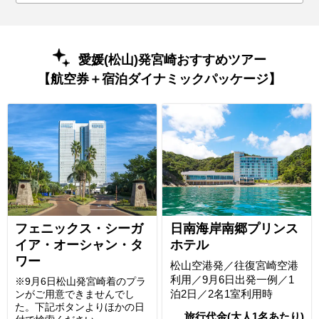
愛媛(松山)発宮崎おすすめツアー
【航空券＋宿泊ダイナミックパッケージ】
フェニックス・シーガ
日南海岸南郷プリンス
イア・オーシャン・タ
ホテル
ワー
松山空港発／往復宮崎空港
利用／9月6日出発一例／1
※9月6日松山発宮崎着のプラ
泊2日／2名1室利用時
ンがご用意できませんでし
た。下記ボタンよりほかの日