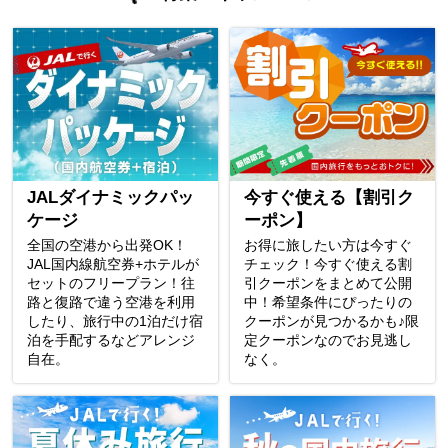
JALダイナミックパッ
今すぐ使える【割引ク
ケージ
ーポン】
全国の空港から出発OK！
お得に旅したい方は今すぐ
JAL国内線航空券+ホテルが
チェック！今すぐ使える割
セットのフリープラン！往
引クーポンをまとめて公開
路と復路で違う空港を利用
中！希望条件にぴったりの
したり、旅行中の1泊だけ宿
クーポンが見つかるかも♪限
泊を手配するなどアレンジ
定クーポンなのでお見逃し
自在。
なく。