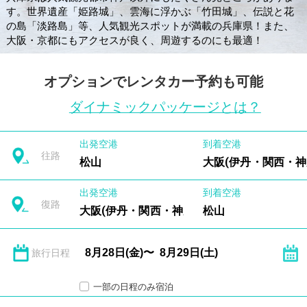
す。世界遺産「姫路城」、雲海に浮かぶ「竹田城」、伝説と花
の島「淡路島」等、人気観光スポットが満載の兵庫県！また、
大阪・京都にもアクセスが良く、周遊するのにも最適！
オプションでレンタカー予約も可能
ダイナミックパッケージとは？
出発空港
到着空港
往路
松山
大阪(伊丹・関西・神
出発空港
到着空港
復路
大阪(伊丹・関西・神戸)
松山
旅行日程
一部の日程のみ宿泊