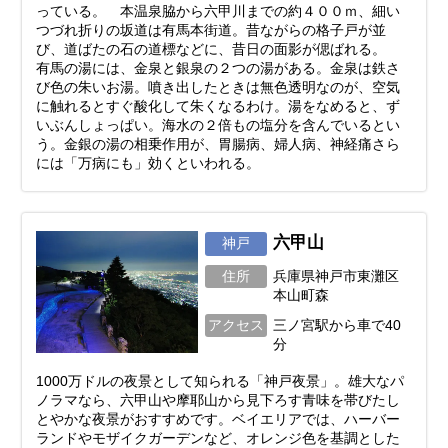
っている。 本温泉脇から六甲川までの約４００ｍ、細い
つづれ折りの坂道は有馬本街道。昔ながらの格子戸が並
び、道ばたの石の道標などに、昔日の面影が偲ばれる。
有馬の湯には、金泉と銀泉の２つの湯がある。金泉は鉄さ
び色の朱いお湯。噴き出したときは無色透明なのが、空気
に触れるとすぐ酸化して朱くなるわけ。湯をなめると、ず
いぶんしょっぱい。海水の２倍もの塩分を含んでいるとい
う。金銀の湯の相乗作用が、胃腸病、婦人病、神経痛さら
には「万病にも」効くといわれる。
六甲山
神戸
住所
兵庫県神戸市東灘区
本山町森
アクセス
三ノ宮駅から車で40
分
1000万ドルの夜景として知られる「神戸夜景」。雄大なパ
ノラマなら、六甲山や摩耶山から見下ろす青味を帯びたし
とやかな夜景がおすすめです。ベイエリアでは、ハーバー
ランドやモザイクガーデンなど、オレンジ色を基調とした