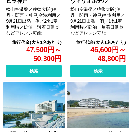
ビラ神戸
ヴィリオホテル
松山空港発／往復大阪(伊
松山空港発／往復大阪(伊
丹・関西・神戸)空港利用／
丹・関西・神戸)空港利用／
9月21日出発一例／2名1室
9月21日出発一例／1名1室
利用時／延泊・帰着日延長
利用時／延泊・帰着日延長
などアレンジ可能
などアレンジ可能
47,500
円
～
46,600
円
～
50,300
円
48,800
円
検索
検索