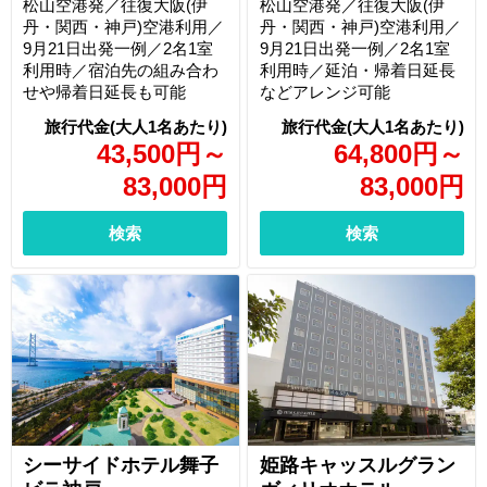
松山空港発／往復大阪(伊
松山空港発／往復大阪(伊
丹・関西・神戸)空港利用／
丹・関西・神戸)空港利用／
9月21日出発一例／2名1室
9月21日出発一例／2名1室
利用時／宿泊先の組み合わ
利用時／延泊・帰着日延長
せや帰着日延長も可能
などアレンジ可能
43,500
円
～
64,800
円
～
83,000
円
83,000
円
検索
検索
シーサイドホテル舞子
姫路キャッスルグラン