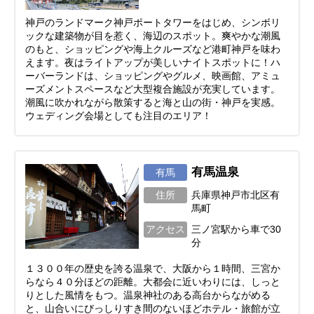
神戸のランドマーク神戸ポートタワーをはじめ、シンボリ
ックな建築物が目を惹く、海辺のスポット。爽やかな潮風
のもと、ショッピングや海上クルーズなど港町神戸を味わ
えます。夜はライトアップが美しいナイトスポットに！ハ
ーバーランドは、ショッピングやグルメ、映画館、アミュ
ーズメントスペースなど大型複合施設が充実しています。
潮風に吹かれながら散策すると海と山の街・神戸を実感。
ウェディング会場としても注目のエリア！
有馬温泉
有馬
住所
兵庫県神戸市北区有
馬町
アクセス
三ノ宮駅から車で30
分
１３００年の歴史を誇る温泉で、大阪から１時間、三宮か
らなら４０分ほどの距離。大都会に近いわりには、しっと
りとした風情をもつ。温泉神社のある高台からながめる
と、山合いにびっしりすき間のないほどホテル・旅館が立