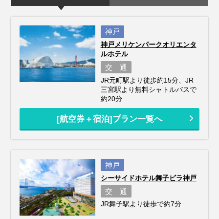
神戸
神戸メリケンパークオリエンタ
ルホテル
交 通
JR元町駅より徒歩約15分、JR
三宮駅より無料シャトルバスで
約20分
[航空券＋宿泊]プラン一覧へ
神戸
シーサイドホテル舞子ビラ神戸
交 通
JR舞子駅より徒歩で約7分