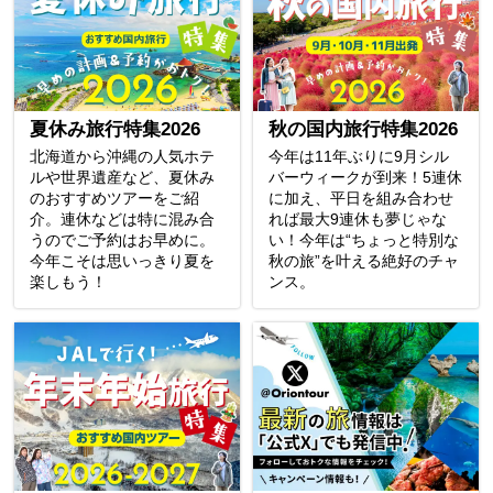
夏休み旅行特集2026
秋の国内旅行特集2026
北海道から沖縄の人気ホテ
今年は11年ぶりに9月シル
ルや世界遺産など、夏休み
バーウィークが到来！5連休
のおすすめツアーをご紹
に加え、平日を組み合わせ
介。連休などは特に混み合
れば最大9連休も夢じゃな
うのでご予約はお早めに。
い！今年は“ちょっと特別な
今年こそは思いっきり夏を
秋の旅”を叶える絶好のチャ
楽しもう！
ンス。