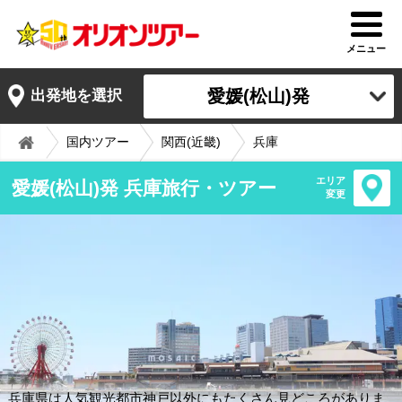
メニュー
愛媛(松山)発
出発地を選択
国内ツアー
関西(近畿)
兵庫
エリア
愛媛(松山)発 兵庫旅行・ツアー
変更
兵庫県は人気観光都市神戸以外にもたくさん見どころがありま