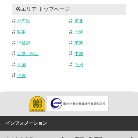
各エリア トップページ
北海道
東北
関東
北陸
甲信越
東海
近畿・関西
中国
四国
九州
沖縄
インフォメーション