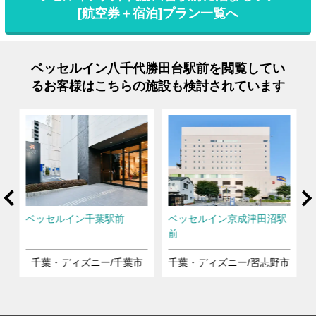
[航空券＋宿泊]プラン一覧へ
ベッセルイン八千代勝田台駅前を閲覧してい
るお客様はこちらの施設も検討されています
rev
Ne
ベッセルイン千葉駅前
ベッセルイン京成津田沼駅
前
千葉・ディズニー/千葉市
千葉・ディズニー/習志野市