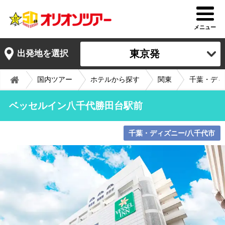
メニュー
東京発
出発地を選択
国内ツアー
ホテルから探す
関東
千葉・ディ
ベッセルイン八千代勝田台駅前
千葉・ディズニー/八千代市