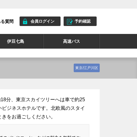
ある質問
会員ログイン
予約確認
伊豆七島
高速バス
東京/江戸川区
18分、東京スカイツリーへは車で約25
いビジネスホテルです。北欧風のスタイ
ときをお過ごしください。