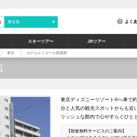
よく
地
東京発
スキーツアー
JRツアー
東京
ホテルルミエール西葛西
西
東京ディズニーリゾート®へ車で約
分と人気の観光スポットからも近
リッシュな館内で心やすらぐひと
【朝食無料サービスのご案内】