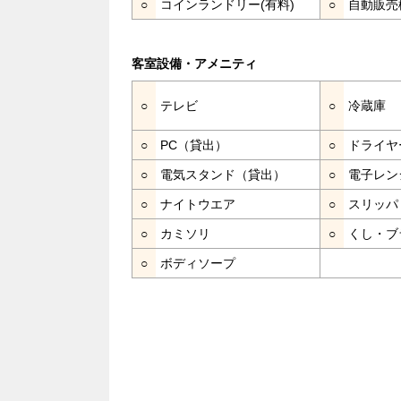
○
コインランドリー(有料)
○
自動販売
客室設備・アメニティ
○
テレビ
○
冷蔵庫
○
PC（貸出）
○
ドライヤ
○
電気スタンド（貸出）
○
電子レン
○
ナイトウエア
○
スリッパ
○
カミソリ
○
くし・ブ
○
ボディソープ