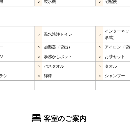
機
○
製氷機
○
宅配便
インターネッ
○
温水洗浄トイレ
○
形式）
ー
○
加湿器（貸出）
○
アイロン（貸
ジ
○
湯沸かしポット
○
お茶セット
○
バスタオル
○
タオル
ラシ
○
綿棒
○
シャンプー
客室のご案内