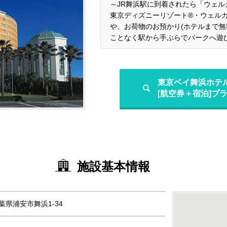
～JR舞浜駅に到着されたら「ウェル
東京ディズニーリゾート®・ウェル
や、お荷物のお預かり(ホテルまで無
ことなく駅から手ぶらでパークへ遊
東京ベイ舞浜ホテ
[航空券＋宿泊]プ
施設基本情報
千葉県浦安市舞浜1-34