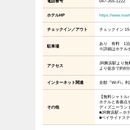
電話番号
047-355-1222
ホテルHP
https://www.maih
チェックイン／アウト
チェックイン 15
あり 有料 1泊3
駐車場
※詳細はホテル
JR舞浜駅より
アクセス
より徒歩で約8分
インターネット関連
全館『Wi-Fi
【無料シャトル
ホテルと各拠点
その他
ディズニーラン
■JR舞浜駅⇔ホ
■ベイサイドステ