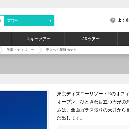
よく
地
東京発
スキーツアー
JRツアー
千葉・ディズニー
東京ベイ舞浜ホテル
東京ディズニーリゾート®のオフィ
オープン。ひときわ目立つ円形の外
ムは、全面ガラス張りの天井から
演出します。