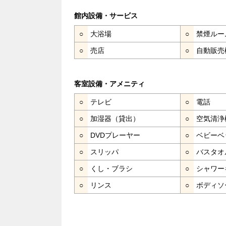
館内設備・サービス
○
大浴場
○
禁煙ルー
○
売店
○
自動販売
客室設備・アメニティ
○
テレビ
○
電話
○
加湿器（貸出）
○
空気清浄
○
DVDプレーヤー
○
ベビーベ
○
スリッパ
○
バスタオ
○
くし・ブラシ
○
シャワー
○
リンス
○
ボディソ