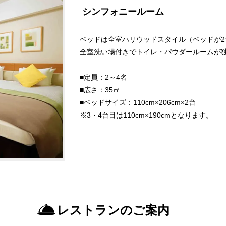
シンフォニールーム
ベッドは全室ハリウッドスタイル（ベッドが
全室洗い場付きでトイレ・パウダールームが
■定員：2～4名
■広さ：35㎡
■ベッドサイズ：110cm×206cm×2台
※3・4台目は110cm×190cmとなります。
レストランのご案内