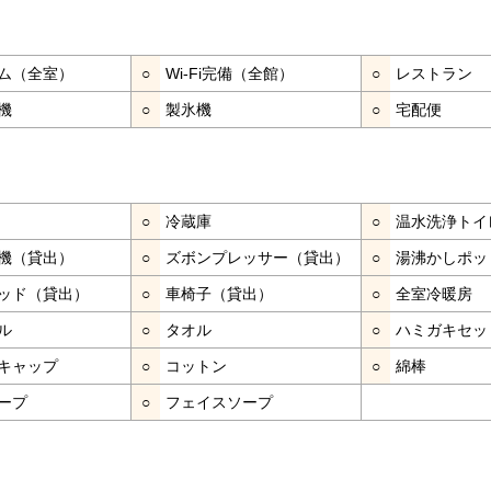
ム（全室）
○
Wi-Fi完備（全館）
○
レストラン
機
○
製氷機
○
宅配便
○
冷蔵庫
○
温水洗浄トイ
機（貸出）
○
ズボンプレッサー（貸出）
○
湯沸かしポッ
ッド（貸出）
○
車椅子（貸出）
○
全室冷暖房
ル
○
タオル
○
ハミガキセッ
キャップ
○
コットン
○
綿棒
ープ
○
フェイスソープ