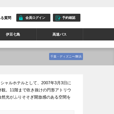
ある質問
会員ログイン
予約確認
伊豆七島
高速バス
千葉・ディズニー/舞浜
シャルホテルとして、2007年3月3日に
観。11階まで吹き抜けの円形アトリウ
自然光がふりそそぎ開放感のある空間を