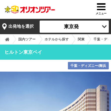
メニュー
東京発
出発地を選択
国内ツアー
ホテルから探す
関東
千葉・ディ
ヒルトン東京ベイ
千葉・ディズニー/舞浜