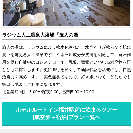
ラジウム人工温泉大浴場「旅人の湯」
旅人の湯は、ラジウムにより軟水化された、水当たりが軟らかく肌に
潤いを与える人工温泉です。ミネラル成分が皮膚を刺激して、発汗作
用を促し血液中のコレステロール、乳酸、毒素といわれる老廃物を汗
とともに排出します。更に血行を良くして新陳代謝を活発にし、自然
治癒力を高めます。 無色無臭ですので、好き嫌いなく、どなたでも
毎日心地よくご利用になれます。
【営業時間】15:00〜深夜2:00、翌朝5:00〜10:00
ホテルルートイン福井駅前に泊まるツアー
[航空券＋宿泊]プラン一覧へ