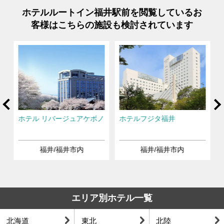
ホテルルートイン福井駅前を閲覧しているお
客様はこちらの施設も検討されています
rev
Ne
ホテル リバージュアケボノ
ホテルフジタ福井
福井/福井市内
福井/福井市内
エリア別ホテル一覧
北海道
東北
北陸