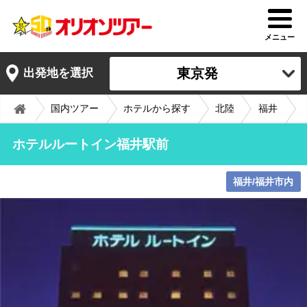
メニュー
東京発
出発地を選択
国内ツアー
ホテルから探す
北陸
福井
ホテルルートイン福井駅前
福井/福井市内