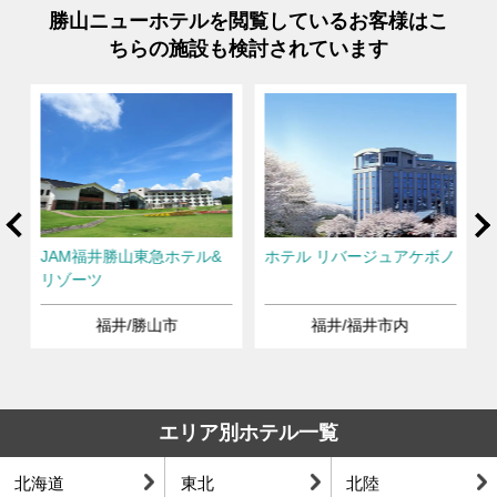
勝山ニューホテルを閲覧しているお客様はこ
ちらの施設も検討されています
rev
Ne
JAM福井勝山東急ホテル&
ホテル リバージュアケボノ
リゾーツ
福井/勝山市
福井/福井市内
エリア別ホテル一覧
北海道
東北
北陸