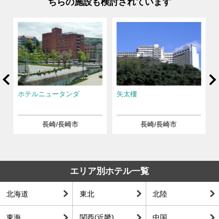
ちらの施設も検討されています
rev
Ne
ー
ホテルニュータンダ
矢太樓
長崎/長崎市
長崎/長崎市
エリア別ホテル一覧
北海道
東北
北陸
東海
関西(近畿)
中国