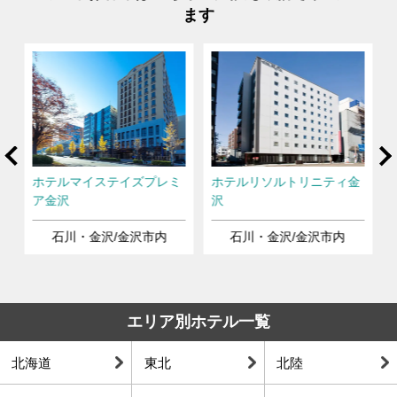
ます
rev
Ne
ル
ホテルマイステイズプレミ
ホテルリソルトリニティ金
ア金沢
沢
石川・金沢/金沢市内
石川・金沢/金沢市内
エリア別ホテル一覧
北海道
東北
北陸