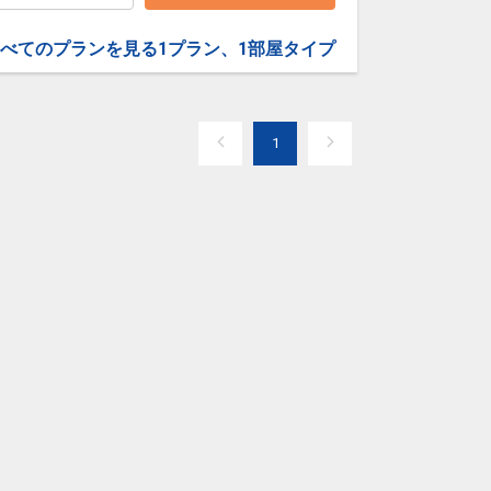
大阪(伊丹)
東京(羽田)
+7,700円
18:25
19:45
0便
べてのプランを見る
1プラン、1部屋タイプ
クラスJを利用する
― 円
大阪(伊丹)
東京(羽田)
+6,300円
19:35
20:55
4便
1
クラスJを利用する
+18,700円
大阪(伊丹)
東京(羽田)
+5,100円
20:00
21:20
8便
クラスJを利用する
+17,500円
8
大阪(関西)
東京(羽田)
+4,000円
21:00
22:25
8便
クラスJを利用する
+7,900円
2