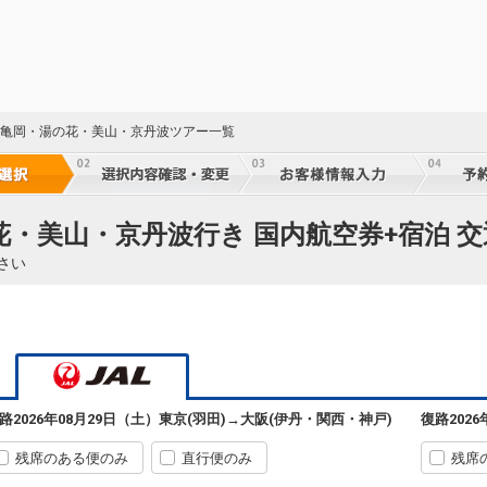
東京(羽田)
大阪(伊丹)
+4,000円
10:40
11:45
113便
クラスJを利用する
+17,800円
8
東京(羽田)
大阪(伊丹)
+4,000円
都 亀岡・湯の花・美山・京丹波ツアー一覧
11:30
12:35
115便
クラスJを利用する
+30,600円
8
東京(羽田)
大阪(伊丹)
4
+2,600円
花・美山・京丹波行き 国内航空券+宿泊 
12:30
13:35
117便
さい
クラスJを利用する
+30,600円
東京(羽田)
大阪(関西)
+1,400円
12:35
14:00
225便
クラスJを利用する
+8,200円
4
東京(羽田)
大阪(伊丹)
路
2026年08月29日（土）
東京(羽田)
→
大阪(伊丹・関西・神戸)
復路
202
6
+2,600円
13:30
14:35
119便
残席のある便のみ
直行便のみ
残席
クラスJを利用する
+7,900円
3