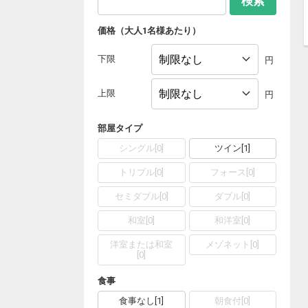
検索
価格（大人1名様あたり）
下限
円
上限
円
部屋タイプ
シングル
[
0
]
ツイン
[
1
]
トリプル
[
0
]
フォース
[
0
]
セミダブル
[
0
]
ダブル
[
0
]
和室
[
0
]
和洋室
[
0
]
洋室または和室
メゾネット
[
0
]
[
0
]
食事
食事なし
[
1
]
朝食付
[
0
]