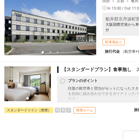
関西
京都
亀岡
12
In 15:00 / Out 11:
船井郡京丹波町曽
大阪国際空港から車
分
22
駐車場あり
旅行代金
（航空券+
12
【スタンダードプラン】食事無し 
プランのポイント
往復の航空券と宿泊がセットになったスタ
12
を自由に組み合わせできるダイナミックパ
最適！
旅行期間中の1泊だけの宿泊や延泊・飛び
フライトは、安心のJAL（またはJALグ
旅
朝
昼
夕
スタンダードツイン（禁煙）
禁煙ルーム
オプションでレンタカーや現地交通・体験
います。
12