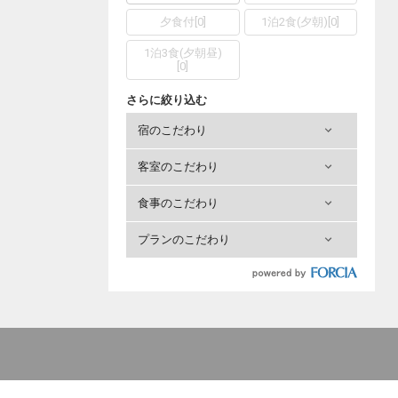
夕食付
[
0
]
1泊2食(夕朝)
[
0
]
1泊3食(夕朝昼)
[
0
]
さらに絞り込む
宿のこだわり
客室のこだわり
食事のこだわり
プランのこだわり