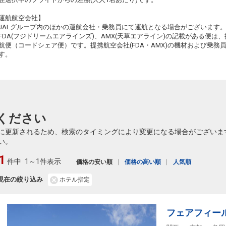
11
東京(羽田)
大阪(伊丹)
運航航空会社】
+1,100円
18:40
19:45
137便
JALグループ内のほかの運航会社・乗務員にて運航となる場合がございます
FDA(フジドリームエアラインズ)、AMX(天草エアライン)の記載がある便は、提
クラスJを利用する
+7,900円
航便（コードシェア便）です。提携航空会社(FDA・AMX)の機材および乗
す。
11
東京(羽田)
大阪(伊丹)
5
+1,100円
19:10
20:25
139便
クラスJを利用する
+7,900円
11
東京(羽田)
大阪(関西)
+200円
ください
20:40
22:00
229便
に更新されるため、検索のタイミングにより変更になる場合がございま
クラスJを利用する
+7,000円
5
い。
11
1
件中
1～1件表示
価格の安い順
価格の高い順
人気順
現在の絞り込み
ホテル指定
11
フェアフィー