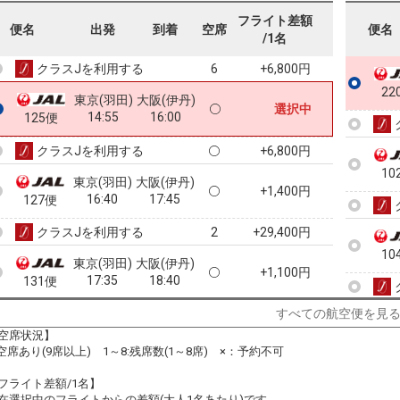
東京(羽田)
大阪(伊丹)
フライト差額
+1,400円
便名
出発
到着
空席
便名
14:30
15:35
121便
/1名
クラスJを利用する
+6,800円
6
22
東京(羽田)
大阪(伊丹)
選択中
14:55
16:00
125便
クラスJを利用する
+6,800円
10
東京(羽田)
大阪(伊丹)
+1,400円
16:40
17:45
127便
クラスJを利用する
+29,400円
2
10
東京(羽田)
大阪(伊丹)
+1,100円
17:35
18:40
131便
クラスJを利用する
+7,900円
6
すべての航空便を見
空席状況】
10
東京(羽田)
大阪(伊丹)
:空席あり(9席以上) 1～8:残席数(1～8席) ×：予約不可
+1,100円
18:00
19:05
133便
フライト差額/1名】
クラスJを利用する
+7,900円
在選択中のフライトからの差額(大人1名あたり)です。