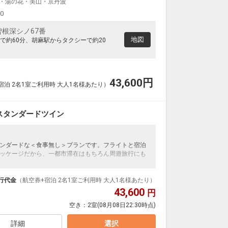
・湯の花・美山・京丹波
大阪(伊丹)
東京(羽田)
+6,300円
14:30
15:50
0便
00
根深シノ67番
クラスJを利用する
+31,500円
地図
で約60分、胡麻駅からタクシーで約20
大阪(関西)
東京(羽田)
+5,100円
14:40
16:05
4便
クラスJを利用する
― 円
43,600
円
宿泊 2名1室ご利用時 大人1名様あたり）
大阪(伊丹)
東京(羽田)
+5,100円
15:30
17:00
4便
スタンダードツイン
クラスJを利用する
+30,300円
大阪(伊丹)
東京(羽田)
ンダードな＜食事無し＞プランです。フライトと宿泊
2
+3,700円
16:20
17:50
6便
ッケージだから、一都市滞在はもちろん周遊旅行にも
クラスJを利用する
+10,500円
4
泊なども自由自在です。
ループ）確約！フライトマイル50%貯まります。
行代金
（航空券+宿泊 2名1室ご利用時 大人1名様あたり）
大阪(伊丹)
東京(羽田)
プランなどの追加（同時予約）が可能なプランもござ
43,600
円
+6,300円
16:45
18:10
8便
空き：
2室
(08月08日22:30時点)
クラスJを利用する
+11,600円
2
詳細
選択