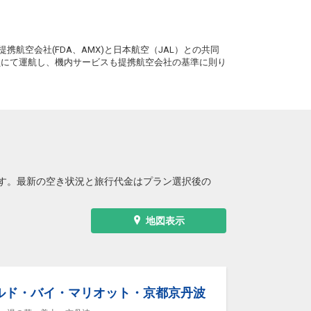
+3,500円
09:25
10:40
0便
。
クラスJを利用する
+8,800円
2
携航空会社(FDA、AMX)と日本航空（JAL）との共同
務員にて運航し、機内サービスも提携航空会社の基準に則り
大阪(伊丹)
東京(羽田)
4
+3,500円
10:20
11:35
2便
クラスJを利用する
+31,500円
大阪(伊丹)
東京(羽田)
+2,300円
11:25
12:40
4便
クラスJを利用する
+17,500円
3
す。最新の空き状況と旅行代金はプラン選択後の
大阪(伊丹)
東京(羽田)
5
+3,500円
12:25
13:40
6便
地図表示
クラスJを利用する
+18,700円
8
大阪(伊丹)
東京(羽田)
+4,900円
13:25
14:40
8便
ルド・バイ・マリオット・京都京丹波
クラスJを利用する
― 円