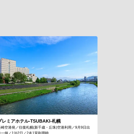
プレミアホテル-TSUBAKI-札幌
長崎空港発／往復札幌(新千歳・丘珠)空港利用／9月9日出
発一例／1泊2日／2名1室利用時