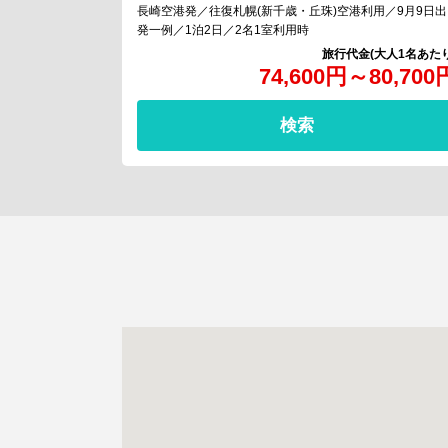
長崎空港発／往復札幌(新千歳・丘珠)空港利用／9月9日出
発一例／1泊2日／2名1室利用時
74,600
円
～
80,700
検索