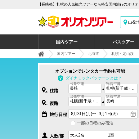
【長崎発】札幌の人気観光ツアーなら格安国内旅行のオリオン
出発
国内ツアー
バスツアー
国内ツアー
北海道
札幌・定山渓
オプションでレンタカー予約も可能
ダイナミックパッケージとは？
出発空港
到着空港
往路
出発空港
到着空港
復路
旅行日程
一部の日程のみ宿泊
人数/部