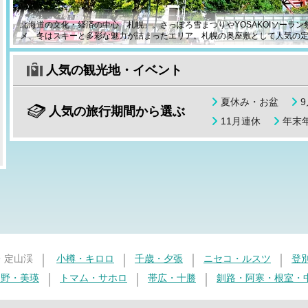
北海道の文化・経済の中心「札幌」。さっぽろ雪まつりやYOSAKOIソーラ
メ、冬はスキーと多彩な魅力が詰まったエリア。札幌の奥座敷として人気の定
人気の観光地・イベント
夏休み・お盆
人気の旅行期間から選ぶ
11月連休
年末年
・定山渓
小樽・キロロ
千歳・夕張
ニセコ・ルスツ
登
良野・美瑛
トマム・サホロ
帯広・十勝
釧路・阿寒・根室・