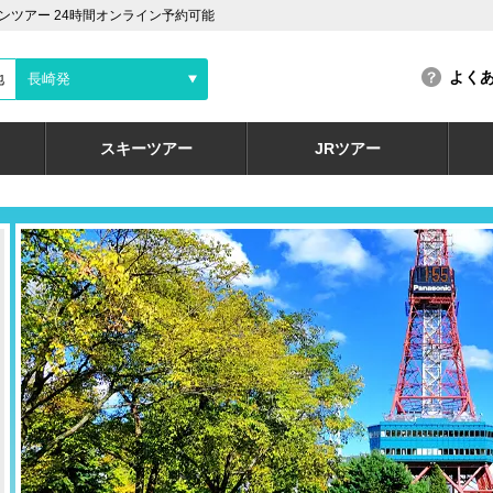
ツアー 24時間オンライン予約可能
よく
地
長崎発
スキーツアー
JRツアー