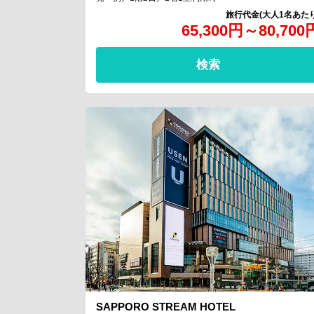
65,300
円
～
80,700
検索
SAPPORO STREAM HOTEL