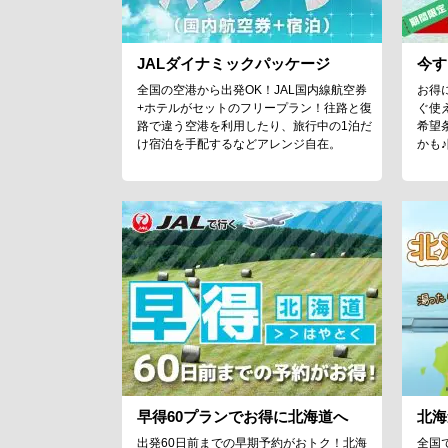
JALダイナミックパッケージ
今す
全国の空港から出発OK！JAL国内線航空券
お得
+ホテルがセットのフリープラン！往路と復
ぐ使
路で違う空港を利用したり、旅行中の1泊だ
希望
け宿泊を手配するなどアレンジ自在。
かも
早得60プランでお得に北海道へ
北海
出発60日前までの早期予約がおトク！北海
全国