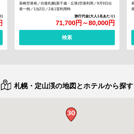
長崎空港発／往復札幌(新千歳・丘珠)空港利用／9月9日出
発一例／1泊2日／2名1室利用時
円
71,700
円
～
80,000
円
検索
札幌・定山渓の地図とホテルから探す