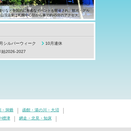
ン祭りなど全国的に有名なイベントも開催され、観光・グル
山渓温泉は札幌中心部から車で約45分のアクセス。
9月シルバーウィーク
10月連休
始2026-2027
別・洞爺
函館・湯の川・大沼
中標津
網走・北見・知床