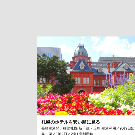
札幌のホテルを安い順に見る
長崎空港発／往復札幌(新千歳・丘珠)空港利用／9月9日出
発一例／1泊2日／2名1室利用時