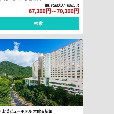
67,300
円
～
70,300
円
検索
定山渓ビューホテル 本館＆新館