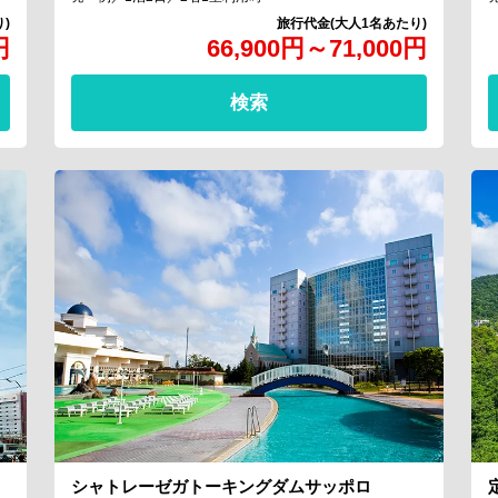
円
66,900
円
～
71,000
円
検索
シャトレーゼガトーキングダムサッポロ