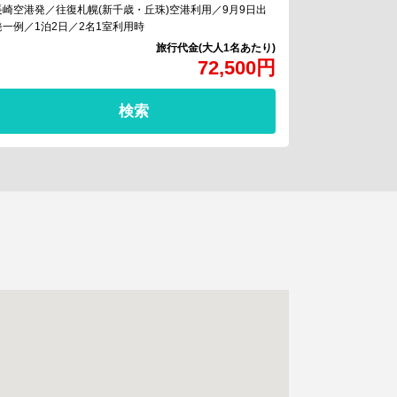
長崎空港発／往復札幌(新千歳・丘珠)空港利用／9月9日出
発一例／1泊2日／2名1室利用時
72,500
円
検索