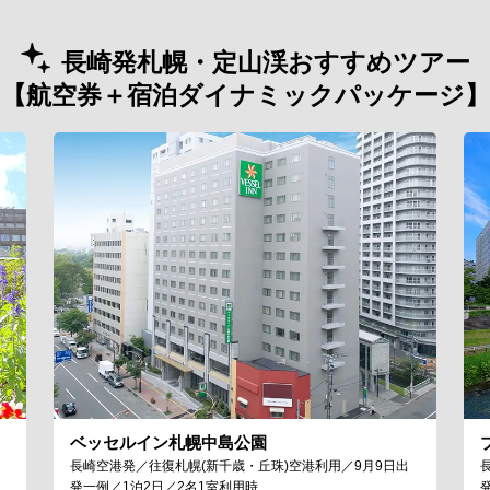
長崎発札幌・定山渓おすすめツアー
【航空券＋宿泊ダイナミックパッケージ】
ベッセルイン札幌中島公園
長崎空港発／往復札幌(新千歳・丘珠)空港利用／9月9日出
発一例／1泊2日／2名1室利用時