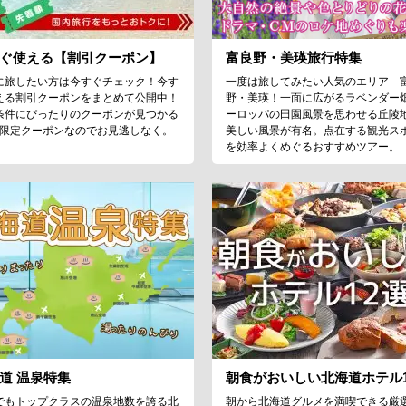
ぐ使える【割引クーポン】
富良野・美瑛旅行特集
に旅したい方は今すぐチェック！今す
一度は旅してみたい人気のエリア 
える割引クーポンをまとめて公開中！
野・美瑛！一面に広がるラベンダー
条件にぴったりのクーポンが見つかる
ーロッパの田園風景を思わせる丘陵
♪限定クーポンなのでお見逃しなく。
美しい風景が有名。点在する観光ス
を効率よくめぐるおすすめツアー。
道 温泉特集
朝食がおいしい北海道ホテル1
でもトップクラスの温泉地数を誇る北
朝から北海道グルメを満喫できる厳選