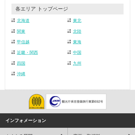
各エリア トップページ
北海道
東北
関東
北陸
甲信越
東海
近畿・関西
中国
四国
九州
沖縄
インフォメーション