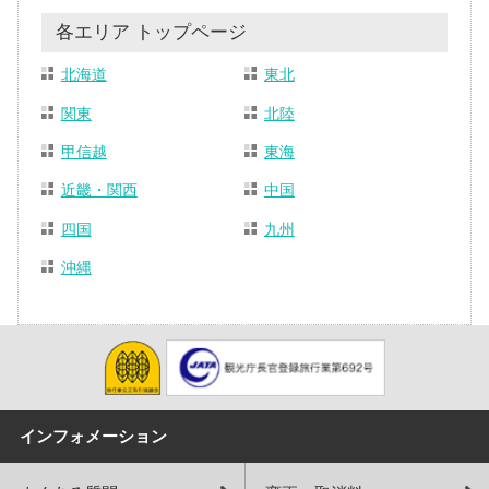
各エリア トップページ
北海道
東北
関東
北陸
甲信越
東海
近畿・関西
中国
四国
九州
沖縄
インフォメーション