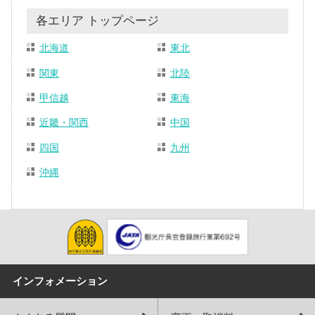
各エリア トップページ
北海道
東北
関東
北陸
甲信越
東海
近畿・関西
中国
四国
九州
沖縄
インフォメーション