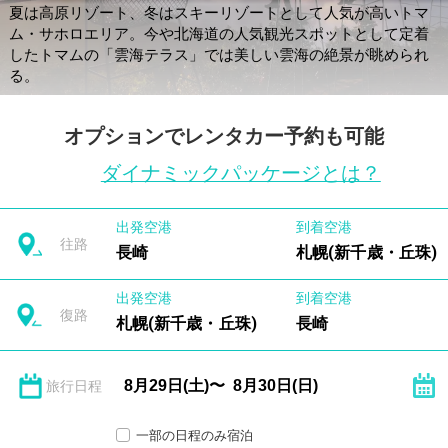
夏は高原リゾート、冬はスキーリゾートとして人気が高いトマ
ム・サホロエリア。今や北海道の人気観光スポットとして定着
したトマムの「雲海テラス」では美しい雲海の絶景が眺められ
る。
オプションでレンタカー予約も可能
ダイナミックパッケージとは？
出発空港
到着空港
往路
長崎
札幌(新千歳・丘珠)
出発空港
到着空港
復路
札幌(新千歳・丘珠)
長崎
旅行日程
一部の日程のみ宿泊