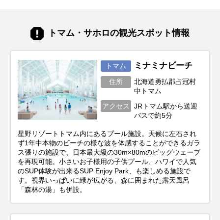
と、そして旬の味覚もがらりと変わりま
す。あなたの「北海道でこんな旅がした
い！」という想いを叶えるためには、ベス
トマム・サホロの観光スポット情報
トシーズン選びがとても重要。この記事で
は、あなたの目的にぴったりな旅行時期か
ら、春夏秋冬それぞれの魅力、お得に旅す
るコツまで、北海道旅行を120%楽しむた
ミナミナビーチ
トマム
めの情報をお届けします！
住所
北海道勇払郡占冠村
中トマム
アクセス
JRトマム駅から送迎
バスで約5分
星野リゾートトマム内にあるプール施設。天候に左右され
ず1年中本物のビーチの様な波を体感することができるガラ
ス張りの施設で、日本最大級の30m×80mのビッグウェーブ
を再現可能。小さいお子様用の子供プール、ハワイで人気
のSUP体験が出来るSUP Enjoy Park、も楽しめる施設で
す。視界いっぱいに緑が広がる、森に囲まれた露天風呂
「森林の湯」も併設。