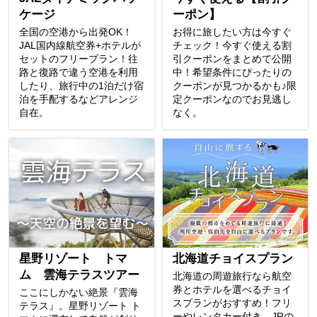
ケージ
ーポン】
全国の空港から出発OK！
お得に旅したい方は今すぐ
JAL国内線航空券+ホテルが
チェック！今すぐ使える割
セットのフリープラン！往
引クーポンをまとめて公開
路と復路で違う空港を利用
中！希望条件にぴったりの
したり、旅行中の1泊だけ宿
クーポンが見つかるかも♪限
泊を手配するなどアレンジ
定クーポンなのでお見逃し
自在。
なく。
星野リゾート トマ
北海道チョイスプラン
ム 雲海テラスツアー
北海道の周遊旅行なら航空
券とホテルを選べるチョイ
ここにしかない絶景『雲海
スプランがおすすめ！フリ
テラス』。星野リゾート ト
ーやレンタカー付き、JRの