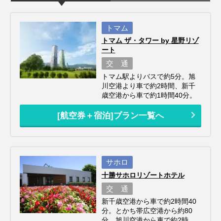
トマム
トマム ザ・タワー by 星野リゾ
ート
交 通
トマム駅よりバスで約5分。旭
川空港より車で約2時間、新千
歳空港から車で約1時間40分。
[航空券＋宿泊]プラン一覧へ
サホロ
十勝サホロリゾートホテル
交 通
新千歳空港から車で約2時間40
分。とかち帯広空港から約80
分。旭川空港から車で約2時