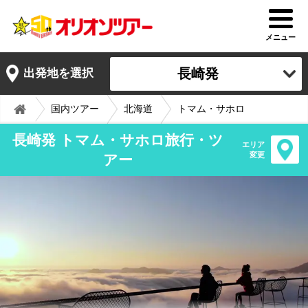
メニュー
長崎発
出発地を選択
国内ツアー
北海道
トマム・サホロ
長崎発 トマム・サホロ旅行・ツ
エリア
変更
アー