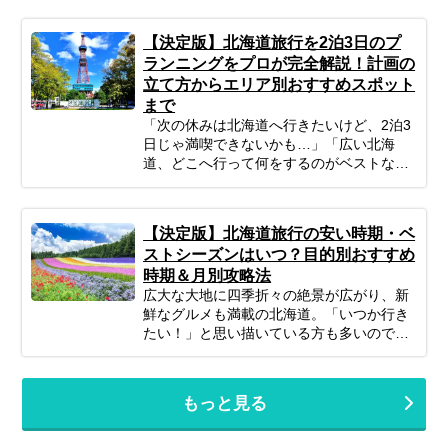
ど、何かと不安がつきものですよね。ご安
心ください！ポイントを押さえてしっかり
【決定版】北海道旅行を2泊3日のプ
計画すれば、子連れ北海道旅行は最高の体
ランニングをプロが完全解説！計画の
験になります。 この記事では、子連れファ
立て方からエリア別おすすめスポット
ミリーが北海道旅行を思いっきり楽しむた
まで
めの、計画の立て方の基本から、子供が絶
対喜ぶおすすめスポット＆アクティビテ
「次の休みは北海道へ行きたいけど、2泊3
ィ、ホテル選びの秘訣、そしてあると便利
日じゃ満喫できないかも…」「広い北海
な持ち物や注意点まで、パパママ目線で徹
道、どこへ行って何をするのがベストな
底解説！この記事を読んで、子連れ旅行の
の？」そんな風に悩んでいませんか？短い
不安を解消し、家族みんなの笑顔があふれ
休みでも、事前の計画次第で北海道の雄大
る北海道旅行を実現しましょう♪
な自然、美味しいグルメ、心癒される景色
【決定版】北海道旅行の安い時期・ベ
をたっぷり楽しむことは可能です！この記
ストシーズンはいつ？目的別おすすめ
事では、忙しいあなたのために、2泊3日の
時期＆月別攻略法
北海道旅行を最大限に楽しむための計画の
広大な大地に四季折々の絶景が広がり、新
立て方から、エリア別の魅力、旅を充実さ
鮮なグルメも満載の北海道。「いつか行き
せるための秘訣まで、ぎゅっと凝縮してお
たい！」と思い描いている方も多いのでは
届けします。あなただけの特別な北海道旅
ないでしょうか。でも、いざ計画するとな
行を実現するためのヒントを見つけて、最
ると「北海道旅行って、どの時期が一番楽
高の思い出を作りに出かけましょう！
しめるの？」「自分のやりたいことに合う
もっと見る
シーズンはいつ？」と迷ってしまいますよ
ね。北海道は訪れる季節によって、気候は
もちろん、見られる景色や体験できるこ