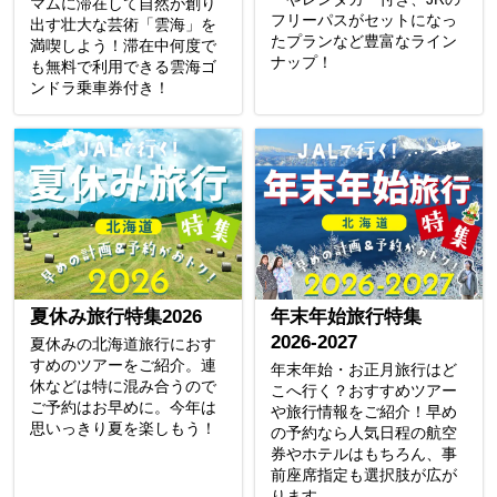
マムに滞在して自然が創り
フリーパスがセットになっ
出す壮大な芸術「雲海」を
たプランなど豊富なライン
満喫しよう！滞在中何度で
ナップ！
も無料で利用できる雲海ゴ
ンドラ乗車券付き！
夏休み旅行特集2026
年末年始旅行特集
2026-2027
夏休みの北海道旅行におす
すめのツアーをご紹介。連
年末年始・お正月旅行はど
休などは特に混み合うので
こへ行く？おすすめツアー
ご予約はお早めに。今年は
や旅行情報をご紹介！早め
思いっきり夏を楽しもう！
の予約なら人気日程の航空
券やホテルはもちろん、事
前座席指定も選択肢が広が
ります。