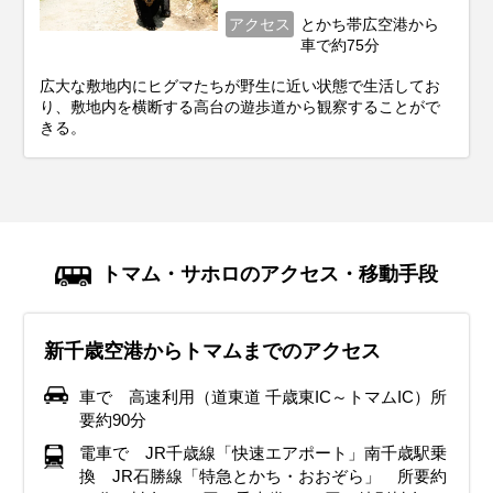
アクセス
とかち帯広空港から
車で約75分
広大な敷地内にヒグマたちが野生に近い状態で生活してお
り、敷地内を横断する高台の遊歩道から観察することがで
きる。
トマム・サホロのアクセス・移動手段
新千歳空港からトマムまでのアクセス
車で 高速利用（道東道 千歳東IC～トマムIC）所
要約90分
電車で JR千歳線「快速エアポート」南千歳駅乗
換 JR石勝線「特急とかち・おおぞら」 所要約