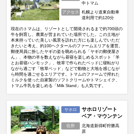
中トマム
アクセス
札幌より道東自動車
道利用で約120分
現在のトマムは、リゾートとして開発されるまで約700頭の
牛を飼育し、農業が営まれていた場所でした。この土地が
本来持っていた美しい風景を訪れた方にも楽しんでいただ
きたいと考え、約100ヘクタールのファームエリアを運営。
郵便局員に扮したヤギの姿を眺められる「ヤギの郵便屋さ
ん」、本物の羊を数えながら昼寝を楽しめるスポット「羊
とお昼寝ハンモック」、牧草で作られたベッドに寝転がり
ながら過ごす「牧草ベッド」などで動物と大地を感じなが
ら時間を過ごせるエリアです。トマムのファームで搾れた
ミルクを使った自家製のソフトクリームやトマシェイク、
トマム牛乳を楽しめる「Milk Stand」も人気です。
サホロリゾート
サホロ
ベア・マウンテン
住所
北海道新得町狩勝高
原