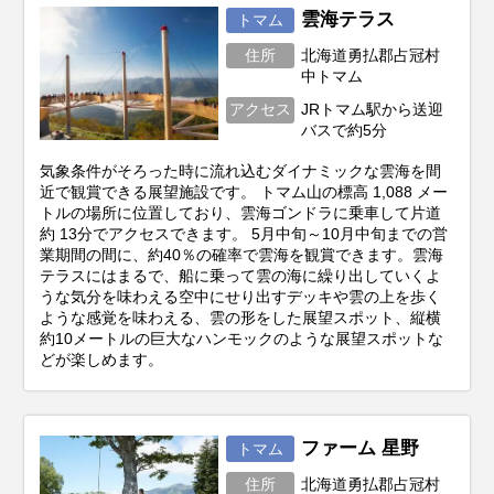
雲海テラス
トマム
住所
北海道勇払郡占冠村
中トマム
アクセス
JRトマム駅から送迎
バスで約5分
気象条件がそろった時に流れ込むダイナミックな雲海を間
近で観賞できる展望施設です。 トマム山の標高 1,088 メー
トルの場所に位置しており、雲海ゴンドラに乗車して片道
約 13分でアクセスできます。 5月中旬～10月中旬までの営
業期間の間に、約40％の確率で雲海を観賞できます。雲海
テラスにはまるで、船に乗って雲の海に繰り出していくよ
うな気分を味わえる空中にせり出すデッキや雲の上を歩く
ような感覚を味わえる、雲の形をした展望スポット、縦横
約10メートルの巨大なハンモックのような展望スポットな
どが楽しめます。
ファーム 星野
トマム
住所
北海道勇払郡占冠村