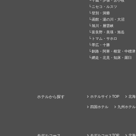
千歳・夕張・苫小牧
ニセコ・ルスツ
登別・洞爺
函館・湯の川・大沼
旭川・層雲峡
富良野・美瑛・旭岳
トマム・サホロ
帯広・十勝
釧路・阿寒・根室・中標津
網走・北見・知床・羅臼
ホテルから探す
ホテルサイトTOP
北海
四国ホテル
九州ホテル
モデルコース
モデルコースTOP
北海