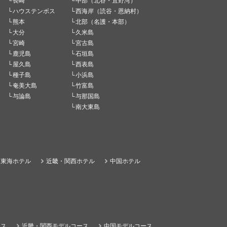
長崎
中部（北谷・宜野湾）
ハウステンボス
西海岸（読谷・恩納村）
熊本
北部（名護・本部）
大分
久米島
宮崎
宮古島
鹿児島
石垣島
屋久島
西表島
種子島
小浜島
奄美大島
竹富島
与論島
与那国島
南大東島
東海ホテル
近畿・関西ホテル
中国ホテル
ース
近畿・関西モデルコース
中国モデルコース