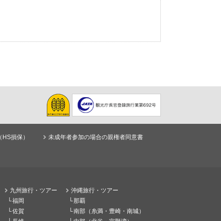
（HS損保）
未成年者参加の場合の親権者同意書
九州旅行・ツアー
沖縄旅行・ツアー
福岡
那覇
佐賀
南部（糸満・豊崎・南城）