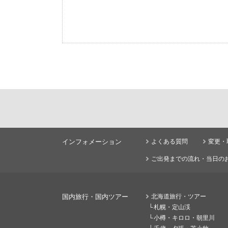
インフォメーション
よくある質問
変更・
ご出発までの流れ・当日の
国内旅行・国内ツアー
北海道旅行・ツアー
札幌・定山渓
小樽・キロロ・朝里川