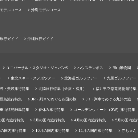
モデルコース
沖縄モデルコース
旅行ガイド
沖縄旅行ガイド
ユニバーサル・スタジオ・ジャパン®
ハウステンボス
旭山動物園
ー
東北スキー・スノボツアー
北海道ゴルフツアー
九州ゴルフツアー
野・美瑛旅行特集
北陸旅行特集（金沢・福井）
福井県立恐竜博物館特集
豆島旅行特集
JR・列車でめぐる四国の旅
JR・列車でめぐる九州の旅
重山諸島離島特集
春休み旅行特集
ゴールデンウィーク（GW）旅行特集
の国内旅行特集
3月の国内旅行特集
4月の国内旅行特集
5月の国内旅
月の国内旅行特集
10月の国内旅行特集
11月の国内旅行特集
赤ちゃん