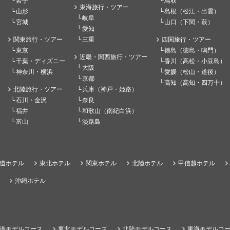
岩手
鳥取
東海旅行・ツアー
山形
島根（松江・出雲）
岐阜
宮城
山口（下関・萩）
愛知
関東旅行・ツアー
三重
四国旅行・ツアー
東京
徳島（徳島・鳴門）
近畿・関西旅行・ツアー
千葉・ディズニー
香川（高松・小豆島）
大阪
神奈川・横浜
愛媛（松山・道後）
京都
高知（高知・四万十）
北陸旅行・ツアー
兵庫（神戸・姫路）
石川・金沢
奈良
福井
和歌山（南紀白浜）
富山
淡路島
道ホテル
東北ホテル
関東ホテル
北陸ホテル
甲信越ホテル
沖縄ホテル
道モデルコース
東北モデルコース
北陸モデルコース
東海モデルコ