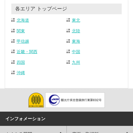
各エリア トップページ
北海道
東北
関東
北陸
甲信越
東海
近畿・関西
中国
四国
九州
沖縄
インフォメーション