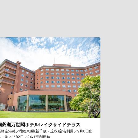
洞爺湖万世閣ホテルレイクサイドテラス
長崎空港発／往復札幌(新千歳・丘珠)空港利用／9月6日出
発一例／1泊2日／2名1室利用時