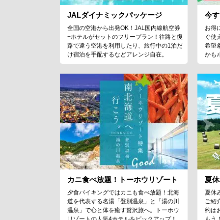
JALダイナミックパッケージ
今す
全国の空港から出発OK！JAL国内線航空券
お得
+ホテルがセットのフリープラン！往路と復
ぐ使
路で違う空港を利用したり、旅行中の1泊だ
希望
け宿泊を手配するなどアレンジ自在。
かも
カニ食べ放題！トーホウリゾート
夏休
夕食バイキングではカニも食べ放題！北海
夏休
道を代表する名湯「登別温泉」と「湯の川
ご紹
温泉」で心と体を癒す贅沢旅へ。トーホウ
約は
リゾートの人気4ホテルをピックアップ！
もう