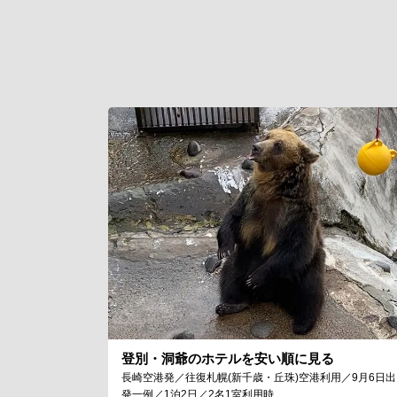
登別・洞爺のホテルを安い順に見る
長崎空港発／往復札幌(新千歳・丘珠)空港利用／9月6日出
発一例／1泊2日／2名1室利用時