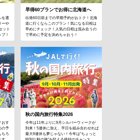
早得60プランでお得に北海道へ
ルを選
出発60日前までの早期予約がおトク！北海
リーや
道に行くならこのプラン！気になる日程は
セット
早めにチェック！人気の日程は混み合うの
ップ！
で早めに予定を決めちゃおう！
秋の国内旅行特集2026
？おす
今年は11年ぶりに9月シルバーウィークが
めの予
到来！5連休に加え、平日を組み合わせれば
もちろ
最大9連休も夢じゃない！今年は“ちょっと
ます。
特別な秋の旅”を叶える絶好のチャンス。