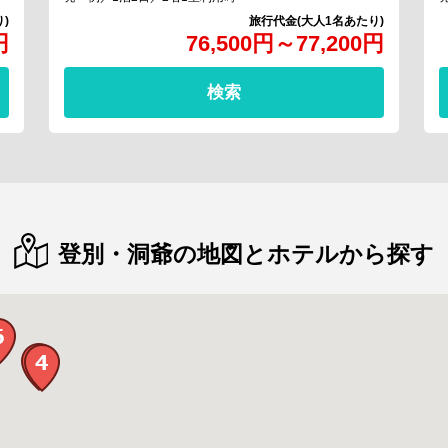
円
76,500
円
～
77,200
円
検索
登別・洞爺の地図とホテルから探す