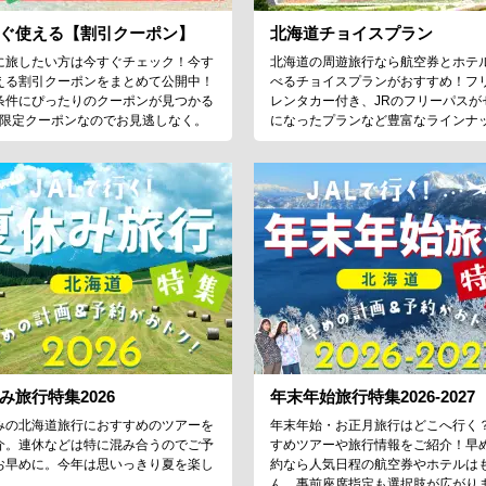
ぐ使える【割引クーポン】
北海道チョイスプラン
に旅したい方は今すぐチェック！今す
北海道の周遊旅行なら航空券とホテ
える割引クーポンをまとめて公開中！
べるチョイスプランがおすすめ！フ
条件にぴったりのクーポンが見つかる
レンタカー付き、JRのフリーパスが
♪限定クーポンなのでお見逃しなく。
になったプランなど豊富なラインナ
み旅行特集2026
年末年始旅行特集2026-2027
みの北海道旅行におすすめのツアーを
年末年始・お正月旅行はどこへ行く
介。連休などは特に混み合うのでご予
すめツアーや旅行情報をご紹介！早
お早めに。今年は思いっきり夏を楽し
約なら人気日程の航空券やホテルは
！
ん、事前座席指定も選択肢が広がり