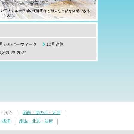
谷や巨大カルデラ湖の洞爺湖など雄大な自然を体感できる
」も人気。
9月シルバーウィーク
10月連休
始2026-2027
・洞爺
函館・湯の川・大沼
中標津
網走・北見・知床