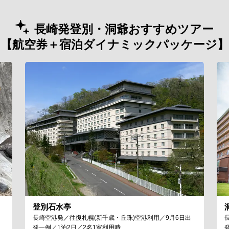
長崎発登別・洞爺おすすめツアー
【航空券＋宿泊ダイナミックパッケージ】
登別石水亭
長崎空港発／往復札幌(新千歳・丘珠)空港利用／9月6日出
発一例／1泊2日／2名1室利用時