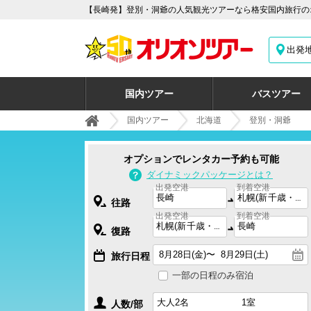
【長崎発】登別・洞爺の人気観光ツアーなら格安国内旅行のオ
出発
国内ツアー
バスツアー
国内ツアー
北海道
登別・洞爺
オプションでレンタカー予約も可能
ダイナミックパッケージとは？
出発空港
到着空港
往路
出発空港
到着空港
復路
旅行日程
一部の日程のみ宿泊
人数/部