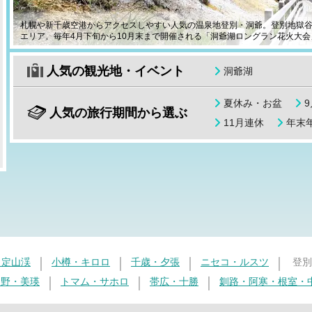
札幌や新千歳空港からアクセスしやすい人気の温泉地登別・洞爺。登別地獄
エリア。毎年4月下旬から10月末まで開催される「洞爺湖ロングラン花火大会
人気の観光地・イベント
洞爺湖
夏休み・お盆
人気の旅行期間から選ぶ
11月連休
年末年
・定山渓
小樽・キロロ
千歳・夕張
ニセコ・ルスツ
登別
良野・美瑛
トマム・サホロ
帯広・十勝
釧路・阿寒・根室・