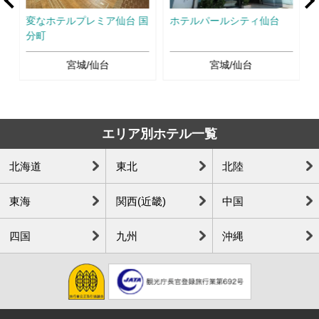
Ne
変なホテルプレミア仙台 国
ホテルパールシティ仙台
分町
宮城/仙台
宮城/仙台
エリア別ホテル一覧
北海道
東北
北陸
東海
関西(近畿)
中国
四国
九州
沖縄