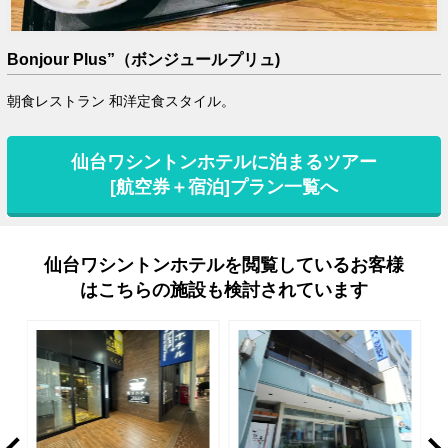
Bonjour Plus”（ボンジュールプリュ)
朝食レストラン 和洋定食スタイル。
仙台ワシントンホテルに泊まるツアー
[航空券＋宿泊]プラン一覧へ
仙台ワシントンホテルを閲覧しているお客様
はこちらの施設も検討されています
rev