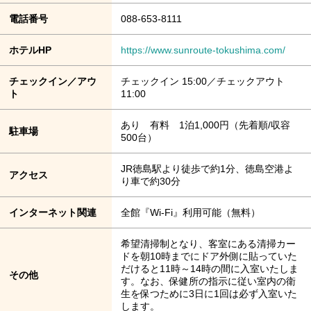
電話番号
088-653-8111
ホテルHP
https://www.sunroute-tokushima.com/
チェックイン／アウ
チェックイン 15:00／チェックアウト
ト
11:00
あり 有料 1泊1,000円（先着順/収容
駐車場
500台）
JR徳島駅より徒歩で約1分、徳島空港よ
アクセス
り車で約30分
インターネット関連
全館『Wi-Fi』利用可能（無料）
希望清掃制となり、客室にある清掃カー
ドを朝10時までにドア外側に貼っていた
だけると11時～14時の間に入室いたしま
その他
す。なお、保健所の指示に従い室内の衛
生を保つために3日に1回は必ず入室いた
します。