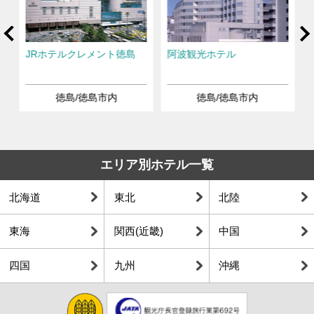
rev
Ne
JRホテルクレメント徳島
阿波観光ホテル
徳島/徳島市内
徳島/徳島市内
エリア別ホテル一覧
北海道
東北
北陸
東海
関西(近畿)
中国
四国
九州
沖縄