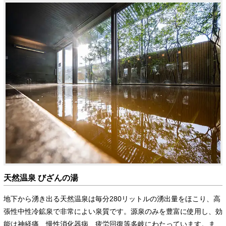
天然温泉 びざんの湯
地下から湧き出る天然温泉は毎分280リットルの湧出量をほこり、高
張性中性冷鉱泉で非常によい泉質です。源泉のみを豊富に使用し、効
能は神経痛、慢性消化器病、疲労回復等多岐にわたっています。ま