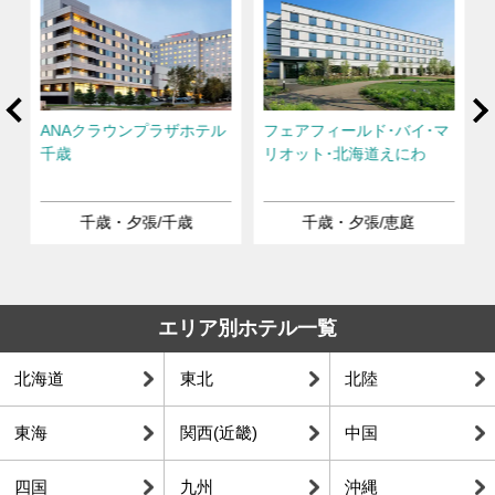
rev
Ne
ANAクラウンプラザホテル
フェアフィールド･バイ･マ
千歳
リオット･北海道えにわ
千歳・夕張/千歳
千歳・夕張/恵庭
エリア別ホテル一覧
北海道
東北
北陸
東海
関西(近畿)
中国
四国
九州
沖縄