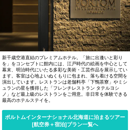
新千歳空港直結のプレミアムホテル。「旅に出逢いと彩り
を」をコンセプトに館内には、江戸時代の絵画を中心として
幕末、明治時代にいたる多彩な美術・工芸作品を展示してい
ます。客室は心地よいぬくもりに包まれ、落ち着ける空間を
演出しています。レストランは老舗料亭「下鴨茶寮」やミシ
ュランの星を獲得した「フレンチレストラン タテルヨシ
ノ」など最上級のレストランをご用意。非日常を体験できる
最高のホテルステイを。
ポルトムインターナショナル北海道に泊まるツアー
[航空券＋宿泊]プラン一覧へ