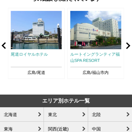
rev
Ne
尾道ロイヤルホテル
ルートイングランティア福
山SPA RESORT
広島/尾道
広島/福山市内
エリア別ホテル一覧
北海道
東北
北陸
東海
関西(近畿)
中国