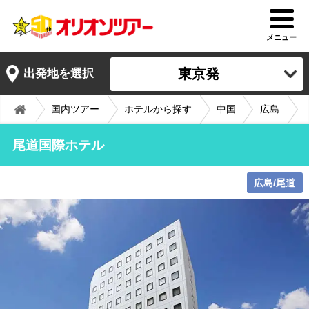
メニュー
東京発
出発地を選択
国内ツアー
ホテルから探す
中国
広島
尾道国際ホテル
広島/尾道