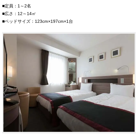
■定員：1～2名
■広さ：12～14㎡
■ベッドサイズ：123cm×197cm×1台