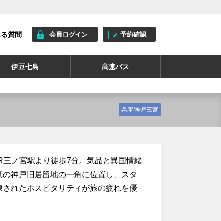
ある質問
会員ログイン
予約確認
伊豆七島
高速バス
兵庫/神戸三宮
JR三ノ宮駅より徒歩7分。気品と異国情緒
気の神戸旧居留地の一角に位置し、スタ
練されたホスピタリティが旅の疲れを優