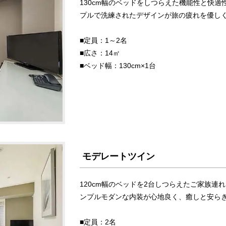
130cm幅のベッドをしつらえた機能性と快
プルで洗練されたデザインが旅の疲れを優し
■定員：1～2名
■広さ：14㎡
■ベッド幅：130cm×1台
モデレートツイン
120cm幅のベッドを2台しつらえたご家族
ンプルモダンな内装が心地良く、癒しと安ら
■定員：2名