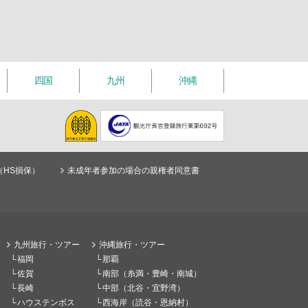
四国
九州
沖縄
（HS損保）
未成年者参加の場合の親権者同意書
九州旅行・ツアー
沖縄旅行・ツアー
福岡
那覇
佐賀
南部（糸満・豊崎・南城）
長崎
中部（北谷・宜野湾）
ハウステンボス
西海岸（読谷・恩納村）