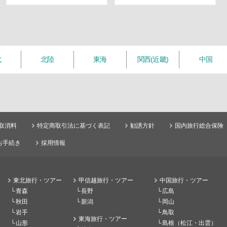
北
北陸
東海
関西(近畿)
中国
取消料
特定商取引法に基づく表記
勧誘方針
国内旅行総合保険
お手続き
採用情報
東北旅行・ツアー
甲信越旅行・ツアー
中国旅行・ツアー
青森
長野
広島
秋田
新潟
岡山
岩手
鳥取
東海旅行・ツアー
山形
島根（松江・出雲）