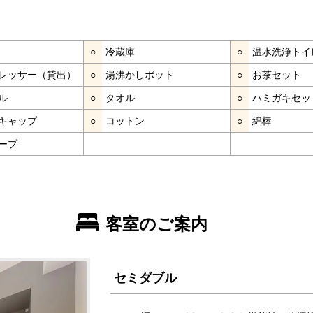
○
冷蔵庫
○
温水洗浄トイ
レッサー（貸出）
○
湯沸かしポット
○
お茶セット
ル
○
タオル
○
ハミガキセッ
キャップ
○
コットン
○
綿棒
ープ
客室のご案内
セミダブル