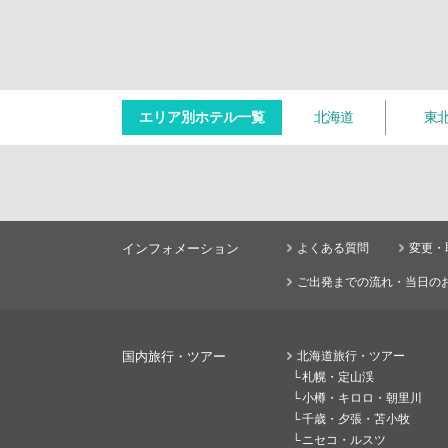
エリア別ホテル一覧
北海道
東
インフォメーション
よくある質問
変更・
ご出発までの流れ・当日の
国内旅行・ツアー
北海道旅行・ツアー
札幌・定山渓
小樽・キロロ・朝里川
千歳・夕張・苫小牧
ニセコ・ルスツ