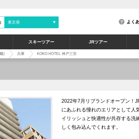
よく
地
東京発
スキーツアー
JRツアー
畿)
兵庫
KOKO HOTEL 神戸三宮
2022年7月リブランドオープン！
にあふれる憧れのエリアとして人
イリッシュと快適性が共存する洗
しく包み込んでくれます。