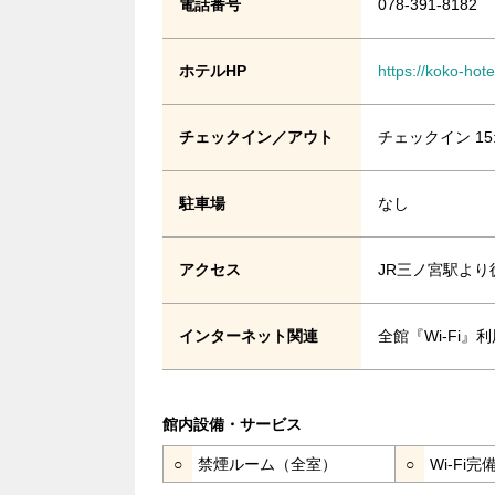
電話番号
078-391-8182
ホテルHP
https://koko-ho
チェックイン／アウト
チェックイン 15
駐車場
なし
アクセス
JR三ノ宮駅より
インターネット関連
全館『Wi-Fi
館内設備・サービス
○
禁煙ルーム（全室）
○
Wi-Fi