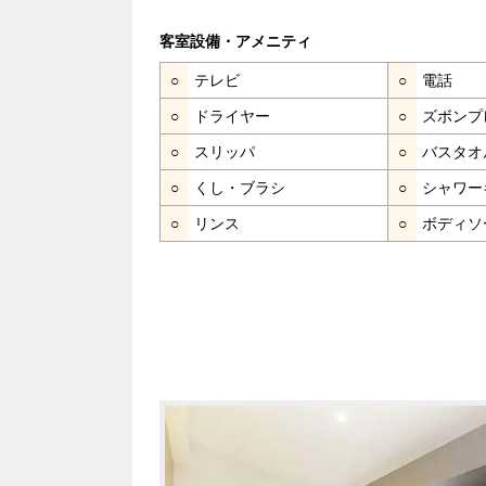
客室設備・アメニティ
○
テレビ
○
電話
○
ドライヤー
○
ズボンプ
○
スリッパ
○
バスタオ
○
くし・ブラシ
○
シャワー
○
リンス
○
ボディソ