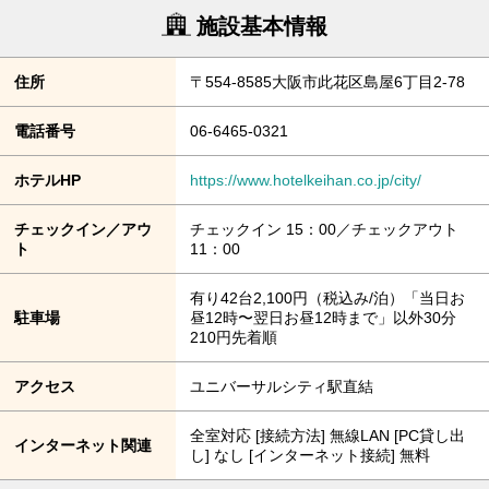
施設基本情報
住所
〒554-8585大阪市此花区島屋6丁目2-78
電話番号
06-6465-0321
ホテルHP
https://www.hotelkeihan.co.jp/city/
チェックイン／アウ
チェックイン 15：00／チェックアウト
ト
11：00
有り42台2,100円（税込み/泊）「当日お
駐車場
昼12時〜翌日お昼12時まで」以外30分
210円先着順
アクセス
ユニバーサルシティ駅直結
全室対応 [接続方法] 無線LAN [PC貸し出
インターネット関連
し] なし [インターネット接続] 無料