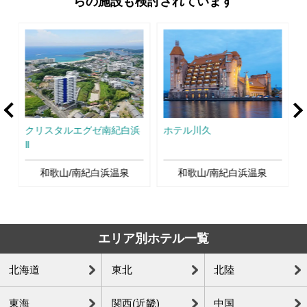
らの施設も検討されています
rev
Ne
クリスタルエグゼ南紀白浜
ホテル川久
Ⅱ
Ⅱ
和歌山/南紀白浜温泉
和歌山/南紀白浜温泉
エリア別ホテル一覧
北海道
東北
北陸
東海
関西(近畿)
中国