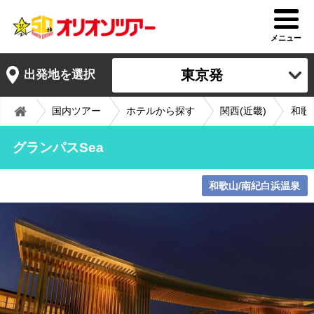
メニュー
東京発
出発地を選択
国内ツアー
ホテルから探す
関西(近畿)
和歌
グランパスSea
和歌山/南紀白浜温泉