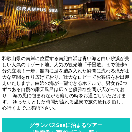
和歌山県の南岸に位置する南紀白浜は青い海と白い砂浜が美
しい人気のリゾート地。人気の観光地「千畳敷」まで徒歩5
分の立地！一歩、館内に足を踏み入れた瞬間に流れる滝が壮
大な空間を作り広げており、壮大なロビーでお客様をお出迎
えいたします。白浜の海が一望できるホテルで、男女各3つ
ずつある自慢の露天風呂は広々と優雅な空間が広がってお
り、 海の風に包まれながら癒しの時をお過ごしいただけま
す。 ゆったりとした時間が流れる温泉で旅の疲れを癒し、
心行くまでご堪能下さい。
グランパスSeaに泊まるツアー