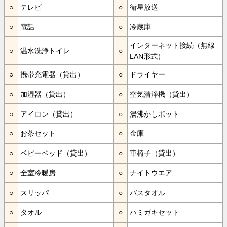
テレビ
衛星放送
電話
冷蔵庫
インターネット接続（無線
温水洗浄トイレ
LAN形式）
携帯充電器（貸出）
ドライヤー
加湿器（貸出）
空気清浄機（貸出）
アイロン（貸出）
湯沸かしポット
お茶セット
金庫
ベビーベッド（貸出）
車椅子（貸出）
全室冷暖房
ナイトウエア
スリッパ
バスタオル
タオル
ハミガキセット