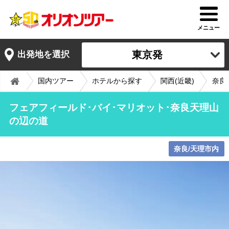
メニュー
東京発
出発地を選択
国内ツアー
ホテルから探す
関西(近畿)
奈良
フェアフィールド･バイ･マリオット･奈良天理山
の辺の道
奈良/天理市内