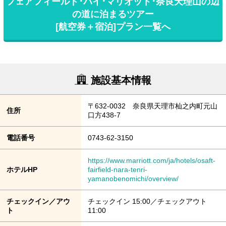
フェアフィールド･バイ･マリオット･奈良天理山の辺
の道に泊まるツアー
[航空券＋宿泊]プラン一覧へ
施設基本情報
〒632-0032 奈良県天理市杣之内町元山
住所
口方438-7
電話番号
0743-62-3150
https://www.marriott.com/ja/hotels/osaft-
ホテルHP
fairfield-nara-tenri-
yamanobenomichi/overview/
チェックイン／アウ
チェックイン 15:00／チェックアウト
ト
11:00