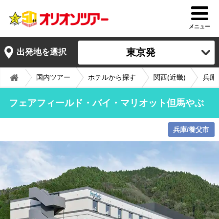
メニュー
東京発
出発地を選択
国内ツアー
ホテルから探す
関西(近畿)
兵庫
フェアフィールド・バイ・マリオット但馬やぶ
兵庫/養父市