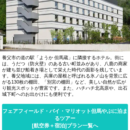
養父市の道の駅「ようか 但馬蔵」に隣接するホテル。街に
は、うだつ（防火壁）のある古い町並みがあり、八鹿の商家
が建ち並び船着き場として栄えた時代の面影を残していま
す。養父地域には、兵庫の屋根と呼ばれる氷ノ山を背景に広
がる130枚の棚田、「別宮の棚田」など、美しい自然が広が
り観光スポットが豊富です。また、ハチハチ北高原や、出石
城下町へのお出かけにも便利です。
フェアフィールド・バイ・マリオット但馬やぶに泊ま
るツアー
[航空券＋宿泊]プラン一覧へ