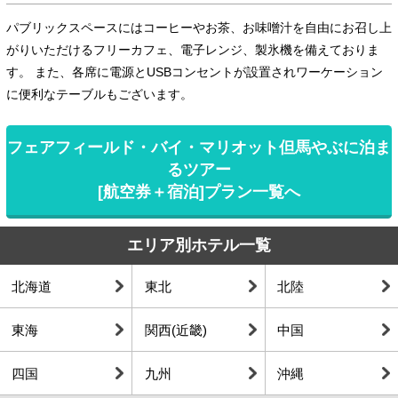
パブリックスペースにはコーヒーやお茶、お味噌汁を自由にお召し上
がりいただけるフリーカフェ、電子レンジ、製氷機を備えておりま
す。 また、各席に電源とUSBコンセントが設置されワーケーション
に便利なテーブルもございます。
フェアフィールド・バイ・マリオット但馬やぶに泊ま
るツアー
[航空券＋宿泊]プラン一覧へ
エリア別ホテル一覧
北海道
東北
北陸
東海
関西(近畿)
中国
四国
九州
沖縄