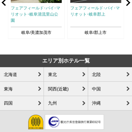
Ne
フェアフィールド･バイ･マ
フェアフィールド･バイ･マ
リオット･岐阜清流里山公
リオット･岐阜郡上
園
岐阜/美濃加茂市
岐阜/郡上市
エリア別ホテル一覧
北海道
東北
北陸
東海
関西(近畿)
中国
四国
九州
沖縄