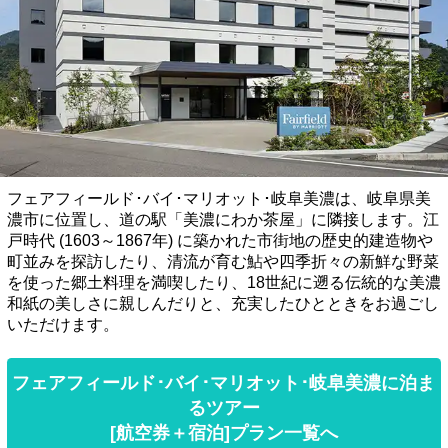
フェアフィールド･バイ･マリオット･岐阜美濃は、岐阜県美
濃市に位置し、道の駅「美濃にわか茶屋」に隣接します。江
戸時代 (1603～1867年) に築かれた市街地の歴史的建造物や
町並みを探訪したり、清流が育む鮎や四季折々の新鮮な野菜
を使った郷土料理を満喫したり、18世紀に遡る伝統的な美濃
和紙の美しさに親しんだりと、充実したひとときをお過ごし
いただけます。
フェアフィールド･バイ･マリオット･岐阜美濃に泊ま
るツアー
[航空券＋宿泊]プラン一覧へ