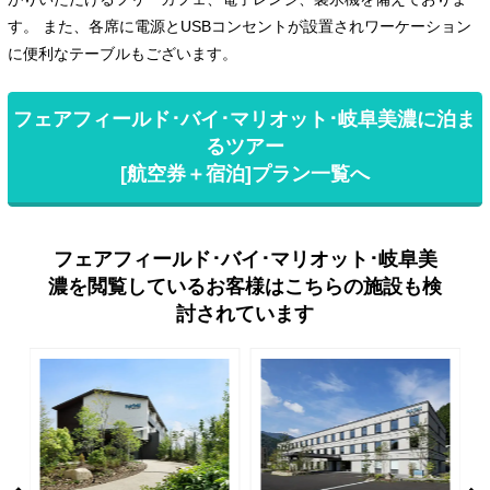
す。 また、各席に電源とUSBコンセントが設置されワーケーション
に便利なテーブルもございます。
フェアフィールド･バイ･マリオット･岐阜美濃に泊ま
るツアー
[航空券＋宿泊]プラン一覧へ
フェアフィールド･バイ･マリオット･岐阜美
濃を閲覧しているお客様はこちらの施設も検
討されています
rev