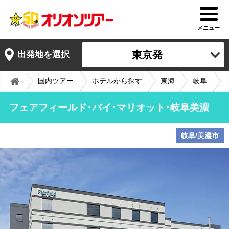
メニュー
東京発
出発地を選択
国内ツアー
ホテルから探す
東海
岐阜
フェアフィールド･バイ･マリオット･岐阜美濃
岐阜/美濃市