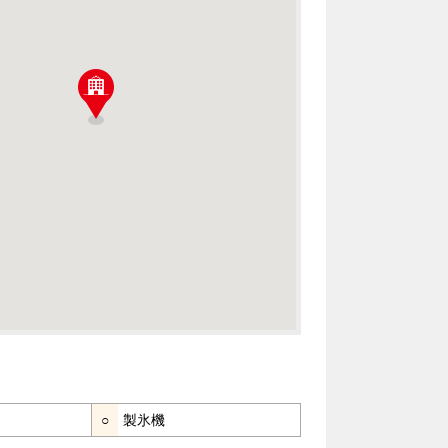
○
製氷機