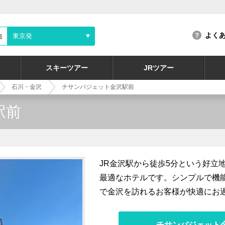
よく
地
東京発
スキーツアー
JRツアー
石川・金沢
チサンバジェット金沢駅前
駅前
JR金沢駅から徒歩5分という好立
最適なホテルです。シンプルで機
で金沢を訪れるお客様が快適にお
チサンバジェット