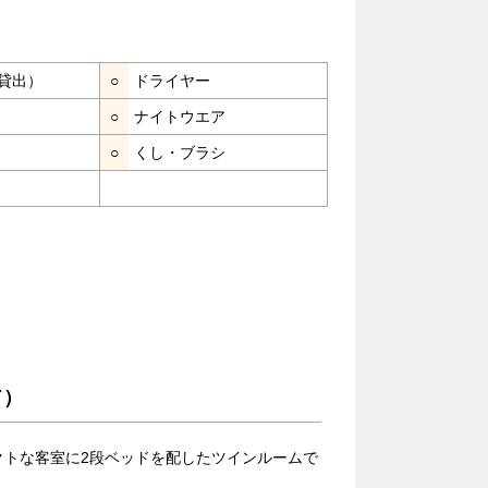
貸出）
○
ドライヤー
○
ナイトウエア
○
くし・ブラシ
ド）
クトな客室に2段ベッドを配したツインルームで