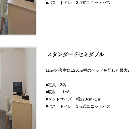
■バス・トイレ：3点式ユニットバス
スタンダードセミダブル
11m²の客室に120cm幅のベッドを配した
■定員：2名
■広さ：11m²
■ベッドサイズ：幅120cm×1台
■バス・トイレ：3点式ユニットバス