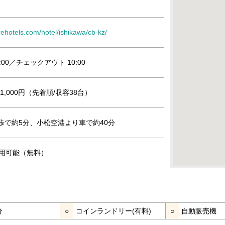
rehotels.com/hotel/ishikawa/cb-kz/
:00／チェックアウト 10:00
,000円（先着順/収容38台）
歩で約5分、小松空港より車で約40分
』利用可能（無料）
分
○
コインランドリー(有料)
○
自動販売機