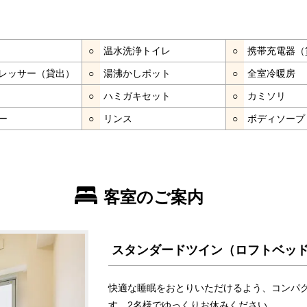
○
温水洗浄トイレ
○
携帯充電器（
レッサー（貸出）
○
湯沸かしポット
○
全室冷暖房
○
ハミガキセット
○
カミソリ
ー
○
リンス
○
ボディソープ
客室のご案内
スタンダードツイン（ロフトベッ
快適な睡眠をおとりいただけるよう、コンパ
す。2名様でゆっくりお休みください。