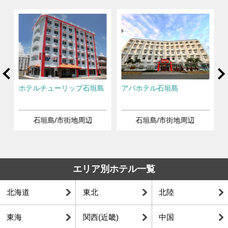
rev
Ne
垣
ホテルチューリップ石垣島
アパホテル石垣島
石垣島/市街地周辺
石垣島/市街地周辺
エリア別ホテル一覧
北海道
東北
北陸
東海
関西(近畿)
中国