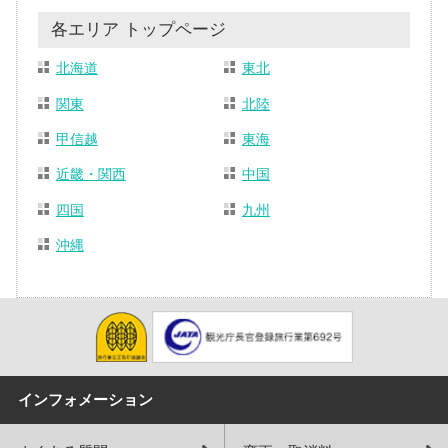
各エリア トップページ
北海道
東北
関東
北陸
甲信越
東海
近畿・関西
中国
四国
九州
沖縄
インフォメーション