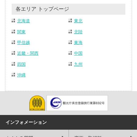
各エリア トップページ
北海道
東北
関東
北陸
甲信越
東海
近畿・関西
中国
四国
九州
沖縄
インフォメーション