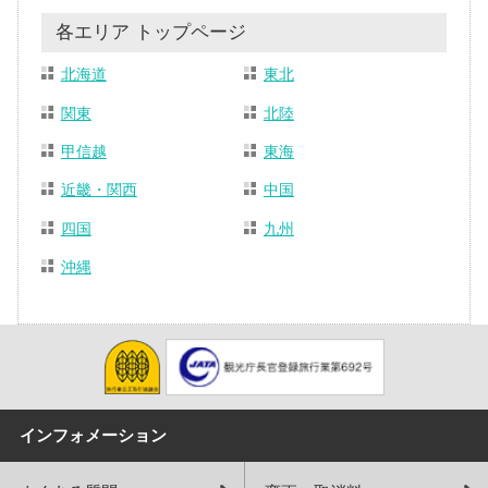
各エリア トップページ
北海道
東北
関東
北陸
甲信越
東海
近畿・関西
中国
四国
九州
沖縄
インフォメーション