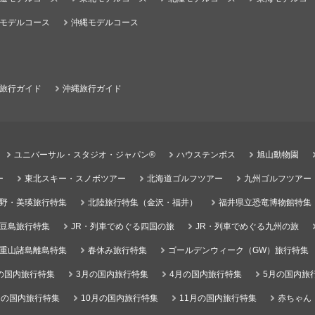
モデルコース
沖縄モデルコース
旅行ガイド
沖縄旅行ガイド
ユニバーサル・スタジオ・ジャパン®
ハウステンボス
旭山動物園
ー
東北スキー・スノボツアー
北海道ゴルフツアー
九州ゴルフツアー
野・美瑛旅行特集
北陸旅行特集（金沢・福井）
福井県立恐竜博物館特集
豆島旅行特集
JR・列車でめぐる四国の旅
JR・列車でめぐる九州の旅
重山諸島離島特集
春休み旅行特集
ゴールデンウィーク（GW）旅行特集
の国内旅行特集
3月の国内旅行特集
4月の国内旅行特集
5月の国内旅
月の国内旅行特集
10月の国内旅行特集
11月の国内旅行特集
赤ちゃん