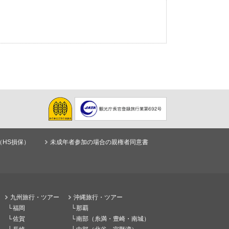
（HS損保）
未成年者参加の場合の親権者同意書
九州旅行・ツアー
沖縄旅行・ツアー
福岡
那覇
佐賀
南部（糸満・豊崎・南城）