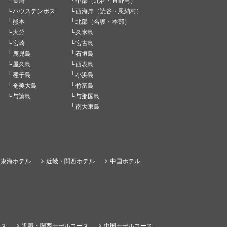
長崎
中部（北谷・宜野湾）
ハウステンボス
西海岸（読谷・恩納村）
熊本
北部（名護・本部）
大分
久米島
宮崎
宮古島
鹿児島
石垣島
屋久島
西表島
種子島
小浜島
奄美大島
竹富島
与論島
与那国島
南大東島
東海ホテル
近畿・関西ホテル
中国ホテル
ース
近畿・関西モデルコース
中国モデルコース