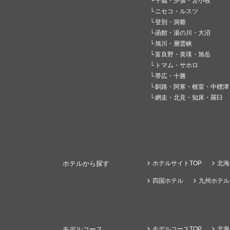
千歳・夕張・苫小牧
ニセコ・ルスツ
登別・洞爺
函館・湯の川・大沼
旭川・層雲峡
富良野・美瑛・旭岳
トマム・サホロ
帯広・十勝
釧路・阿寒・根室・中標津
網走・北見・知床・羅臼
ホテルから探す
ホテルサイトTOP
北海
四国ホテル
九州ホテル
モデルコース
モデルコースTOP
北海