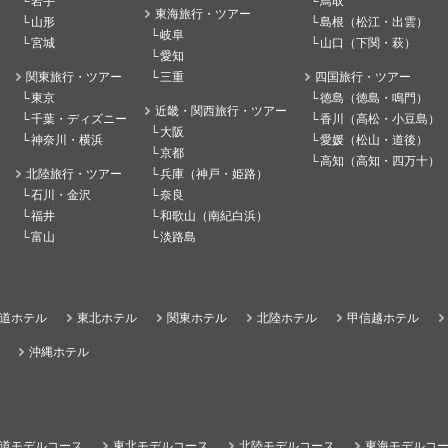
岩手
鳥取
東海旅行・ツアー
山形
島根（松江・出雲）
岐阜
宮城
山口（下関・萩）
愛知
関東旅行・ツアー
三重
四国旅行・ツアー
東京
徳島（徳島・鳴門）
近畿・関西旅行・ツアー
千葉・ディズニー
香川（高松・小豆島）
大阪
神奈川・横浜
愛媛（松山・道後）
京都
高知（高知・四万十）
北陸旅行・ツアー
兵庫（神戸・姫路）
石川・金沢
奈良
福井
和歌山（南紀白浜）
富山
淡路島
道ホテル
東北ホテル
関東ホテル
北陸ホテル
甲信越ホテル
沖縄ホテル
道モデルコース
東北モデルコース
北陸モデルコース
東海モデルコ