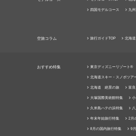
四国モデルコース
九州
空旅コラム
旅行ガイドTOP
北海道
おすすめ特集
東京ディズニーリゾート®
北海道スキー・スノボツア
北海道 絶景の旅
富良
大塚国際美術館特集
小
久米島ハテの浜特集
八
年末年始旅行特集
2月
8月の国内旅行特集
9