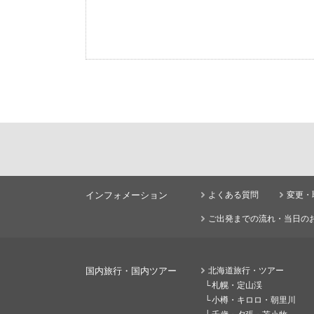
インフォメーション
よくある質問
変更・
ご出発までの流れ・当日の
国内旅行・国内ツアー
北海道旅行・ツアー
札幌・定山渓
小樽・キロロ・朝里川