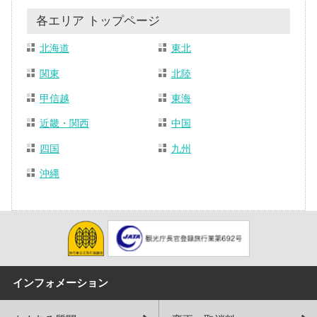
各エリア トップページ
北海道
東北
関東
北陸
甲信越
東海
近畿・関西
中国
四国
九州
沖縄
インフォメーション