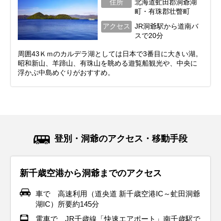
住所
北海道虻田郡洞爺湖
町・有珠郡壮瞥町
アクセス
JR洞爺駅から道南バ
スで20分
周囲43Ｋｍのカルデラ湖としては日本で3番目に大きい湖。
昭和新山、羊蹄山、有珠山を眺める遊覧船観光や、中央に
浮かぶ中島めぐりがおすすめ。
登別・洞爺のアクセス・移動手段
新千歳空港から洞爺までのアクセス
車で 高速利用（道央道 新千歳空港IC～虻田洞爺
湖IC）所要約145分
電車で JR千歳線「快速エアポート」南千歳駅で