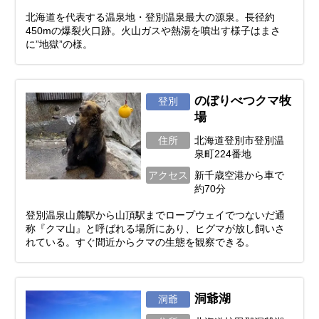
北海道を代表する温泉地・登別温泉最大の源泉。長径約
450mの爆裂火口跡。火山ガスや熱湯を噴出す様子はまさ
に”地獄”の様。
のぼりべつクマ牧
登別
場
住所
北海道登別市登別温
泉町224番地
アクセス
新千歳空港から車で
約70分
登別温泉山麓駅から山頂駅までロープウェイでつないだ通
称『クマ山』と呼ばれる場所にあり、ヒグマが放し飼いさ
れている。すぐ間近からクマの生態を観察できる。
洞爺湖
洞爺