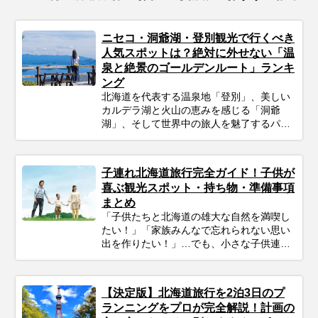
ニセコ・洞爺湖・登別観光で行くべき
人気スポットは？絶対に外せない「温
泉と絶景のゴールデンルート」ランキ
ング
北海道を代表する温泉地「登別」、美しい
カルデラ湖と火山の恵みを感じる「洞爺
湖」、そして世界中の旅人を魅了するパウ
ダースノーと大自然の聖地「ニセコ」。 こ
の3つのエリアは比較的距離が近く、一度
の旅行で周遊できる「北海道観光のゴール
子連れ北海道旅行完全ガイド！子供が
デンルート」です。 「温泉も絶景もグルメ
喜ぶ観光スポット・持ち物・準備事項
も楽しみたいけれど、どう回ればいい
まとめ
の？」 そんなあなたのために、今回はプロ
「子供たちと北海道の雄大な自然を満喫し
のツアーコーディネーターが厳選した、目
たい！」「家族みんなで忘れられない思い
的別のニセコ・洞爺湖・登別のおすすめ観
出を作りたい！」…でも、小さな子供連れ
光スポットをご紹介します。 地獄谷の迫力
の旅行は、準備や移動、現地の過ごし方な
ある風景から、湖畔で過ごす優雅なひとと
ど、何かと不安がつきものですよね。ご安
き、大自然の中でのカフェタイムまで幅広
心ください！ポイントを押さえてしっかり
くピックアップ。初めての方からリピータ
【決定版】北海道旅行を2泊3日のプ
計画すれば、子連れ北海道旅行は最高の体
ーの方まで、あなたの旅のスタイルに合わ
ランニングをプロが完全解説！計画の
験になります。 この記事では、子連れファ
せた「最高の北海道周遊旅」をプランニン