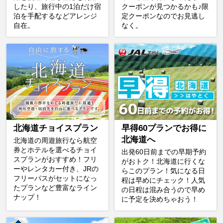
したり、旅行中の1泊だけ宿
クーポンが見つかるかも♪限
泊を手配するなどアレンジ
定クーポンなのでお見逃し
自在。
なく。
北海道チョイスプラン
早得60プランでお得に
北海道へ
北海道の周遊旅行なら航空
券とホテルを選べるチョイ
出発60日前までの早期予約
スプランがおすすめ！フリ
がおトク！北海道に行くな
ーやレンタカー付き、JRの
らこのプラン！気になる日
フリーパスがセットになっ
程は早めにチェック！人気
たプランなど豊富なライン
の日程は混み合うので早め
ナップ！
に予定を決めちゃおう！