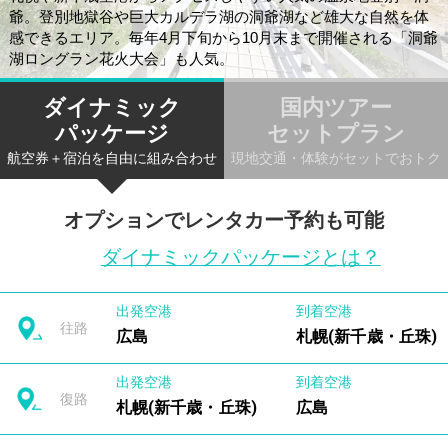
爺。登別地獄谷や巨大カルデラ湖の洞爺湖など雄大な自然を体
感できるエリア。毎年4月下旬から10月末まで開催される「洞爺
湖ロングラン花火大会」も人気。
ダイナミック
国内ツアー
パッケージ
セットプラン
航空券＋宿泊を自由に組み合わせ
現地交通・体験がセットでおトク
オプションでレンタカー予約も可能
ダイナミックパッケージとは？
出発空港
到着空港
往路
広島
札幌(新千歳・丘珠)
出発空港
到着空港
復路
札幌(新千歳・丘珠)
広島