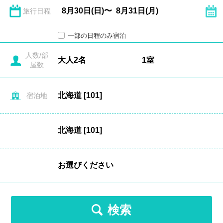
旅行日程
一部の日程のみ宿泊
人数/部
屋数
宿泊地
検索