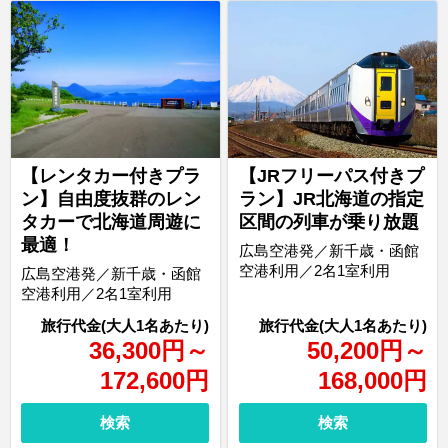
【レンタカー付きプラ
【JRフリーパス付きプ
ン】自由度抜群のレン
ラン】JR北海道の指定
タカーで北海道周遊に
区間の列車が乗り放題
最適！
広島空港発／新千歳・函館
空港利用／2名1室利用
広島空港発／新千歳・函館
空港利用／2名1室利用
36,300
円
～
50,200
円
～
172,600
円
168,000
円
検索
検索