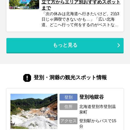
立て方からエリア別おすすめスポット
ミリーが北海道旅行を思いっきり楽しむた
グするための参考にぜひお役立てくださ
まで
めの、計画の立て方の基本から、子供が絶
い。
対喜ぶおすすめスポット＆アクティビテ
「次の休みは北海道へ行きたいけど、2泊3
ィ、ホテル選びの秘訣、そしてあると便利
日じゃ満喫できないかも…」「広い北海
な持ち物や注意点まで、パパママ目線で徹
道、どこへ行って何をするのがベストな
底解説！この記事を読んで、子連れ旅行の
の？」そんな風に悩んでいませんか？短い
不安を解消し、家族みんなの笑顔があふれ
休みでも、事前の計画次第で北海道の雄大
る北海道旅行を実現しましょう♪
な自然、美味しいグルメ、心癒される景色
もっと見る
をたっぷり楽しむことは可能です！この記
事では、忙しいあなたのために、2泊3日の
北海道旅行を最大限に楽しむための計画の
立て方から、エリア別の魅力、旅を充実さ
せるための秘訣まで、ぎゅっと凝縮してお
届けします。あなただけの特別な北海道旅
登別・洞爺の観光スポット情報
行を実現するためのヒントを見つけて、最
高の思い出を作りに出かけましょう！
登別地獄谷
登別
住所
北海道登別市登別温
泉町
アクセス
登別駅からバスで15
分