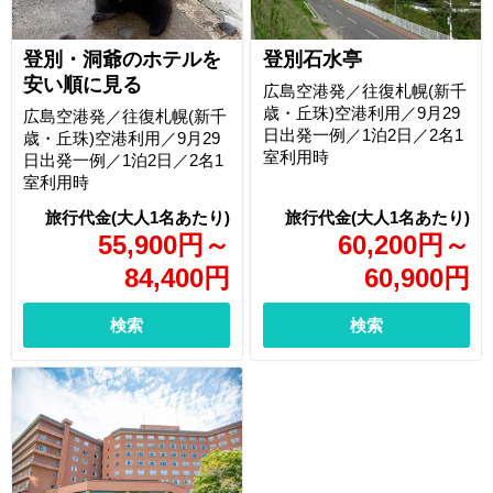
登別・洞爺のホテルを
登別石水亭
安い順に見る
広島空港発／往復札幌(新千
歳・丘珠)空港利用／9月29
広島空港発／往復札幌(新千
日出発一例／1泊2日／2名1
歳・丘珠)空港利用／9月29
室利用時
日出発一例／1泊2日／2名1
室利用時
55,900
円
～
60,200
円
～
84,400
円
60,900
円
検索
検索