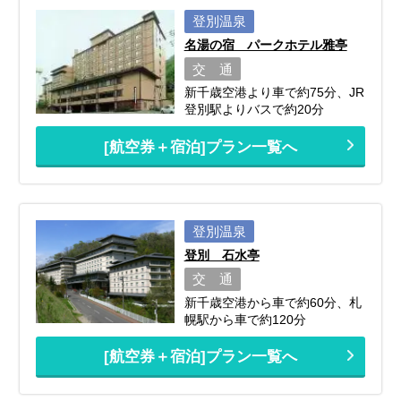
登別温泉
名湯の宿 パークホテル雅亭
交 通
新千歳空港より車で約75分、JR
登別駅よりバスで約20分
[航空券＋宿泊]プラン一覧へ
登別温泉
登別 石水亭
交 通
新千歳空港から車で約60分、札
幌駅から車で約120分
[航空券＋宿泊]プラン一覧へ