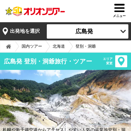
メニュー
広島発
出発地を選択
国内ツアー
北海道
登別・洞爺
エリア
広島発 登別・洞爺旅行・ツアー
変更
札幌や新千歳空港からアクセスしやすい人気の温泉地登別・洞