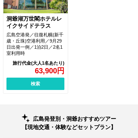
洞爺湖万世閣ホテルレ
イクサイドテラス
広島空港発／往復札幌(新千
歳・丘珠)空港利用／9月29
日出発一例／1泊2日／2名1
室利用時
63,900
円
検索
広島発登別・洞爺おすすめツアー
【現地交通・体験などセットプラン】