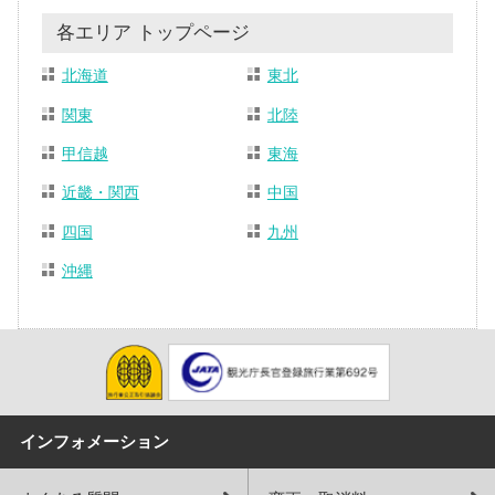
各エリア トップページ
北海道
東北
関東
北陸
甲信越
東海
近畿・関西
中国
四国
九州
沖縄
インフォメーション