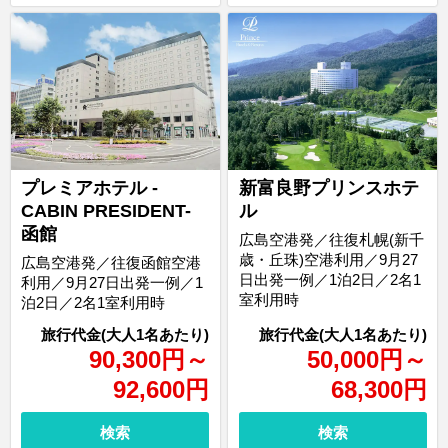
プレミアホテル -
新富良野プリンスホテ
CABIN PRESIDENT-
ル
函館
広島空港発／往復札幌(新千
歳・丘珠)空港利用／9月27
広島空港発／往復函館空港
日出発一例／1泊2日／2名1
利用／9月27日出発一例／1
室利用時
泊2日／2名1室利用時
90,300
円
～
50,000
円
～
92,600
円
68,300
円
検索
検索