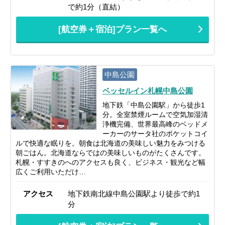
で約1分（直結）
[航空券＋宿泊]プラン一覧へ
中島公園
ベッセルイン札幌中島公園
地下鉄「中島公園駅」から徒歩1
分。全室禁煙ルームで空気加湿清
浄機完備、世界最高峰のベッドメ
ーカーのサータ社のポケットコイ
ルで快適な眠りを。朝食は北海道の美味しい魅力をみつける
朝ごはん。北海道ならではの美味しいものがたくさんです。
札幌・すすきのへのアクセスも良く、ビジネス・観光など幅
広くご利用いただけ…
アクセス
地下鉄南北線中島公園駅より徒歩で約1
分