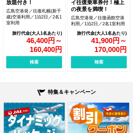
放題付き！
イ往復乗車券付！極上
の夜景を満喫！
広島空港発／往復札幌(新千
歳)空港利用／1泊2日／2名1
広島空港発／往復函館空港
室利用
利用／1泊2日／2名1室利用
46,400
円
～
41,900
円
～
160,400
円
170,000
円
検索
検索
特集＆キャンペーン