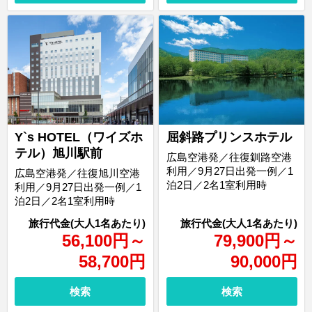
Y`s HOTEL（ワイズホ
屈斜路プリンスホテル
テル）旭川駅前
広島空港発／往復釧路空港
利用／9月27日出発一例／1
広島空港発／往復旭川空港
泊2日／2名1室利用時
利用／9月27日出発一例／1
泊2日／2名1室利用時
56,100
円
～
79,900
円
～
58,700
円
90,000
円
検索
検索