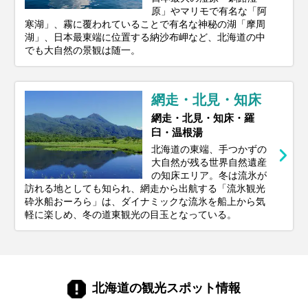
原」やマリモで有名な「阿
寒湖」、霧に覆われていることで有名な神秘の湖「摩周
湖」、日本最東端に位置する納沙布岬など、北海道の中
でも大自然の景観は随一。
網走・北見・知床
網走・北見・知床・羅
臼・温根湯
北海道の東端、手つかずの
大自然が残る世界自然遺産
の知床エリア。冬は流氷が
訪れる地としても知られ、網走から出航する「流氷観光
砕氷船おーろら」は、ダイナミックな流氷を船上から気
軽に楽しめ、冬の道東観光の目玉となっている。
北海道の観光スポット情報