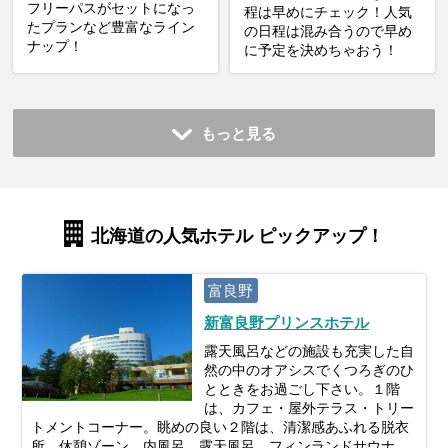
フリーパスがセットになっ
程は早めにチェック！人気
たプランなど豊富なライン
の日程は混み合うので早め
ナップ！
に予定を決めちゃおう！
もっと見る
北海道の人気ホテル ピックアップ！
富良野
新富良野プリンスホテル
露天風呂などの施設も充実した自
然の中のオアシスでくつろぎのひ
とときをお過ごし下さい。１階
は、カフェ・屋外テラス・トリー
トメントコーナー。眺めの良い２階は、清潔感あふれる脱衣
所、休憩ゾーン、内風呂、露天風呂、フィンランドサウナ。