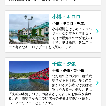
小樽・キロロ
小樽・キロロ・朝里川
小樽運河をはじめノスタル
ジックな街並みと港町なら
ではの新鮮海の幸が魅力の
小樽。夏は高原、冬はスキ
ーで有名なキロロリゾートも人気のエリア。
千歳・夕張
千歳・夕張・苫小牧
北海道の空の玄関口新千歳
空港がある千歳。多くの自
然が残る支笏湖では夏は遊
覧船やカヌー、釣り、冬は
「支笏湖氷濤まつり」の会場として多くのお客様が訪れ
る。新千歳空港から車で約70分の夕張は空港から最も近
いスノーリゾートとして人気。