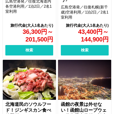
広島空港発／往復北海道内
各空港利用／1泊2日／2名1
広島空港発／往復札幌(新千
室利用
歳)空港利用／1泊2日／2名1
室利用
36,300
円
～
43,400
円
～
201,500
円
144,900
円
検索
検索
北海道民のソウルフー
函館の夜景は外せな
ド！ジンギスカン食べ
い！函館山ロープウェ