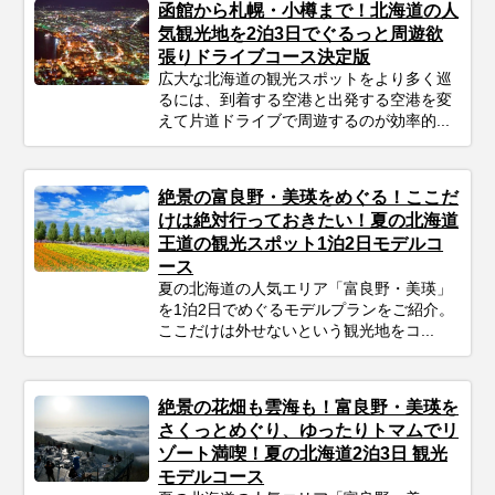
函館から札幌・小樽まで！北海道の人
気観光地を2泊3日でぐるっと周遊欲
張りドライブコース決定版
広大な北海道の観光スポットをより多く巡
るには、到着する空港と出発する空港を変
えて片道ドライブで周遊するのが効率的...
絶景の富良野・美瑛をめぐる！ここだ
けは絶対行っておきたい！夏の北海道
王道の観光スポット1泊2日モデルコ
ース
夏の北海道の人気エリア「富良野・美瑛」
を1泊2日でめぐるモデルプランをご紹介。
ここだけは外せないという観光地をコ...
絶景の花畑も雲海も！富良野・美瑛を
さくっとめぐり、ゆったりトマムでリ
ゾート満喫！夏の北海道2泊3日 観光
モデルコース