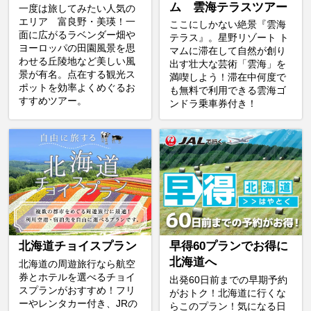
ム 雲海テラスツアー
一度は旅してみたい人気の
エリア 富良野・美瑛！一
ここにしかない絶景『雲海
面に広がるラベンダー畑や
テラス』。星野リゾート ト
ヨーロッパの田園風景を思
マムに滞在して自然が創り
わせる丘陵地など美しい風
出す壮大な芸術「雲海」を
景が有名。点在する観光ス
満喫しよう！滞在中何度で
ポットを効率よくめぐるお
も無料で利用できる雲海ゴ
すすめツアー。
ンドラ乗車券付き！
北海道チョイスプラン
早得60プランでお得に
北海道へ
北海道の周遊旅行なら航空
券とホテルを選べるチョイ
出発60日前までの早期予約
スプランがおすすめ！フリ
がおトク！北海道に行くな
ーやレンタカー付き、JRの
らこのプラン！気になる日