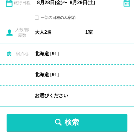
旅行日程
一部の日程のみ宿泊
人数/部
屋数
宿泊地
検索