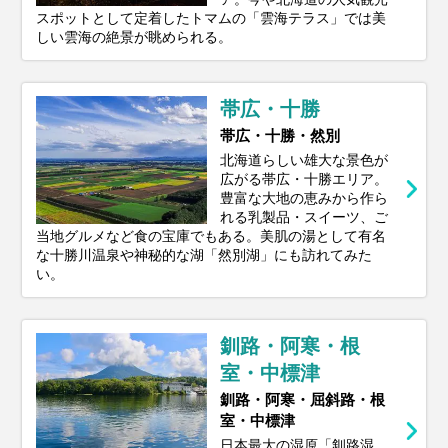
スポットとして定着したトマムの「雲海テラス」では美
しい雲海の絶景が眺められる。
帯広・十勝
帯広・十勝・然別
北海道らしい雄大な景色が
広がる帯広・十勝エリア。
豊富な大地の恵みから作ら
れる乳製品・スイーツ、ご
当地グルメなど食の宝庫でもある。美肌の湯として有名
な十勝川温泉や神秘的な湖「然別湖」にも訪れてみた
い。
釧路・阿寒・根
室・中標津
釧路・阿寒・屈斜路・根
室・中標津
日本最大の湿原「釧路湿