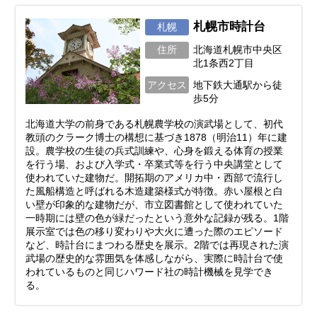
札幌市時計台
札幌
住所
北海道札幌市中央区
北1条西2丁目
アクセス
地下鉄大通駅から徒
歩5分
北海道大学の前身である札幌農学校の演武場として、初代
教頭のクラーク博士の構想に基づき1878（明治11）年に建
設。農学校の生徒の兵式訓練や、心身を鍛える体育の授業
を行う場、および入学式・卒業式等を行う中央講堂として
使われていた建物だ。開拓期のアメリカ中・西部で流行し
た風船構造と呼ばれる木造建築様式が特徴。赤い屋根と白
い壁が印象的な建物だが、市立図書館として使われていた
一時期には壁の色が緑だったという意外な記録が残る。1階
展示室では色の移り変わりや大火に遭った際のエピソード
など、時計台にまつわる歴史を展示。2階では再現された演
武場の歴史的な雰囲気を体感しながら、実際に時計台で使
われているものと同じハワード社の時計機械を見学でき
る。