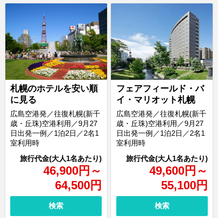
札幌のホテルを安い順
フェアフィールド・バ
に見る
イ・マリオット札幌
広島空港発／往復札幌(新千
広島空港発／往復札幌(新千
歳・丘珠)空港利用／9月27
歳・丘珠)空港利用／9月27
日出発一例／1泊2日／2名1
日出発一例／1泊2日／2名1
室利用時
室利用時
46,900
円
～
49,600
円
～
64,500
円
55,100
円
検索
検索