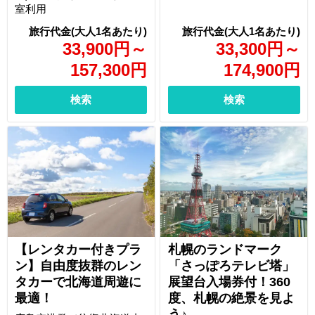
室利用
33,900
円
～
33,300
円
～
157,300
円
174,900
円
検索
検索
【レンタカー付きプラ
札幌のランドマーク
ン】自由度抜群のレン
「さっぽろテレビ塔」
タカーで北海道周遊に
展望台入場券付！360
最適！
度、札幌の絶景を見よ
う♪