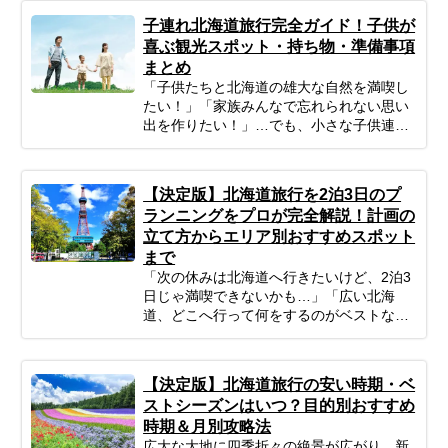
子連れ北海道旅行完全ガイド！子供が
喜ぶ観光スポット・持ち物・準備事項
まとめ
「子供たちと北海道の雄大な自然を満喫し
たい！」「家族みんなで忘れられない思い
出を作りたい！」…でも、小さな子供連れ
の旅行は、準備や移動、現地の過ごし方な
ど、何かと不安がつきものですよね。ご安
心ください！ポイントを押さえてしっかり
【決定版】北海道旅行を2泊3日のプ
計画すれば、子連れ北海道旅行は最高の体
ランニングをプロが完全解説！計画の
験になります。 この記事では、子連れファ
立て方からエリア別おすすめスポット
ミリーが北海道旅行を思いっきり楽しむた
まで
めの、計画の立て方の基本から、子供が絶
対喜ぶおすすめスポット＆アクティビテ
「次の休みは北海道へ行きたいけど、2泊3
ィ、ホテル選びの秘訣、そしてあると便利
日じゃ満喫できないかも…」「広い北海
な持ち物や注意点まで、パパママ目線で徹
道、どこへ行って何をするのがベストな
底解説！この記事を読んで、子連れ旅行の
の？」そんな風に悩んでいませんか？短い
不安を解消し、家族みんなの笑顔があふれ
休みでも、事前の計画次第で北海道の雄大
る北海道旅行を実現しましょう♪
な自然、美味しいグルメ、心癒される景色
【決定版】北海道旅行の安い時期・ベ
をたっぷり楽しむことは可能です！この記
ストシーズンはいつ？目的別おすすめ
事では、忙しいあなたのために、2泊3日の
時期＆月別攻略法
北海道旅行を最大限に楽しむための計画の
広大な大地に四季折々の絶景が広がり、新