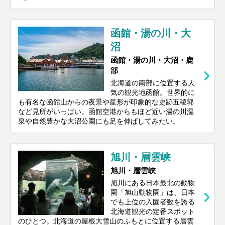
函館・湯の川・大
沼
函館・湯の川・大沼・鹿
部
北海道の南部に位置する人
気の観光地函館。世界的に
も有名な函館山からの夜景や星形が印象的な史跡五稜郭
など見所がいっぱい。函館空港からもほど近い湯の川温
泉や自然豊かな大沼公園にも足を伸ばしてみたい。
旭川・層雲峡
旭川・層雲峡
旭川にある日本最北の動物
園「旭山動物園」は、日本
でも上位の入園者数を誇る
北海道観光の定番スポット
のひとつ。北海道の屋根大雪山のふもとに位置する層雲