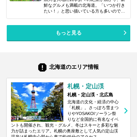
立て方から、エリア別の魅力、旅を充実さ
鮮なグルメも満載の北海道。「いつか行き
せるための秘訣まで、ぎゅっと凝縮してお
たい！」と思い描いている方も多いのでは
届けします。あなただけの特別な北海道旅
ないでしょうか。でも、いざ計画するとな
行を実現するためのヒントを見つけて、最
ると「北海道旅行って、どの時期が一番楽
高の思い出を作りに出かけましょう！
しめるの？」「自分のやりたいことに合う
もっと見る
シーズンはいつ？」と迷ってしまいますよ
ね。北海道は訪れる季節によって、気候は
もちろん、見られる景色や体験できるこ
と、そして旬の味覚もがらりと変わりま
す。あなたの「北海道でこんな旅がした
い！」という想いを叶えるためには、ベス
北海道のエリア情報
トシーズン選びがとても重要。この記事で
は、あなたの目的にぴったりな旅行時期か
ら、春夏秋冬それぞれの魅力、お得に旅す
札幌・定山渓
るコツまで、北海道旅行を120%楽しむた
めの情報をお届けします！
札幌・定山渓・北広島
北海道の文化・経済の中心
「札幌」。さっぽろ雪まつ
りやYOSAKOIソーラン祭
りなど全国的に有名なイベ
ントも開催され、観光・グルメ、冬はスキーと多彩な魅
力が詰まったエリア。札幌の奥座敷として人気の定山渓
温泉は札幌中心部から車で約45分のアクセス。