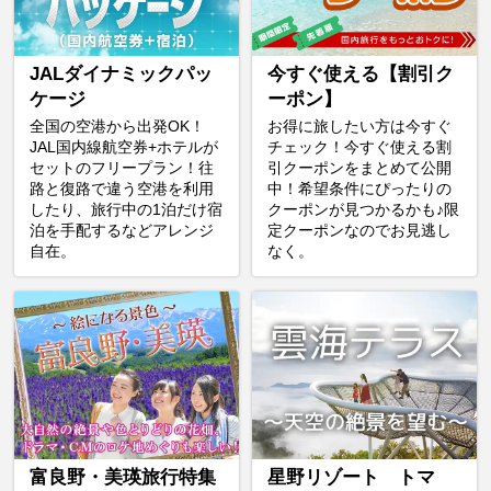
JALダイナミックパッ
今すぐ使える【割引ク
ケージ
ーポン】
全国の空港から出発OK！
お得に旅したい方は今すぐ
JAL国内線航空券+ホテルが
チェック！今すぐ使える割
セットのフリープラン！往
引クーポンをまとめて公開
路と復路で違う空港を利用
中！希望条件にぴったりの
したり、旅行中の1泊だけ宿
クーポンが見つかるかも♪限
泊を手配するなどアレンジ
定クーポンなのでお見逃し
自在。
なく。
富良野・美瑛旅行特集
星野リゾート トマ