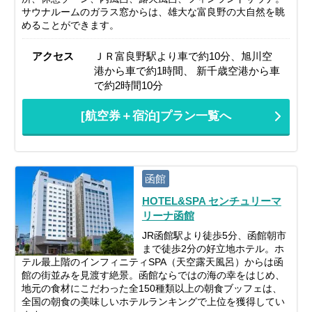
サウナルームのガラス窓からは、雄大な富良野の大自然を眺
めることができます。
アクセス
ＪＲ富良野駅より車で約10分、旭川空
港から車で約1時間、 新千歳空港から車
で約2時間10分
[航空券＋宿泊]プラン一覧へ
函館
HOTEL&SPA センチュリーマ
リーナ函館
JR函館駅より徒歩5分、函館朝市
まで徒歩2分の好立地ホテル。ホ
テル最上階のインフィニティSPA（天空露天風呂）からは函
館の街並みを見渡す絶景。函館ならではの海の幸をはじめ、
地元の食材にこだわった全150種類以上の朝食ブッフェは、
全国の朝食の美味しいホテルランキングで上位を獲得してい