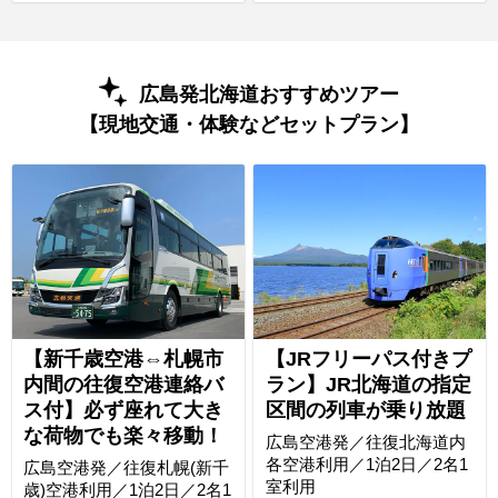
広島発北海道おすすめツアー
【現地交通・体験などセットプラン】
【新千歳空港⇔札幌市
【JRフリーパス付きプ
内間の往復空港連絡バ
ラン】JR北海道の指定
ス付】必ず座れて大き
区間の列車が乗り放題
な荷物でも楽々移動！
広島空港発／往復北海道内
各空港利用／1泊2日／2名1
広島空港発／往復札幌(新千
室利用
歳)空港利用／1泊2日／2名1