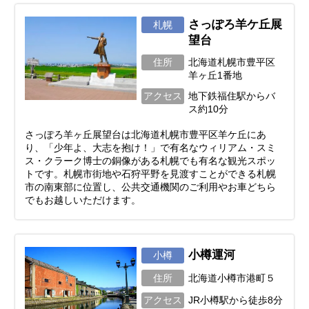
さっぽろ羊ケ丘展
札幌
望台
住所
北海道札幌市豊平区
羊ヶ丘1番地
アクセス
地下鉄福住駅からバ
ス約10分
さっぽろ羊ヶ丘展望台は北海道札幌市豊平区羊ケ丘にあ
り、「少年よ、大志を抱け！」で有名なウィリアム・スミ
ス・クラーク博士の銅像がある札幌でも有名な観光スポッ
トです。札幌市街地や石狩平野を見渡すことができる札幌
市の南東部に位置し、公共交通機関のご利用やお車どちら
でもお越しいただけます。
小樽運河
小樽
住所
北海道小樽市港町５
アクセス
JR小樽駅から徒歩8分