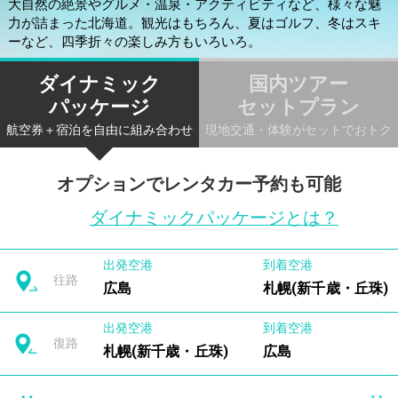
大自然の絶景やグルメ・温泉・アクティビティなど、様々な魅
力が詰まった北海道。観光はもちろん、夏はゴルフ、冬はスキ
ーなど、四季折々の楽しみ方もいろいろ。
ダイナミック
国内ツアー
パッケージ
セットプラン
航空券＋宿泊を自由に組み合わせ
現地交通・体験がセットでおトク
オプションでレンタカー予約も可能
ダイナミックパッケージとは？
出発空港
到着空港
往路
広島
札幌(新千歳・丘珠)
出発空港
到着空港
復路
札幌(新千歳・丘珠)
広島