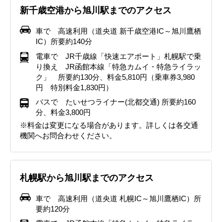
新千歳空港から旭川駅までのアクセス
みの寒さとなり、本格的な冬が始まります。しっかりとした
雪もほぼ毎日降ります。本格的に防寒対策が必要です。厚手
くありません。外に出るときは、厚手のダウンジャケットや
いです。1月と同じように、厚手のダウンジャケットやコー
す。3月の終わり頃にもなれば最高気温が約10℃前後まで上
10℃前後まで上がることもあります。昼夜の寒暖差もあり、
ますが、昼夜の寒暖差もあり、服装には注意が必要です。日
ることもあります。日中は半袖でも過ごすことができます
で、昼夜半袖とショート丈のボトムで過ごせるようになって
防寒対策が必要になってきます。パーカーやフリース、セー
のダウンジャケットや防寒用コートを着てしっかり暖かくし
コート、雪対策としてフード付きのものを選ぶとよいでしょ
ト、雪対策としてフード付きのもの選びましょう。特に旭川
がる日もあり、少し暖かくなります。しかし、昼夜の寒暖差
服装には注意が必要です。厚手のコートやジャケットで中を
中は長袖シャツやセーター、カーディガン等がおすすめ、帰
が、朝晩は気温が下がることが多いため、長袖シャツやカー
きますが、朝晩は冷え込むことがあるので、長袖のカーディ
車で 高速利用（道央道 新千歳空港IC～旭川鷹栖
ターなどの上に、厚手のダウンジャケットやコートはおり、
ましょう。ヒートテックやフリース素材のインナーを重ね着
う。手袋やマフラー、帽子などの小物も忘れずに！足元は滑
冬まつりなどの屋外イベントに参加する場合は、会場が滑り
のため、防寒対策は必要です。フード付きの厚手のコートや
薄めにするのか、軽めのダウンジャケットやコートでセータ
りが遅くなりそうな時や、雨が降る時には薄手のコートなど
ディガン、ウィンドブレーカーなどの羽織るもので体温調節
ガンやパーカーなど羽織るものを用意しておくと安心です。
IC）所要約140分
保温性の高いインナーを重ね着してしっかり防寒しましょ
し、耳を覆う帽子や厚手の手袋、マフラーも必須です。外出
りやすい雪道用の防寒ブーツがおすすめです。また、ヒート
やすいた滑り止め付きの防寒ブーツ、インナーはヒートテッ
ダウンジャケット、インナーはヒートテックやレギンスなど
ーやインナーを厚着にして重ね着を工夫するのがよいでしょ
も用意しておくと安心です。天気が変わりやすい時期でもあ
ができる服装がおすすめです。この時期から日差しが強くな
晴れの日は日差しが強いので、帽子や日焼け止めなどの紫外
電車で JR千歳線「快速エアポート」札幌駅で乗
う。帽子、マフラー、手袋、使い捨てカイロといった防寒小
時は、雪が積もって滑りやすくなるため、滑り止め付きの防
テックやフリースのインナーを重ね着すると体が温かく保て
クやフリースのを重ね着で防寒対策をしっかりしましょう。
で、重ね着をしてその日の温度に合わせて調整できるように
う。天候の変化に備えて折りたたみ傘を持ち歩くと安心で
るため、雨具や折りたたみ傘を携帯するのがおすすめです。
るので、帽子や日焼け止めなどの紫外線対策も忘れずに。
線対策も忘れずに。快適な旅行をするために、軽量で歩きや
り換え JR函館本線「特急カムイ・特急ライラッ
物も忘れずに！足元は防寒ブーツを履いて、雪道でも安全に
寒ブーツを用意してください。子どもは、スキーウェアを着
ます。体をしっかり温めるのがポイント。重ね着をうまく活
外は寒いですが、室内は暖房がしっかり効いているので体温
しましょう。靴は引き続き滑り止め付きのものを選んでくだ
す。歩きやすいスニーカーや防滑シューズを選び、観光を快
昼夜の寒暖差と雨対策で、観光を快適に楽しんでください。
すいスニーカーを履くことをおすすめします。
ク」 所要約130分、料金5,810円（乗車券3,980
イベント・観光
歩けるようにしてください。寒さに慣れていない人は特に防
てしまうのも良いでしょう。クリスマスや年末年始のイベン
用して、寒い外でも快適に過ごせるようにしましょう。
調節できるようコートの中は脱ぎ着ができる服装にしておき
さい。マフラーや手袋などの防寒できる小物も忘れずに！
適に楽しんでください。
円 特別料金1,830円）
イベント・観光
イベント・観光
花フェスタ、北海道音楽大行進、買物公園まつり大道芸フェステ
寒対策を万全にすることをおすすめします。
トが多い時期ですが、寒さ対策をしっかりして楽しい旅行を
ましょう。
バスで たいせつライナー(北都交通) 所要約160
イベント・観光
イベント・観光
イベント・観光
ィバル、旭川ミュージックウィーク、ASAHIKAWA DESIGN
桜まつり（各地）、いちご狩り、ツツジ見頃、こいのぼりイベン
永山屯田まつり、層雲峡温泉峡谷火まつり、旭川まちなか地酒ま
満喫しましょう。
分、料金3,800円
イベント・観光
イベント・観光
WEEK（旭川デザインウィーク）、層雲峡ランタンフェス、登山
ト（各地）、
つり、層雲峡ランタンフェス、北竜町ひまわりまつり、登山シー
層雲峡温泉氷瀑まつり、あさひかわ街あかりイルミネーション、
層雲峡温泉氷瀑まつり、バーサーロペット・ジャパン、あさひか
旭山動物園夏期開園、桜まつり（各地）、北海道内最大級のカタ
※料金は変更になる場合があります。詳しくは各交通
シーズン、いちご狩り、
イベント・観光
ズン、いちご狩り、
どんと焼き（各神社）、ペンギンの散歩（旭山動物園）、スキ
わ街あかりイルミネーション、ペンギンの散歩（旭山動物園）、
クリの群落が見頃、スキー・スノボー、北海道ガーデン街道の庭
旭山動物園冬期開園、あさひかわ街あかりイルミネーション、ス
旭川冬まつり、層雲峡温泉氷瀑まつり、氷彫刻世界大会、あさひ
機関へお問合わせください。
ー・スノボー、スノーアクティビティ
スキー・スノボー、スノーアクティビティ
園オープン
キー・スノボー、スノーアクティビティ、クリスマスイベント
かわ雪あかり、夜の動物園（旭山動物園）、節分祭（各地）、男
あさひかわ街あかりイルミネーション、スキー・スノボー、スノ
山 酒蔵開放、あさひかわ街あかりイルミネーション、、ペンギン
ーアクティビティ、ペンギンの散歩（旭山動物園）、クリスマス
の散歩（旭山動物園）、ひがしかぐらウィンターフェスティバ
イベント
札幌駅から旭川駅までのアクセス
ル、
スキー・スノボー、スノーアクティビティ
車で 高速利用（道央道 札幌IC～旭川鷹栖IC）所
要約120分