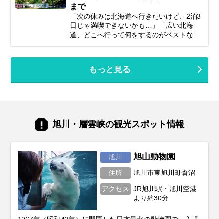
まで
めの、計画の立て方の基本から、子供が絶
ください。
対喜ぶおすすめスポット＆アクティビテ
「次の休みは北海道へ行きたいけど、2泊3
ィ、ホテル選びの秘訣、そしてあると便利
日じゃ満喫できないかも…」「広い北海
な持ち物や注意点まで、パパママ目線で徹
道、どこへ行って何をするのがベストな
底解説！この記事を読んで、子連れ旅行の
の？」そんな風に悩んでいませんか？短い
不安を解消し、家族みんなの笑顔があふれ
休みでも、事前の計画次第で北海道の雄大
る北海道旅行を実現しましょう♪
な自然、美味しいグルメ、心癒される景色
もっと見る
をたっぷり楽しむことは可能です！この記
事では、忙しいあなたのために、2泊3日の
北海道旅行を最大限に楽しむための計画の
立て方から、エリア別の魅力、旅を充実さ
せるための秘訣まで、ぎゅっと凝縮してお
届けします。あなただけの特別な北海道旅
旭川・層雲峡の観光スポット情報
行を実現するためのヒントを見つけて、最
高の思い出を作りに出かけましょう！
旭山動物園
旭川
住所
旭川市東旭川町倉沼
アクセス
JR旭川駅・旭川空港
より約30分