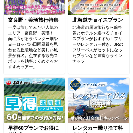
富良野・美瑛旅行特集
北海道チョイスプラン
一度は旅してみたい人気の
北海道の周遊旅行なら航空
エリア 富良野・美瑛！一
券とホテルを選べるチョイ
面に広がるラベンダー畑や
スプランがおすすめ！フリ
ヨーロッパの田園風景を思
ーやレンタカー付き、JRの
わせる丘陵地など美しい風
フリーパスがセットになっ
景が有名。点在する観光ス
たプランなど豊富なライン
ポットを効率よくめぐるお
ナップ！
すすめツアー。
早得60プランでお得に
レンタカー乗り捨て料