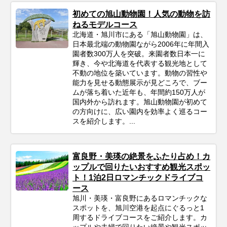
初めての旭山動物園！人気の動物を訪
ねるモデルコース
北海道・旭川市にある「旭山動物園」は、
日本最北端の動物園ながら2006年に年間入
園者数300万人を突破。来園者数日本一に
輝き、今や北海道を代表する観光地として
不動の地位を築いています。動物の習性や
能力を見せる動態展示が見どころで、ブー
ムが落ち着いた近年も、年間約150万人が
国内外から訪れます。旭山動物園が初めて
の方向けに、広い園内を効率よく巡るコー
スを紹介します。...
富良野・美瑛の絶景をふたり占め！カ
ップルで回りたいおすすめ観光スポッ
ト！1泊2日ロマンチックドライブコ
ース
旭川・美瑛・富良野にあるロマンチックな
スポットを、旭川空港を起点にぐるっと1
周するドライブコースをご紹介します。カ