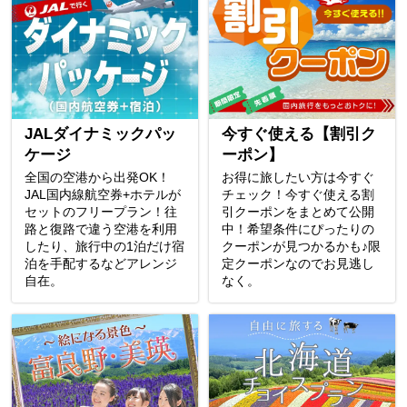
JALダイナミックパッ
今すぐ使える【割引ク
ケージ
ーポン】
全国の空港から出発OK！
お得に旅したい方は今すぐ
JAL国内線航空券+ホテルが
チェック！今すぐ使える割
セットのフリープラン！往
引クーポンをまとめて公開
路と復路で違う空港を利用
中！希望条件にぴったりの
したり、旅行中の1泊だけ宿
クーポンが見つかるかも♪限
泊を手配するなどアレンジ
定クーポンなのでお見逃し
自在。
なく。