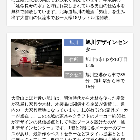
「延命長寿の水」と呼ばれ親しまれている男山の仕込水を
無料で開放しています。北海道旭川の地酒「男山」を生み
出す大雪山の伏流水でお一人様18リットル迄開放。
旭川デザインセン
旭川
ター
住所
旭川市永山2条10丁目
1-35
アクセス
旭川空港から車で35
分 旭川駅から車で
15分
大雪山にほど近い旭川は、明治時代から木材を使った産業
が発展し家具や木材、木製品に関係する企業が集積し、道
内の一大家具産地になっています。110社ほどの家具メーカ
ーが点在し、この地域の家具やクラフトのメーカー約30社
がデザインの発信拠点として常設ブースを設けたのが「旭
川デザインセンター」です。1階と2階に各メーカーのブー
スがあり、最新作やベストセラーなどスタイル提案ととも
に展示されていて、自由にふれてサイズ感や掛け心地を確