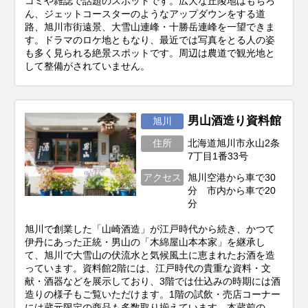
コミや雑誌で話題のスポットです。広大な丘陵地はもちろ
ん、ジェットコースターのようなアップダウンをする道
路、旭川市街遠景、大雪山連峰・十勝岳連峰を一望できま
す。ドラマのロケ地ともなり、最近では写真をとる人の姿
も多く見られる絶景スポットです。周辺は農道で観光地と
して整備がされていません。
男山酒造り資料館
旭川
住所
北海道旭川市永山2条
7丁目1番33号
アクセス
旭川空港から車で30
分 市内から車で20
分
旭川で創業した「山崎酒造」が江戸時代から続き、かつて
伊丹にあった正統・男山の「木綿屋山本本家」を継承し
て、旭川で大雪山の伏流水と気候風土に恵まれたお酒を造
っています。資料館2階には、江戸時代の貴重な資料・文
献・酒器などを展示しており、3階では仕込みの時期には酒
造りの様子もご覧いただけます。1階の試飲・売店コーナー
には蔵元限定の商品も多数取り揃えています。本蔵前の