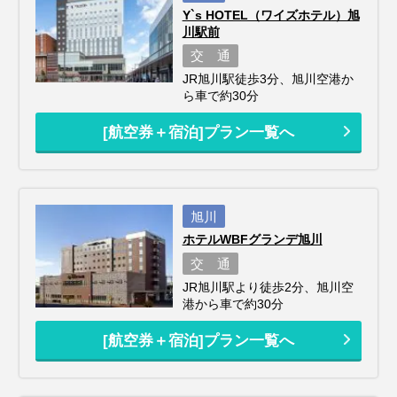
Y`s HOTEL（ワイズホテル）旭
川駅前
交 通
JR旭川駅徒歩3分、旭川空港か
ら車で約30分
[航空券＋宿泊]プラン一覧へ
旭川
ホテルWBFグランデ旭川
交 通
JR旭川駅より徒歩2分、旭川空
港から車で約30分
[航空券＋宿泊]プラン一覧へ