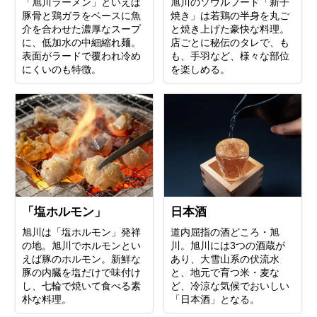
「旭川ラーメン」といえば
旭川のソウルフード「新子
豚骨と鶏ガラをベースに魚
焼き」は若鶏の半身を丸ご
介を合わせた濃厚なスープ
と焼き上げた豪快な料理。
に、低加水の中細縮れ麺。
店ごとに秘伝のタレで、も
表面がラードで覆われ冷め
も、手羽など、様々な部位
にくいのも特徴。
を楽しめる。
「塩ホルモン」
日本酒
旭川は「塩ホルモン」発祥
道内屈指の酒どころ・旭
の地。旭川でホルモンとい
川。旭川には3つの酒蔵が
えば豚のホルモン。新鮮な
あり、大雪山系の伏流水
豚の内臓を塩だけで味付け
と、地元で育つ米・麦な
し、七輪で焼いて食べる素
ど、冷涼な気候でおいしい
朴な料理。
「日本酒」となる。