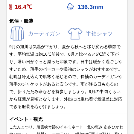
16.4℃
136.3mm
気候・服装
カーディガン
半袖シャツ
9月の旭川は気温が下がり、夏から秋へと移り変わる季節で
す。平均気温は約16℃前後で、8月と比べると5℃近く下が
り、暑い日がぐっと減った印象です。日中は暖かく過ごしや
すいため、薄手のパーカーや長袖のシャツがおすすめです。
朝晩は冷え込んで肌寒く感じるので、長袖のカーディガンや
薄手のジャケットがあると安心です。雨が降る日もあるの
で、折りたたみ傘などを持参しましょう。9月の中旬くらい
から紅葉が見頃となります。外出には重ね着で気温差に対応
できる服装を心がけましょう。
イベント・観光
こたんまつり、層雲峡奇跡のイルミネート、北の恵み あさひかわ