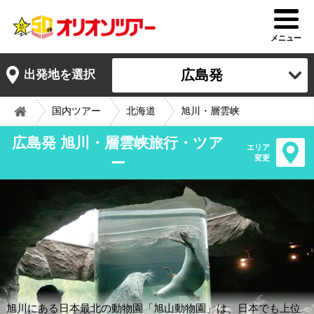
メニュー
広島発
出発地を選択
国内ツアー
北海道
旭川・層雲峡
広島発 旭川・層雲峡旅行・ツア
エリア
変更
ー
旭川にある日本最北の動物園「旭山動物園」は、日本でも上位