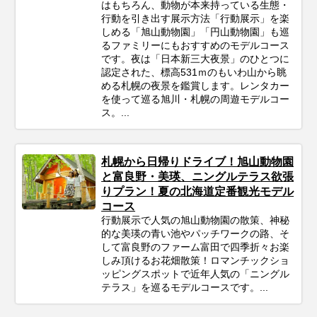
はもちろん、動物が本来持っている生態・
行動を引き出す展示方法「行動展示」を楽
しめる「旭山動物園」「円山動物園」も巡
るファミリーにもおすすめのモデルコース
です。夜は「日本新三大夜景」のひとつに
認定された、標高531ｍのもいわ山から眺
める札幌の夜景を鑑賞します。レンタカー
を使って巡る旭川・札幌の周遊モデルコー
ス。...
札幌から日帰りドライブ！旭山動物園
と富良野・美瑛、ニングルテラス欲張
りプラン！夏の北海道定番観光モデル
コース
行動展示で人気の旭山動物園の散策、神秘
的な美瑛の青い池やパッチワークの路、そ
して富良野のファーム富田で四季折々お楽
しみ頂けるお花畑散策！ロマンチックショ
ッピングスポットで近年人気の「ニングル
テラス」を巡るモデルコースです。...