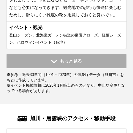
なども必要になってきます。観光地での歩行も快適に楽しむ
ために、滑りにくい靴底の靴を用意しておくと良いです。
イベント・観光
登山シーズン、北海道ガーデン街道の庭園クローズ、紅葉シーズ
ン、ハロウィンイベント（各地）
11月
12月
1月
2月
3月
4月
5月
6月
7月
もっと見る
平均気温・降水量
平均気温・降水量
平均気温・降水量
平均気温・降水量
平均気温・降水量
平均気温・降水量
平均気温・降水量
平均気温・降水量
平均気温・降水量
※参考：過去30年間（1991～2020年）の気象庁データ（旭川市）を
2.3℃
-4.2℃
-7.0℃
-6.0℃
-1.4℃
5.6℃
12.3℃
17.0℃
20.7℃
114.5mm
102.4mm
66.9mm
54.7mm
55.0mm
48.5mm
66.6mm
71.4mm
129.5mm
もとに作成しています。
※イベント掲載情報は2025年1月時点のものとなり、中止や変更とな
っている場合があります。
気候・服装
気候・服装
気候・服装
気候・服装
気候・服装
気候・服装
気候・服装
気候・服装
気候・服装
ダウン
ダウン
ダウン
ダウン
パーカー
コート
コート
コート
コート
ジャケット
カーディガン
カーディガン
半袖シャツ
ジャケット
長袖シャツ
長袖シャツ
半袖シャツ
ワンピース
ジャケット
ジャケット
ジャケット
ジャケット
11月の旭川は気温が下がり、秋から冬へと移り変わる季節で
12月の旭川は本格的な冬が始まります。平均気温で約-4℃、
1月の旭川は一年で最も寒い時期です。さらに北海道の中で
2月の旭川は1月と同じように厳しい寒さが続きます。平均気
3月の旭川は少し気温が上がりますが、まだまだ寒く、春を
4月の旭川は春に向かって少しずつ気温が上がってきます。
5月の旭川は春本番でまだ肌寒い日もありますが、桜が満開
6月の旭川は気温が上がりはじめ、初夏を感じられる気候で
7月の旭川は夏を感じられる季節です。しかし盆地のため気
旭川・層雲峡のアクセス・移動手段
す。平均気温は約2℃前後で、最低平均気温はマイナスにな
最高気温も-1℃と氷点下になり、札幌の気候と比べてもかな
も寒い地域で札幌と比べても冷える日が多いです。平均気温
温は-6℃前後で、平均最高気温は約-2℃と1日中氷点下もまだ
感じるには時間がかかりそうです。平均気温は-1℃前後で、
平均気温は約5℃前後ですが、上旬には雪の降る日や最低気温
になるなど観光に最適な季節です。平均気温は10℃を超え
す。さわやかに晴れる日が増え、観光に最適な季節です。平
温が高くなりやすく、7月に猛暑日になることもあり、東京
り、札幌より気温が低く寒いです。さらに下旬からは真冬並
り寒く、北海道の中でも寒さが厳しい地域です。この時期は
は-7℃くらいで、平均最高気温は-3.3℃と1日中氷点下も少な
まだ少なくありません。札幌の気温と比較しても、かなり寒
平均最低気温は約-6℃とまだまだ氷点下を下回る日がありま
が氷点下を下回る日もあり、下旬には寒さが和らぎ、日中は
て、最高気温が20℃近くまで上がり、薄着の服を着たくなり
均気温は約17℃で、暑い日には最高気温が30℃近くまで上が
より旭川の方が高い日もあるようです。平均気温は約20℃