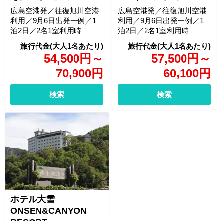
広島空港発／往復旭川空港
広島空港発／往復旭川空港
利用／9月6日出発一例／1
利用／9月6日出発一例／1
泊2日／2名1室利用時
泊2日／2名1室利用時
54,500
円
～
57,500
円
～
70,900
円
60,100
円
検索
検索
ホテル大雪
ONSEN&CANYON