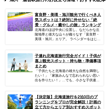
富良野・美瑛・旭川観光で行くべき人
気スポットは？絶対に外せない「絶
景・グルメ・癒やしの旅」ランキング
北海道のほぼ中央に位置し、なだらかな丘
陵地帯と雄大な山々が織りなす「富良野・
美瑛・旭川」エリア。 ラベンダーをはじめ
とする色鮮やかな花畑、パッチワークのよ
うな丘の風景、そして素材の味を活かした
絶品グルメは、忙しい日常を忘れて深呼吸
子連れ北海道旅行完全ガイド！子供が
したい大人の女性にぴったりの場所です。
喜ぶ観光スポット・持ち物・準備事項
「広すぎてどう回ればいいかわからな
まとめ
い…」「効率よく絶景スポットを巡りた
「子供たちと北海道の雄大な自然を満喫し
い」 そんなあなたのために、今回はプロの
たい！」「家族みんなで忘れられない思い
ツアーコーディネーターが厳選した、目的
出を作りたい！」…でも、小さな子供連れ
別の富良野・美瑛・旭川おすすめ観光スポ
の旅行は、準備や移動、現地の過ごし方な
ットをご紹介します。 絵画のような絶景か
ど、何かと不安がつきものですよね。ご安
ら、愛らしい動物たち、隠れ家的な森のカ
心ください！ポイントを押さえてしっかり
フェまで幅広くピックアップ。初めての方
【決定版】北海道旅行を2泊3日のプ
計画すれば、子連れ北海道旅行は最高の体
からリピーターの方まで、あなたの旅のス
ランニングをプロが完全解説！計画の
験になります。 この記事では、子連れファ
タイルに合わせた「最高の北海道旅」をプ
立て方からエリア別おすすめスポット
ミリーが北海道旅行を思いっきり楽しむた
ランニングするための参考にぜひお役立て