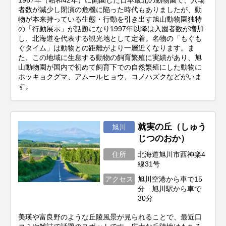
1967年（昭和42年）に開園した日本最北の動物園で、入場
者数が減少し閉演の危機に陥った時代もありましたが、動
物が本来持っている生態・行動を引き出す旭山動物園独特
の「行動展示」が話題になり1997年以降は入園者数が増加
し、北海道を代表する観光地として定着。名物の「もぐも
ぐタイム」は動物との距離がより一層近くなります。ま
た、この地域に生息する動物の飼育繁殖に実績があり、旭
山動物園が国内で初めて飼育下での自然繁殖にした動物に
ホッキョクグマ、アムールヒョウ、コノハズクなどがいま
す。
就実の丘（しゅう
旭川
じつのおか）
住所
北海道旭川市西神楽4
線31号
アクセス
旭川空港から車で15
分 旭川駅から車で
30分
美瑛や富良野のような丘陵風景が見られることで、最近口