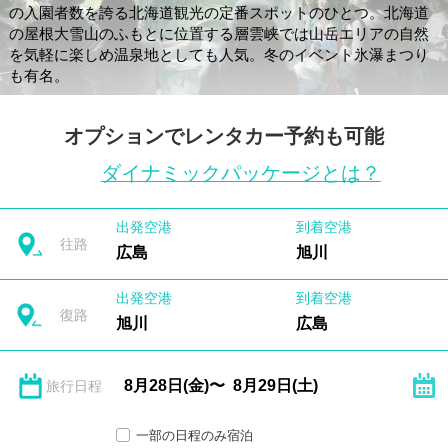
の入園者数を誇る北海道観光の定番スポットのひとつ。北海道
の屋根大雪山のふもとに位置する層雲峡では山岳エリアの自然
を気軽に楽しめ温泉地としても人気。冬のイベント氷瀑まつり
も有名。
オプションでレンタカー予約も可能
ダイナミックパッケージとは？
出発空港
到着空港
往路
広島
旭川
出発空港
到着空港
復路
旭川
広島
旅行日程
一部の日程のみ宿泊