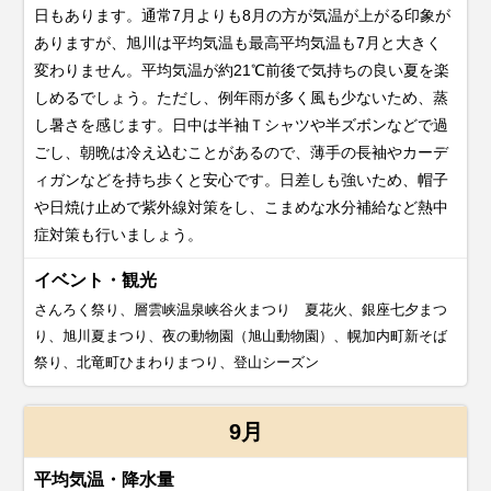
日もあります。通常7月よりも8月の方が気温が上がる印象が
ありますが、旭川は平均気温も最高平均気温も7月と大きく
変わりません。平均気温が約21℃前後で気持ちの良い夏を楽
しめるでしょう。ただし、例年雨が多く風も少ないため、蒸
し暑さを感じます。日中は半袖Ｔシャツや半ズボンなどで過
ごし、朝晩は冷え込むことがあるので、薄手の長袖やカーデ
ィガンなどを持ち歩くと安心です。日差しも強いため、帽子
や日焼け止めで紫外線対策をし、こまめな水分補給など熱中
症対策も行いましょう。
イベント・観光
さんろく祭り、層雲峡温泉峡谷火まつり 夏花火、銀座七夕まつ
り、旭川夏まつり、夜の動物園（旭山動物園）、幌加内町新そば
祭り、北竜町ひまわりまつり、登山シーズン
9月
平均気温・降水量