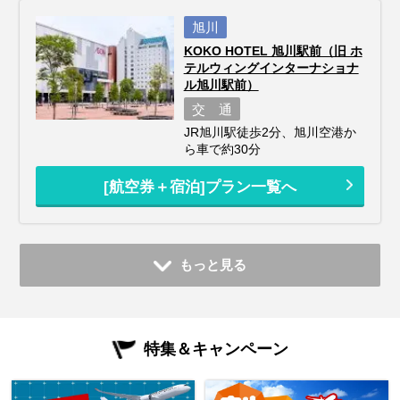
旭川
KOKO HOTEL 旭川駅前（旧 ホ
テルウィングインターナショナ
ル旭川駅前）
交 通
JR旭川駅徒歩2分、旭川空港か
ら車で約30分
[航空券＋宿泊]プラン一覧へ
もっと見る
特集＆キャンペーン