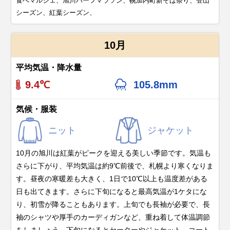
食べマルシェ、旭川ハーフマラソン、幌加内町新そば祭り、登山
シーズン、紅葉シーズン、
10月
平均気温・降水量
9.4℃
105.8mm
気候・服装
ニット
ジャケット
10月の旭川は紅葉がピークを迎える美しい季節です。気温も
さらに下がり、平均気温は約9℃前後で、札幌より寒くなりま
す。昼夜の寒暖差も大きく、1日で10℃以上も温度差がある
日も出てきます。さらに下旬になると最高気温が1ケタにな
り、初雪が降ることもあります。上旬でも長袖が必要で、長
袖のシャツや厚手のカーディガンなど、重ね着して体温調節
をしましょう。下旬になるとセーターやジャケット、コート