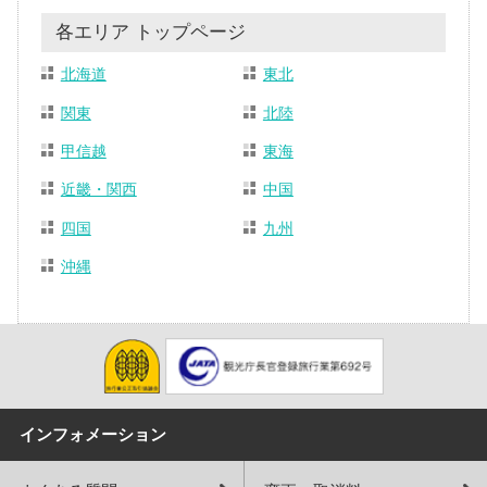
各エリア トップページ
北海道
東北
関東
北陸
甲信越
東海
近畿・関西
中国
四国
九州
沖縄
インフォメーション