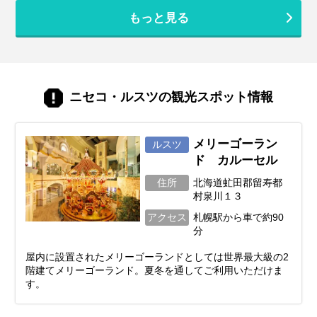
る北海道旅行を実現しましょう♪
な自然、美味しいグルメ、心癒される景色
もっと見る
をたっぷり楽しむことは可能です！この記
事では、忙しいあなたのために、2泊3日の
北海道旅行を最大限に楽しむための計画の
立て方から、エリア別の魅力、旅を充実さ
せるための秘訣まで、ぎゅっと凝縮してお
届けします。あなただけの特別な北海道旅
ニセコ・ルスツの観光スポット情報
行を実現するためのヒントを見つけて、最
高の思い出を作りに出かけましょう！
メリーゴーラン
ルスツ
ド カルーセル
住所
北海道虻田郡留寿都
村泉川１３
アクセス
札幌駅から車で約90
分
屋内に設置されたメリーゴーランドとしては世界最大級の2
階建てメリーゴーランド。夏冬を通してご利用いただけま
す。