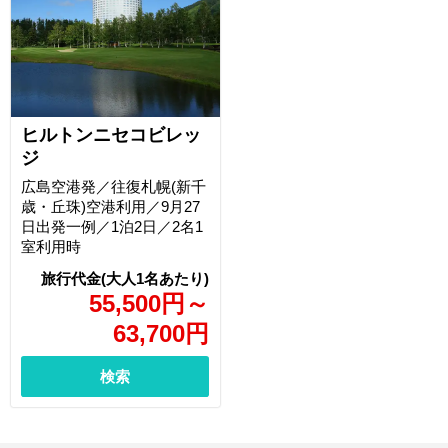
ヒルトンニセコビレッ
ジ
広島空港発／往復札幌(新千
歳・丘珠)空港利用／9月27
日出発一例／1泊2日／2名1
室利用時
55,500
円
～
63,700
円
検索