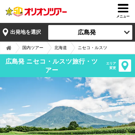
メニュー
広島発
出発地を選択
国内ツアー
北海道
ニセコ・ルスツ
広島発 ニセコ・ルスツ旅行・ツ
エリア
変更
アー