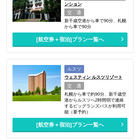
ンション
交 通
新千歳空港から車で90分、札幌
から車で90分
[航空券＋宿泊]プラン一覧へ
ルスツ
ウェスティン ルスツリゾート
交 通
札幌から車で約90分、新千歳空
港からルスツへ2時間弱で連絡
するビッグランズバスが利用可
能（要予約）
[航空券＋宿泊]プラン一覧へ