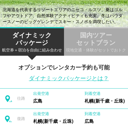
北海道を代表するリゾートエリアのニセコ・ルスツ。夏はゴル
フやアウトドア、自然体験アクティビティも充実。冬はパウダ
ースノーのビッグゲレンデでスキー・スノボを満喫したい。
ダイナミック
国内ツアー
パッケージ
セットプラン
航空券＋宿泊を自由に組み合わせ
現地交通・体験がセットでおトク
オプションでレンタカー予約も可能
ダイナミックパッケージとは？
出発空港
到着空港
往路
広島
札幌(新千歳・丘珠)
出発空港
到着空港
復路
札幌(新千歳・丘珠)
広島