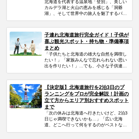
北海道を代表する温泉地「登別」、美しい
カルデラ湖と火山の恵みを感じる「洞爺
湖」、そして世界中の旅人を魅了するパウ
ダースノーと大自然の聖地「ニセコ」。 こ
の3つのエリアは比較的距離が近く、一度
の旅行で周遊できる「北海道観光のゴール
子連れ北海道旅行完全ガイド！子供が
デンルート」です。 「温泉も絶景もグルメ
喜ぶ観光スポット・持ち物・準備事項
も楽しみたいけれど、どう回ればいい
まとめ
の？」 そんなあなたのために、今回はプロ
「子供たちと北海道の雄大な自然を満喫し
のツアーコーディネーターが厳選した、目
たい！」「家族みんなで忘れられない思い
的別のニセコ・洞爺湖・登別のおすすめ観
出を作りたい！」…でも、小さな子供連れ
光スポットをご紹介します。 地獄谷の迫力
の旅行は、準備や移動、現地の過ごし方な
ある風景から、湖畔で過ごす優雅なひとと
ど、何かと不安がつきものですよね。ご安
き、大自然の中でのカフェタイムまで幅広
心ください！ポイントを押さえてしっかり
くピックアップ。初めての方からリピータ
【決定版】北海道旅行を2泊3日のプ
計画すれば、子連れ北海道旅行は最高の体
ーの方まで、あなたの旅のスタイルに合わ
ランニングをプロが完全解説！計画の
験になります。 この記事では、子連れファ
せた「最高の北海道周遊旅」をプランニン
立て方からエリア別おすすめスポット
ミリーが北海道旅行を思いっきり楽しむた
グするための参考にぜひお役立てくださ
まで
めの、計画の立て方の基本から、子供が絶
い。
対喜ぶおすすめスポット＆アクティビテ
「次の休みは北海道へ行きたいけど、2泊3
ィ、ホテル選びの秘訣、そしてあると便利
日じゃ満喫できないかも…」「広い北海
な持ち物や注意点まで、パパママ目線で徹
道、どこへ行って何をするのがベストな
底解説！この記事を読んで、子連れ旅行の
の？」そんな風に悩んでいませんか？短い
不安を解消し、家族みんなの笑顔があふれ
休みでも、事前の計画次第で北海道の雄大