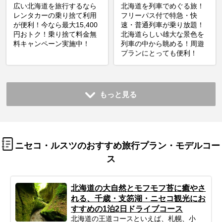
広い北海道を旅行するなら
北海道を列車でめぐる旅！
レンタカーの乗り捨て利用
フリーパス付で特急・快
が便利！今なら最大15,400
速・普通列車が乗り放題！
円おトク！乗り捨て料金無
北海道らしい雄大な景色を
料キャンペーン実施中！
列車の中から眺める！周遊
プランにとっても便利！
もっと見る
ニセコ・ルスツのおすすめ旅行プラン・モデルコー
ス
北海道の大自然とモフモフ苔に癒やさ
れる、千歳・支笏湖・ニセコ観光にお
すすめの1泊2日ドライブコース
北海道の王道コースといえば、札幌、小