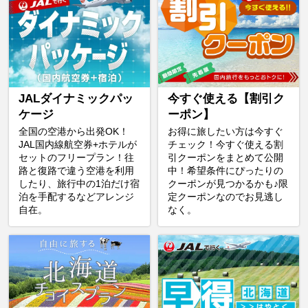
JALダイナミックパッ
今すぐ使える【割引ク
ケージ
ーポン】
全国の空港から出発OK！
お得に旅したい方は今すぐ
JAL国内線航空券+ホテルが
チェック！今すぐ使える割
セットのフリープラン！往
引クーポンをまとめて公開
路と復路で違う空港を利用
中！希望条件にぴったりの
したり、旅行中の1泊だけ宿
クーポンが見つかるかも♪限
泊を手配するなどアレンジ
定クーポンなのでお見逃し
自在。
なく。