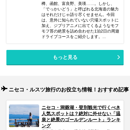
樽、函館、富良野、美瑛……。しかし、
「でっかいどう」と呼ばれる北海道の魅力
はそれだけじゃ語り尽くせません。今回
は、意外に知られていない穴場スポットに
加え、ジブリアニメに出てくるようなモフ
モフ苔の絶景を詰め合わせた1泊2日の周遊
ドライブコースをご紹介します。...
もっと見る
ニセコ・ルスツ旅行のお役立ち情報！おすすめ記事
ニセコ・洞爺湖・登別観光で行くべき
人気スポットは？絶対に外せない「温
泉と絶景のゴールデンルート」ランキ
ング