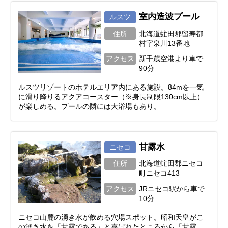
室内造波プール
ルスツ
住所
北海道虻田郡留寿都
村字泉川13番地
アクセス
新千歳空港より車で
90分
ルスツリゾートのホテルエリア内にある施設。84mを一気
に滑り降りるアクアコースター（※身長制限130cm以上）
が楽しめる。プールの隣には大浴場もあり。
甘露水
ニセコ
住所
北海道虻田郡ニセコ
町ニセコ413
アクセス
JRニセコ駅から車で
10分
ニセコ山麓の湧き水が飲める穴場スポット。昭和天皇がこ
の湧き水を「甘露である」と喜ばれたところから「甘露