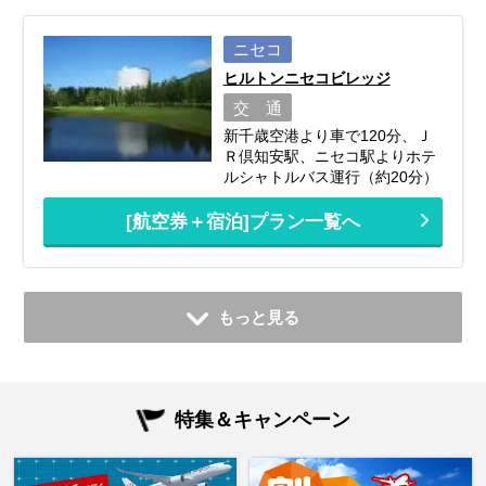
ニセコ
ヒルトンニセコビレッジ
交 通
新千歳空港より車で120分、Ｊ
Ｒ倶知安駅、ニセコ駅よりホテ
ルシャトルバス運行（約20分）
[航空券＋宿泊]プラン一覧へ
もっと見る
特集＆キャンペーン