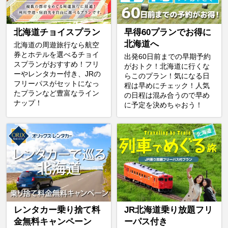
北海道チョイスプラン
早得60プランでお得に
北海道へ
北海道の周遊旅行なら航空
券とホテルを選べるチョイ
出発60日前までの早期予約
スプランがおすすめ！フリ
がおトク！北海道に行くな
ーやレンタカー付き、JRの
らこのプラン！気になる日
フリーパスがセットになっ
程は早めにチェック！人気
たプランなど豊富なライン
の日程は混み合うので早め
ナップ！
に予定を決めちゃおう！
レンタカー乗り捨て料
JR北海道乗り放題フリ
金無料キャンペーン
ーパス付き