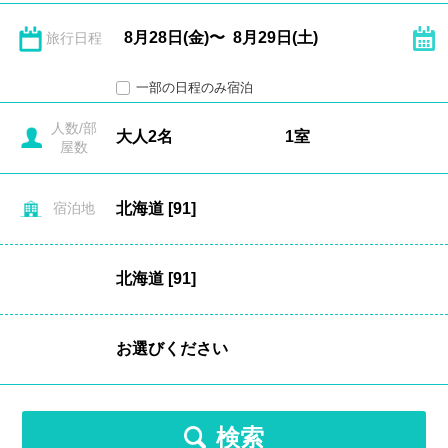
旅行日程
一部の日程のみ宿泊
人数/部
屋数
宿泊地
検索