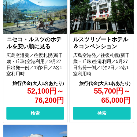
ニセコ・ルスツのホテ
ルスツリゾートホテル
ルを安い順に見る
＆コンベンション
広島空港発／往復札幌(新千
広島空港発／往復札幌(新千
歳・丘珠)空港利用／9月27
歳・丘珠)空港利用／9月27
日出発一例／1泊2日／2名1
日出発一例／1泊2日／2名1
室利用時
室利用時
52,100
円
～
55,700
円
～
76,200
円
65,000
円
検索
検索