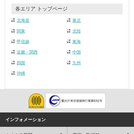
各エリア トップページ
北海道
東北
関東
北陸
甲信越
東海
近畿・関西
中国
四国
九州
沖縄
インフォメーション