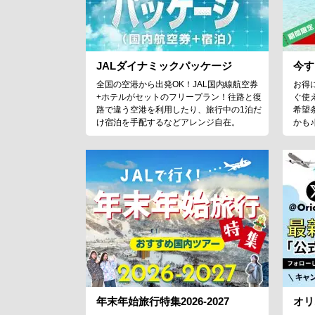
JALダイナミックパッケージ
今す
全国の空港から出発OK！JAL国内線航空券
お得
+ホテルがセットのフリープラン！往路と復
ぐ使
路で違う空港を利用したり、旅行中の1泊だ
希望
け宿泊を手配するなどアレンジ自在。
かも
年末年始旅行特集2026-2027
オリ