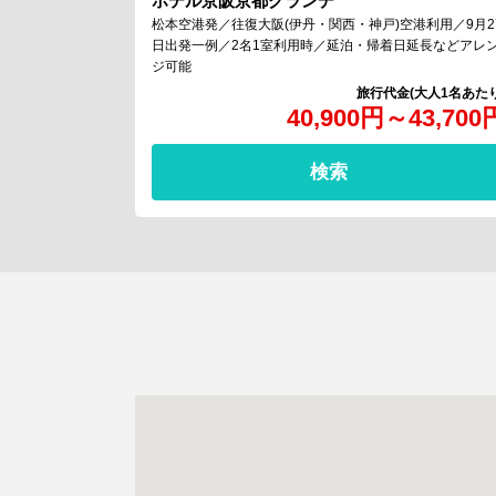
ホテル京阪京都グランデ
松本空港発／往復大阪(伊丹・関西・神戸)空港利用／9月2
日出発一例／2名1室利用時／延泊・帰着日延長などアレ
ジ可能
40,900
円
～
43,700
検索