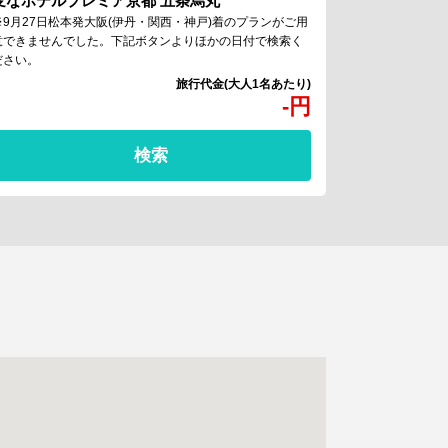
変なホテルプレミア京都 五条烏丸
※9月27日松本発大阪(伊丹・関西・神戸)着のプランがご用
意できませんでした。下記ボタンよりほかの日付で検索く
ださい。
-
円
検索