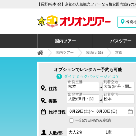
【長野(松本)発】京都の人気観光ツアーなら格安国内旅行の
出発
国内ツアー
バスツアー
国内ツアー
関西(近畿)
京都
オプションでレンタカー予約も可能
ダイナミックパッケージとは？
出発空港
到着空港
往路
出発空港
到着空港
復路
旅行日程
一部の日程のみ宿泊
人数/部