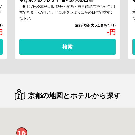
変なホテルプレミア 京都駅八条口前
※9月27日松本発大阪(伊丹・関西・神戸)着のプランがご用
7
意できませんでした。下記ボタンよりほかの日付で検索く
ン
ださい。
円
-
円
検索
京都の地図とホテルから探す