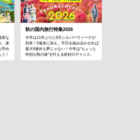
秋の国内旅行特集2026
遺産な
今年は11年ぶりに9月シルバーウィークが
介。連
到来！5連休に加え、平日を組み合わせれば
お早め
最大9連休も夢じゃない！今年は“ちょっと
もう！
特別な秋の旅”を叶える絶好のチャンス。