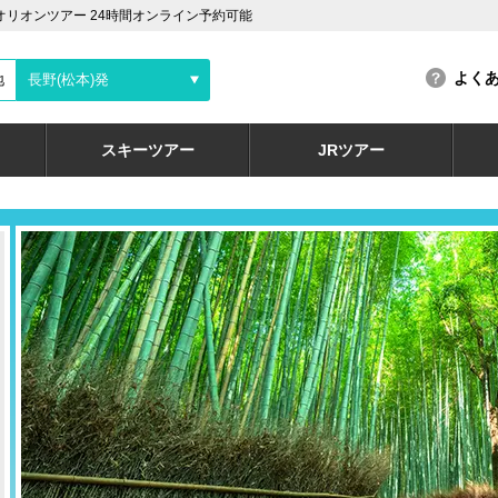
オリオンツアー 24時間オンライン予約可能
よく
地
長野(松本)発
スキーツアー
JRツアー