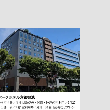
パークホテル京都御池
松本空港発／往復大阪(伊丹・関西・神戸)空港利用／9月27
日出発一例／2名1室利用時／延泊・帰着日延長などアレン