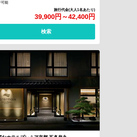
ジ可能
39,900
円
～
42,400
円
検索