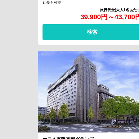
延長も可能
39,900
円
～
43,700
検索