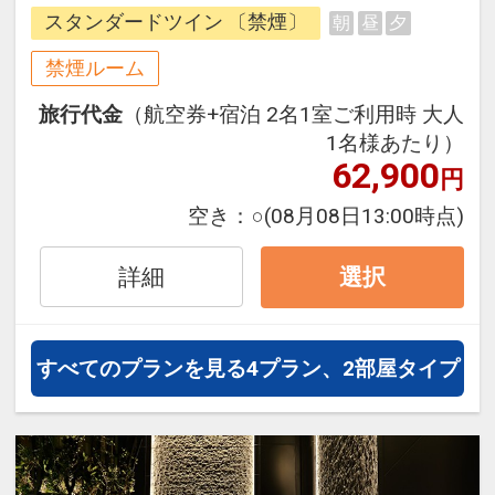
桜島駅が目の前・ユニバーサルシテ
スタンダードツイン 〔禁煙〕
朝
昼
夕
ィ駅まで1駅1分で、大阪市中心部へ
のアクセスも便利！
禁煙ルーム
訪れた瞬間から非日常へと誘う洗練
旅行代金
（航空券+宿泊 2名1室ご利用時 大人
された空間でホテルステイをお楽し
1名様あたり）
みください。
62,900
円
空き：
○
(08月08日13:00時点)
詳細
選択
すべてのプランを見る
4プラン、2部屋タイプ