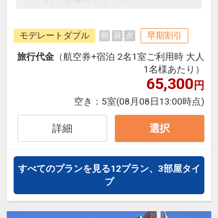
ユニバーサル・スタジオ・ジャパン
モデレートダブル
早期割引
朝
昼
夕
へ徒歩すぐのオフィシャルホテル
で、大自然をテーマにした空間が魅
旅行代金
（航空券+宿泊 2名1室ご利用時 大人
力。心も体も癒される緑豊かなイン
1名様あたり）
テリアで、充実した朝食が自慢で
65,300
円
す。素材の旨味や楽しさにこだわっ
空き：
5室
(08月08日13:00時点)
たお料理を数多く取り揃え、心身と
もに元気をチャージできます。落ち
詳細
選択
着いたデザインの客室は、アースカ
ラーを基調に、機能的なレイアウト
で居心地の良い空間が提供されま
すべてのプランを見る
12プラン、3部屋タイ
す。シモンズ社製ベッドを使用し、
プ
最上の眠りを求め続ける心地良さを
実感できるでしょう。様々なサービ
スが用意されており、お客様が安心