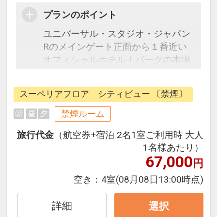
プランのポイント
ユニバーサル・スタジオ・ジャパン
Rのメインゲート正面から１番近い
オフィシャルホテル！パークの本場
アメリカへの旅をテーマとした館内
は、ニューヨークのブロードウェイ
スーペリアフロア シティビュー 〔禁煙〕
をイメージしたロビー、JFK空港の
滑走路の様な通路、ラスベガスのカ
禁煙ルーム
朝
昼
夕
ジノをデザインした空間やLAを彷彿
旅行代金
（航空券+宿泊 2名1室ご利用時 大人
させるエントランス等パークでの世
1名様あたり）
界観をそのままお楽しみいただけま
67,000
円
す。タイムマシンさながらの光のエ
レベーターに乗っていざ客室へ！
空き：
4室
(08月08日13:00時点)
SDG'sにも配慮した快適な滞在をお
楽しみいただけます。
詳細
選択