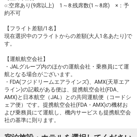
○:空席あり(9席以上) 1～8:残席数(1～8席) ×：予
約不可
【フライト差額/1名】
現在選択中のフライトからの差額(大人1名あたり)で
す。
【運航航空会社】
・JALグループ内のほかの運航会社・乗務員にて運
航となる場合がございます。
・FDA(フジドリームエアラインズ)、AMX(天草エア
ライン)の記載がある便は、提携航空会社(FDA、
AMX)と日本航空（JAL）との共同運航便（コードシ
ェア便）です。提携航空会社(FDA・AMX)の機材お
よび乗務員にて運航し、機内サービスも提携航空会
社の基準に則ります。