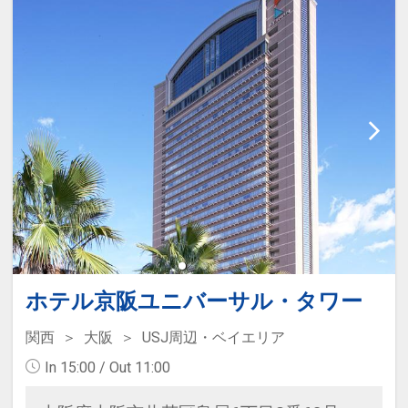
安全に滞在を楽しめます。
≪宿泊者特典≫
・ウェルカムラウンジ（ドリンクや
スイーツの無料サービス）利用可
※営業時間14:00～22:00※パーク閉
園時間により変更有
・お部屋にビューティードライヤ
ー、フットマッサージャー、シュー
ドライヤーを完備
ホテル京阪ユニバーサル・タワー
関西
大阪
USJ周辺・ベイエリア
In 15:00 / Out 11:00