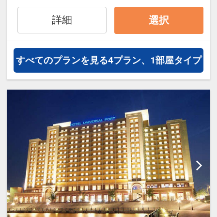
を満喫頂けます。お部屋のバリエー
ションが豊富なのでファミリーにも
詳細
選択
グループにも最適！何度泊まって
も、ワクワクできるホテルです。
客室＆ロビーで無線LAN（Wi-Fl）完
すべてのプランを見る
4プラン、1部屋タイプ
備、館内にはコインランドリーも完
備。