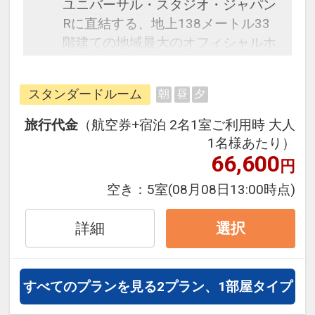
ユニバーサル・スタジオ・ジャパン
Rに直結する、地上138メートル33
階建ての地域最大のオフィシャルホ
テル。館内に設置されたモニターで
アトラクションの待ち時間の確認が
スタンダードルーム
朝
昼
夕
出来、アトラクション関連の映画等
の無料放送を客室でご覧いただけま
旅行代金
（航空券+宿泊 2名1室ご利用時 大人
す。31階のSkySpa[S-PARK]（有料）
1名様あたり）
は、源泉100％の天然展望温泉！ジ
66,600
円
ェットバス&バイブラバス、ドライ
空き：
5室
(08月08日13:00時点)
サウナを完備した、身も心も癒され
る天空のスパ・リゾート。
詳細
選択
≪SkySpa[S-PARK]利用料金≫
大人（中学生以上）：2,000円+入湯
すべてのプランを見る
2プラン、1部屋タイプ
税150円
小人（３歳以上）：1,000円+入湯税