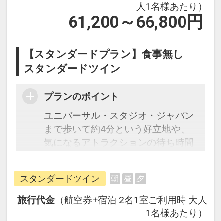
人1名様あたり）
61,200～66,800
円
【スタンダードプラン】食事無し
スタンダードツイン
プランのポイント
ユニバーサル・スタジオ・ジャパン
まで歩いて約4分という好立地や、
気になるアトラクションの待ち時間
をホテル内ロビーで確認できるな
ど、オフィシャルホテルならではの
スタンダードツイン
朝
昼
夕
メリットが満載です。パークで大人
気のミニオンがホテルでも大騒ぎ♪
旅行代金
（航空券+宿泊 2名1室ご利用時 大人
客室は落ち着いた色で上質なデザイ
1名様あたり）