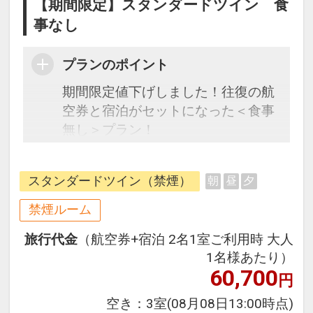
【期間限定】スタンダードツイン 食
事なし
プランのポイント
期間限定値下げしました！往復の航
空券と宿泊がセットになった＜食事
無し＞プラン！
JR[ユニバーサルシティ駅」徒歩10
スタンダードツイン（禁煙）
朝
昼
夕
分（最寄りは桜島駅徒歩4分）
Zepp大阪ベイサイドに隣接するので
禁煙ルーム
ライブやイベント時の利用が◎！テ
旅行代金
（航空券+宿泊 2名1室ご利用時 大人
ーマパークまでも徒歩圏内です。
1名様あたり）
1階は「花畑」、2階は「ジャング
60,700
円
ル」、3階は「宇宙」とフロア毎に
コンセプトを分け、遊び心と楽しさ
空き：
3室
(08月08日13:00時点)