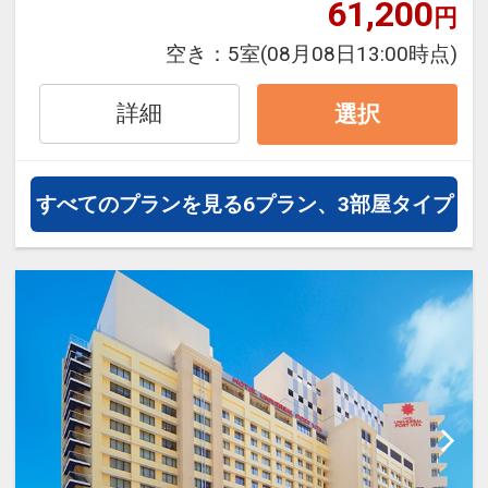
ンの快適空間。エリアトップクラス
61,200
円
の広さを誇り、ゆったりとお寛ぎい
空き：
5室
(08月08日13:00時点)
ただけます。
詳細
選択
すべてのプランを見る
6プラン、3部屋タイプ