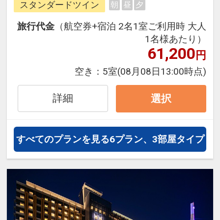
スタンダードツイン
朝
昼
夕
フィシャルホテルならではのメリッ
トが満載です。パークとコラボレー
旅行代金
（航空券+宿泊 2名1室ご利用時 大人
ションしたロビー装飾や、素足で過
1名様あたり）
ごせる多彩なコンセプトルーム、全
61,200
円
室バス・トイレセパレートの客室で
空き：
5室
(08月08日13:00時点)
快適に過ごせます。＜食事なし＞プ
ラン
詳細
選択
すべてのプランを見る
6プラン、3部屋タイプ