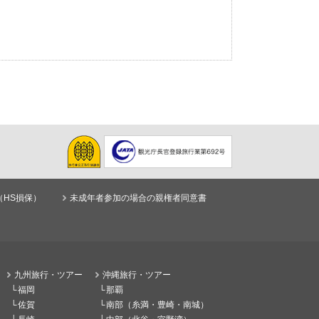
（HS損保）
未成年者参加の場合の親権者同意書
九州旅行・ツアー
沖縄旅行・ツアー
福岡
那覇
佐賀
南部（糸満・豊崎・南城）