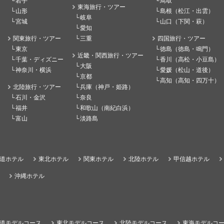
岩手
鳥取
東海旅行・ツアー
山形
島根（松江・出雲）
岐阜
宮城
山口（下関・萩）
愛知
関東旅行・ツアー
三重
四国旅行・ツアー
東京
徳島（徳島・鳴門）
近畿・関西旅行・ツアー
千葉・ディズニー
香川（高松・小豆島）
大阪
神奈川・横浜
愛媛（松山・道後）
京都
高知（高知・四万十）
北陸旅行・ツアー
兵庫（神戸・姫路）
石川・金沢
奈良
福井
和歌山（南紀白浜）
富山
淡路島
道ホテル
東北ホテル
関東ホテル
北陸ホテル
甲信越ホテル
沖縄ホテル
道モデルコース
東北モデルコース
北陸モデルコース
東海モデルコ