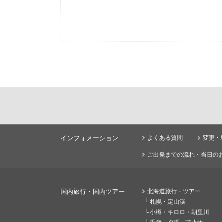
インフォメーション
よくある質問
変更・
ご出発までの流れ・当日の
国内旅行・国内ツアー
北海道旅行・ツアー
札幌・定山渓
小樽・キロロ・朝里川