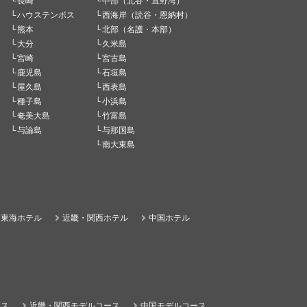
長崎
中部（北谷・宜野湾）
ハウステンボス
西海岸（読谷・恩納村）
熊本
北部（名護・本部）
大分
久米島
宮崎
宮古島
鹿児島
石垣島
屋久島
西表島
種子島
小浜島
奄美大島
竹富島
与論島
与那国島
南大東島
東海ホテル
近畿・関西ホテル
中国ホテル
ース
近畿・関西モデルコース
中国モデルコース