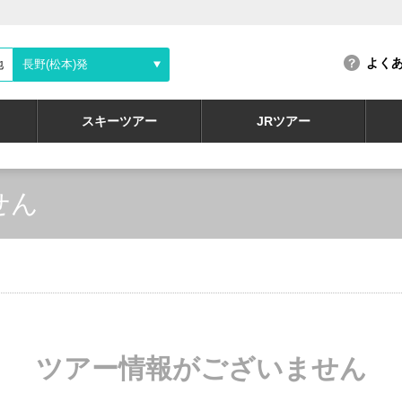
よく
地
長野(松本)発
スキーツアー
JRツアー
せん
ツアー情報がございません