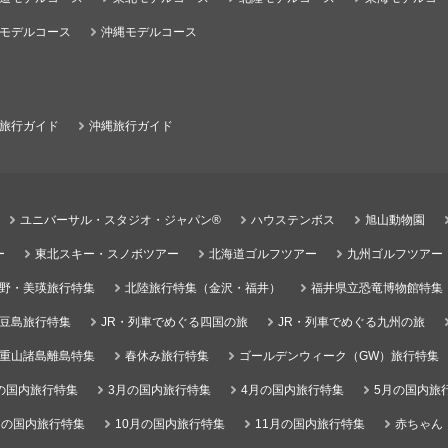
モデルコース
沖縄モデルコース
旅行ガイド
沖縄旅行ガイド
ユニバーサル・スタジオ・ジャパン®
ハウステンボス
旭山動物園
ー
東北スキー・スノボツアー
北海道ゴルフツアー
九州ゴルフツアー
野・美瑛旅行特集
北陸旅行特集（金沢・福井）
福井県立恐竜博物館特集
豆島旅行特集
JR・列車でめぐる四国の旅
JR・列車でめぐる九州の旅
重山諸島離島特集
春休み旅行特集
ゴールデンウィーク（GW）旅行特集
の国内旅行特集
3月の国内旅行特集
4月の国内旅行特集
5月の国内旅
月の国内旅行特集
10月の国内旅行特集
11月の国内旅行特集
赤ちゃん