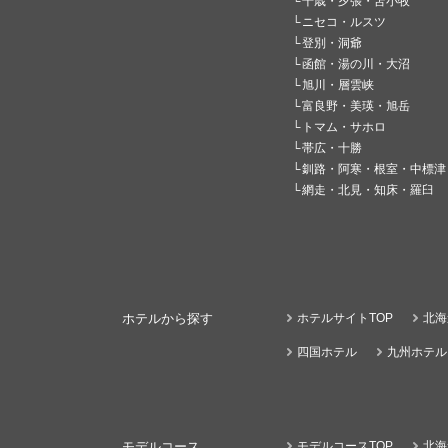
千歳・夕張・苫小牧
ニセコ・ルスツ
登別・洞爺
函館・湯の川・大沼
旭川・層雲峡
富良野・美瑛・旭岳
トマム・サホロ
帯広・十勝
釧路・阿寒・根室・中標津
網走・北見・知床・羅臼
ホテルから探す
ホテルサイトTOP
北海
四国ホテル
九州ホテル
モデルコース
モデルコースTOP
北海