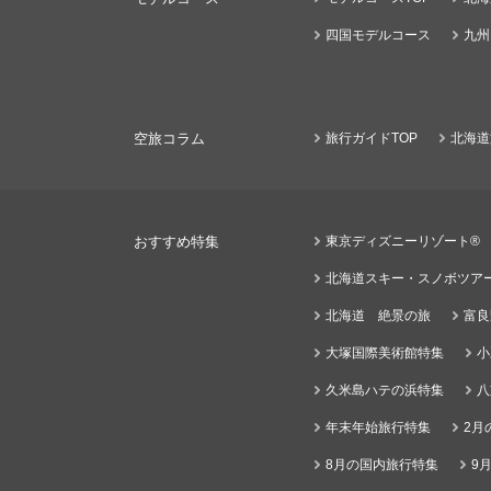
四国モデルコース
九州
空旅コラム
旅行ガイドTOP
北海道
おすすめ特集
東京ディズニーリゾート®
北海道スキー・スノボツア
北海道 絶景の旅
富良
大塚国際美術館特集
小
久米島ハテの浜特集
八
年末年始旅行特集
2月
8月の国内旅行特集
9